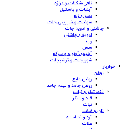
تافی،شکلات و دراژه
آبنبات و پاستیل
دسر و ژله
سوغات و شیرینی جات
چاشنی و ادویه جات
ادویه و چاشنی
رب
سس
آبلیمو،آبغوره و سرکه
شوریجات و ترشیجات
خواربار
روغن
روغن مایع
روغن جامد و نیمه جامد
قند،شکر و نبات
قند و شکر
نبات
نان و غلات
آرد و نشاسته
غلات