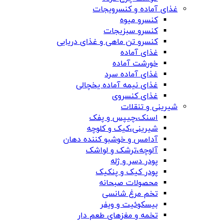
غذای آماده و کنسرویجات
کنسرو میوه
کنسرو سبزیجات
کنسرو تن ماهی و غذای دریایی
غذای آماده
خورشت آماده
غذای آماده سرد
غذای نیمه آماده یخچالی
غذای کنسروی
شیرینی و تنقلات
اسنک،چیپس و پفک
شیرینی،کیک و کلوچه
آدامس و خوشبو کننده دهان
آلوچه،ترشک و لواشک
پودر دسر و ژله
پودر کیک و پنکیک
محصولات صبحانه
تخم مرغ شانسی
بیسکوئیت و ویفر
تخمه و مغزهای طعم دار