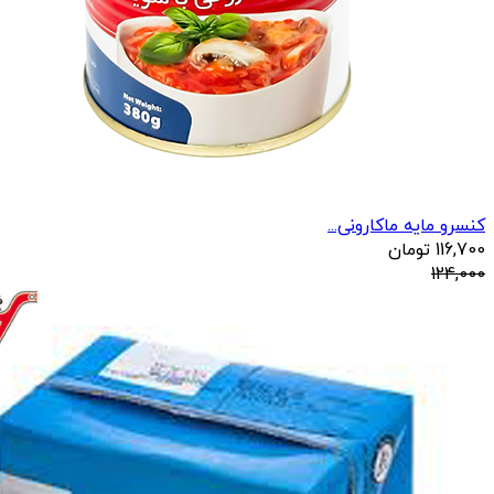
کنسرو مایه ماکارونی...
116,700
تومان
124,000