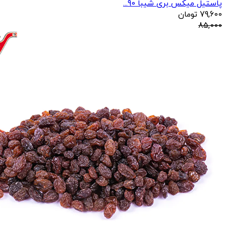
پاستیل میکس بری شیبا 90...
79,600
تومان
85,000