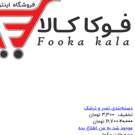
دسته‌بندی تمبر و ترشک
تخفیف : 3,300 تومان
20,000
16,700
تومان
موجود شد به من اطلاع بده
محصولات مکمل