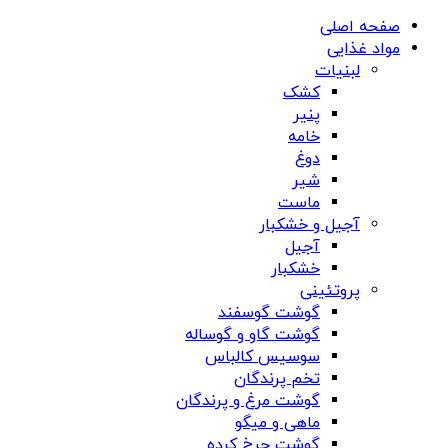
صفحه اصلی
مواد غذایی
لبنیات
کشک
پنیر
خامه
دوغ
شیر
ماست
آجیل و خشکبار
آجیل
خشکبار
پروتئینی
گوشت گوسفند
گوشت گاو و گوساله
سوسیس کالباس
تخم پرندگان
گوشت مرغ و پرندگان
ماهی و میگو
گوشت چرخ کرده