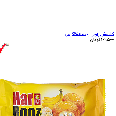
کشمش پلویی زبده 250گرمی
162,500
تومان