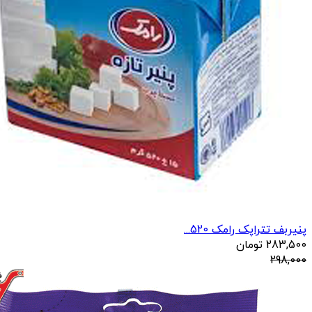
پنیربف تتراپک رامک 520...
283,500
تومان
298,000