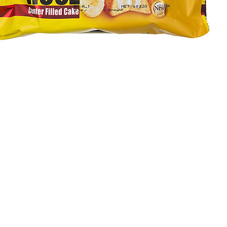
کیک دو قلو موزی هر روز...
32,600
تومان
35,000