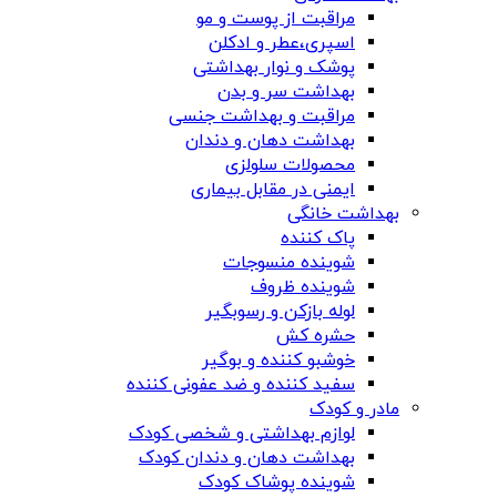
مراقبت از پوست و مو
اسپری،عطر و ادکلن
پوشک و نوار بهداشتی
بهداشت سر و بدن
مراقبت و بهداشت جنسی
بهداشت دهان و دندان
محصولات سلولزی
ایمنی در مقابل بیماری
بهداشت خانگی
پاک کننده
شوینده منسوجات
شوینده ظروف
لوله بازکن و رسوبگیر
حشره کش
خوشبو کننده و بوگیر
سفید کننده و ضد عفونی کننده
مادر و کودک
لوازم بهداشتی و شخصی کودک
بهداشت دهان و دندان کودک
شوینده پوشاک کودک