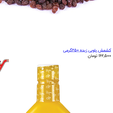
کشمش پلویی زبده 250گرمی
162,500
تومان