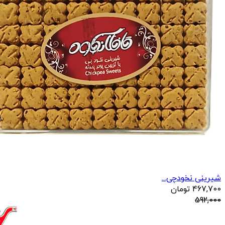
شیرینی نخودچی...
467,700
تومان
592,000