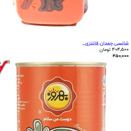
شانسی چمدان فانتزی...
404,500
تومان
450,000