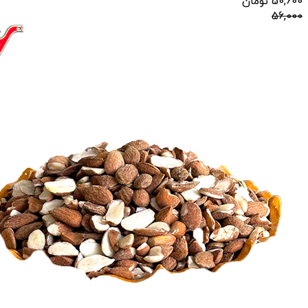
50,600
تومان
56,000