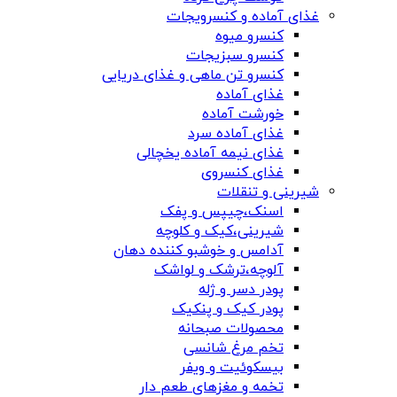
غذای آماده و کنسرویجات
کنسرو میوه
کنسرو سبزیجات
کنسرو تن ماهی و غذای دریایی
غذای آماده
خورشت آماده
غذای آماده سرد
غذای نیمه آماده یخچالی
غذای کنسروی
شیرینی و تنقلات
اسنک،چیپس و پفک
شیرینی،کیک و کلوچه
آدامس و خوشبو کننده دهان
آلوچه،ترشک و لواشک
پودر دسر و ژله
پودر کیک و پنکیک
محصولات صبحانه
تخم مرغ شانسی
بیسکوئیت و ویفر
تخمه و مغزهای طعم دار