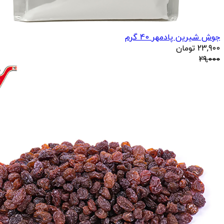
جوش شیرین پادمهر 40 گرم
23,900
تومان
29,000