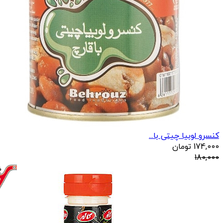
کنسرو لوبیا چیتی با...
174,000
تومان
180,000