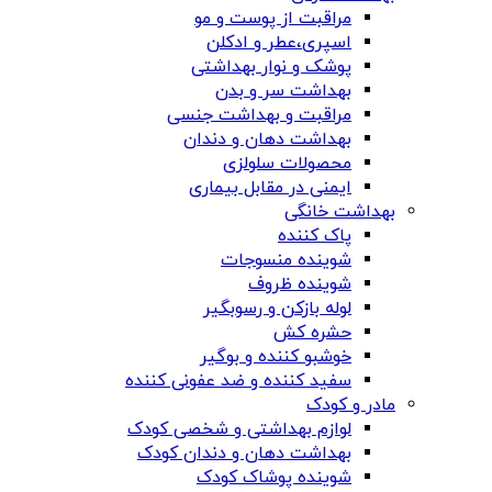
مراقبت از پوست و مو
اسپری،عطر و ادکلن
پوشک و نوار بهداشتی
بهداشت سر و بدن
مراقبت و بهداشت جنسی
بهداشت دهان و دندان
محصولات سلولزی
ایمنی در مقابل بیماری
بهداشت خانگی
پاک کننده
شوینده منسوجات
شوینده ظروف
لوله بازکن و رسوبگیر
حشره کش
خوشبو کننده و بوگیر
سفید کننده و ضد عفونی کننده
مادر و کودک
لوازم بهداشتی و شخصی کودک
بهداشت دهان و دندان کودک
شوینده پوشاک کودک