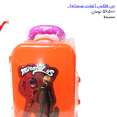
چی فلکس (غلات صبحانه)...
56,500
تومان
60,000