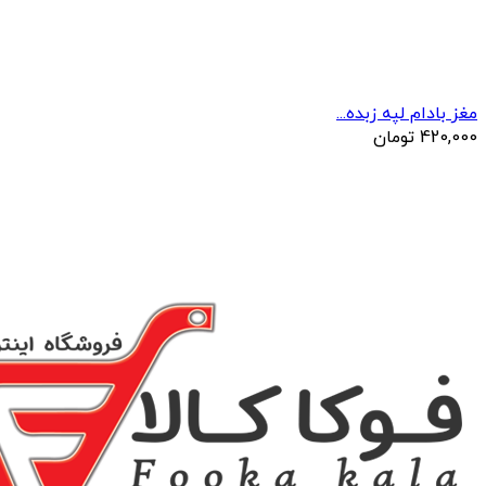
مغز بادام لپه زبده...
420,000
تومان