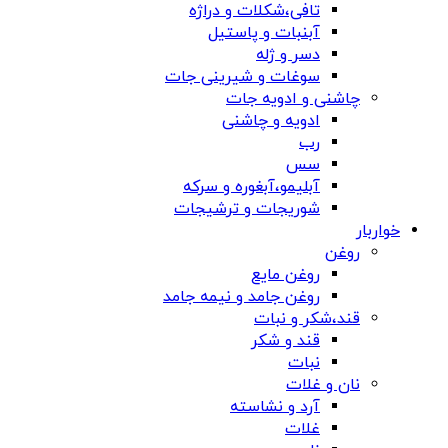
تافی،شکلات و دراژه
آبنبات و پاستیل
دسر و ژله
سوغات و شیرینی جات
چاشنی و ادویه جات
ادویه و چاشنی
رب
سس
آبلیمو،آبغوره و سرکه
شوریجات و ترشیجات
خواربار
روغن
روغن مایع
روغن جامد و نیمه جامد
قند،شکر و نبات
قند و شکر
نبات
نان و غلات
آرد و نشاسته
غلات