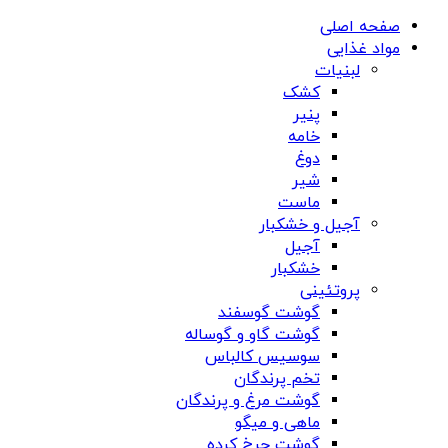
صفحه اصلی
مواد غذایی
لبنیات
کشک
پنیر
خامه
دوغ
شیر
ماست
آجیل و خشکبار
آجیل
خشکبار
پروتئینی
گوشت گوسفند
گوشت گاو و گوساله
سوسیس کالباس
تخم پرندگان
گوشت مرغ و پرندگان
ماهی و میگو
گوشت چرخ کرده