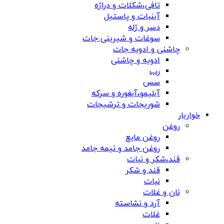
تافی،شکلات و دراژه
آبنبات و پاستیل
دسر و ژله
سوغات و شیرینی جات
چاشنی و ادویه جات
ادویه و چاشنی
رب
سس
آبلیمو،آبغوره و سرکه
شوریجات و ترشیجات
خواربار
روغن
روغن مایع
روغن جامد و نیمه جامد
قند،شکر و نبات
قند و شکر
نبات
نان و غلات
آرد و نشاسته
غلات