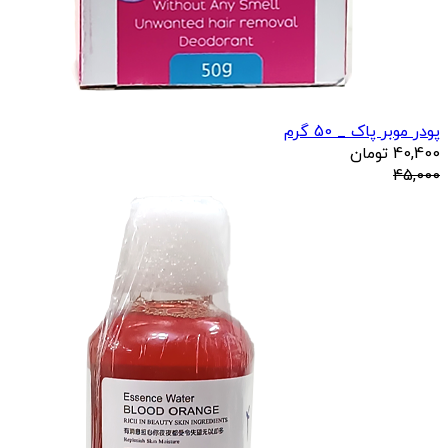
پودر موبر پاک _ 50 گرم
40,400
تومان
45,000