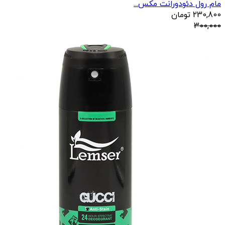
مام رول دئودورانت مکس...
230,800
تومان
300,000