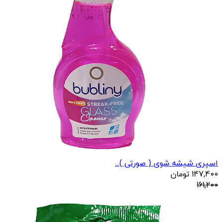
اسپری شیشه شوی ( صورتی )...
147,400
تومان
161,200