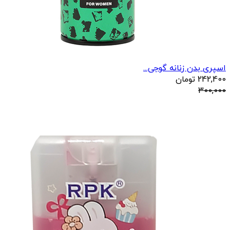
اسپری بدن زنانه گوجی...
242,400
تومان
300,000