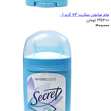
مام صابونی سکرت 73 گرم (...
219,400
تومان
300,000