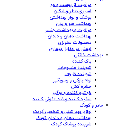
مراقبت از پوست و مو
اسپری،عطر و ادکلن
پوشک و نوار بهداشتی
بهداشت سر و بدن
مراقبت و بهداشت جنسی
بهداشت دهان و دندان
محصولات سلولزی
ایمنی در مقابل بیماری
بهداشت خانگی
پاک کننده
شوینده منسوجات
شوینده ظروف
لوله بازکن و رسوبگیر
حشره کش
خوشبو کننده و بوگیر
سفید کننده و ضد عفونی کننده
مادر و کودک
لوازم بهداشتی و شخصی کودک
بهداشت دهان و دندان کودک
شوینده پوشاک کودک