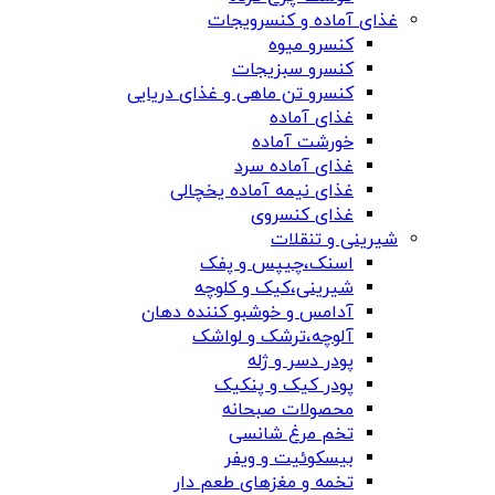
غذای آماده و کنسرویجات
کنسرو میوه
کنسرو سبزیجات
کنسرو تن ماهی و غذای دریایی
غذای آماده
خورشت آماده
غذای آماده سرد
غذای نیمه آماده یخچالی
غذای کنسروی
شیرینی و تنقلات
اسنک،چیپس و پفک
شیرینی،کیک و کلوچه
آدامس و خوشبو کننده دهان
آلوچه،ترشک و لواشک
پودر دسر و ژله
پودر کیک و پنکیک
محصولات صبحانه
تخم مرغ شانسی
بیسکوئیت و ویفر
تخمه و مغزهای طعم دار