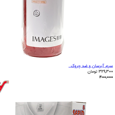
سرم آبرسان و ضد چروک...
329,300
تومان
400,000