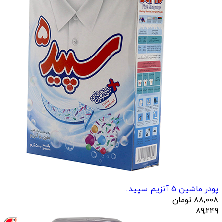
پودر ماشین 5 آنزیم سپید...
88,008
تومان
89,249