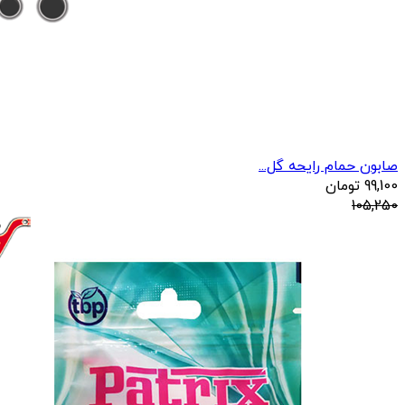
صابون حمام رایحه گل...
99,100
تومان
105,250