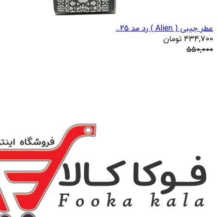
عطر جیبی ( Alien ) رد مد 25...
434,700
تومان
550,000