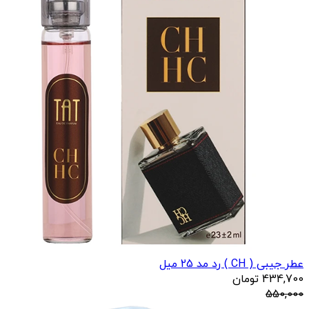
عطر جیبی ( CH ) رد مد 25 میل
434,700
تومان
550,000