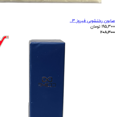
صابون رختشویی فیروز 3...
195,300
تومان
208,300