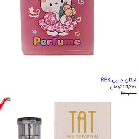
ادکلن جیبی RPK
121,600
تومان
130,000