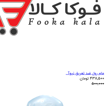
مام رول ضد تعریق نیوآ...
438,500
تومان
500,000