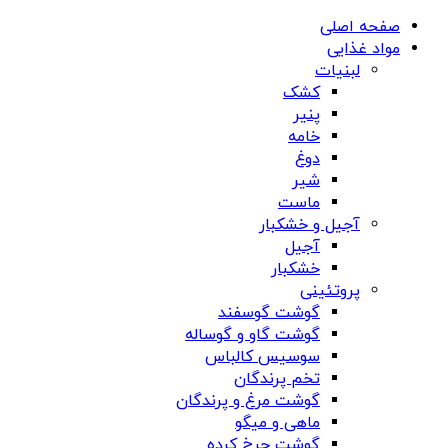
صفحه اصلی
مواد غذایی
لبنیات
کشک
پنیر
خامه
دوغ
شیر
ماست
آجیل و خشکبار
آجیل
خشکبار
پروتئینی
گوشت گوسفند
گوشت گاو و گوساله
سوسیس کالباس
تخم پرندگان
گوشت مرغ و پرندگان
ماهی و میگو
گوشت چرخ کرده