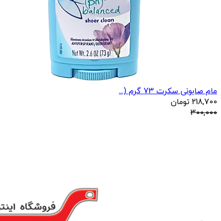
مام صابونی سکرت 73 گرم (...
218,700
تومان
300,000