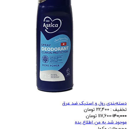
دسته‌بندی رول و استیک ضد عرق
تخفیف : 22,400 تومان
140,000
117,600
تومان
موجود شد به من اطلاع بده
محصولات مکمل