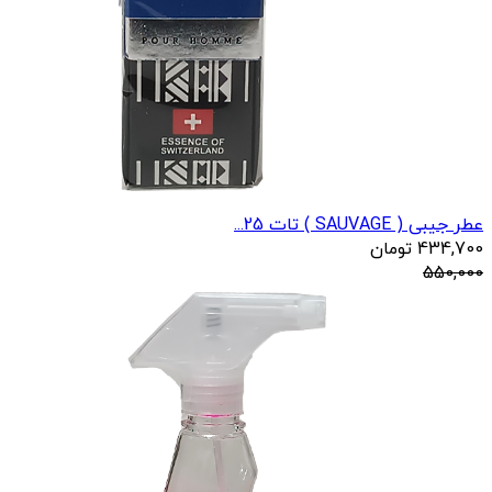
عطر جیبی ( SAUVAGE ) تات 25...
434,700
تومان
550,000