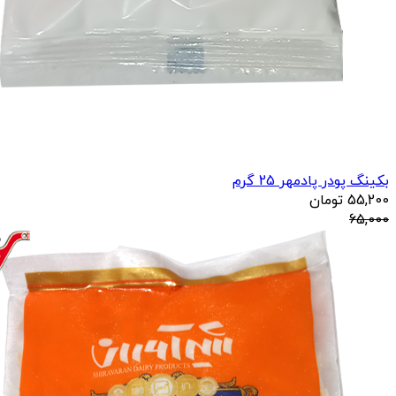
بکینگ پودر پادمهر 25 گرم
55,200
تومان
65,000