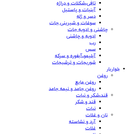
تافی،شکلات و دراژه
آبنبات و پاستیل
دسر و ژله
سوغات و شیرینی جات
چاشنی و ادویه جات
ادویه و چاشنی
رب
سس
آبلیمو،آبغوره و سرکه
شوریجات و ترشیجات
خواربار
روغن
روغن مایع
روغن جامد و نیمه جامد
قند،شکر و نبات
قند و شکر
نبات
نان و غلات
آرد و نشاسته
غلات