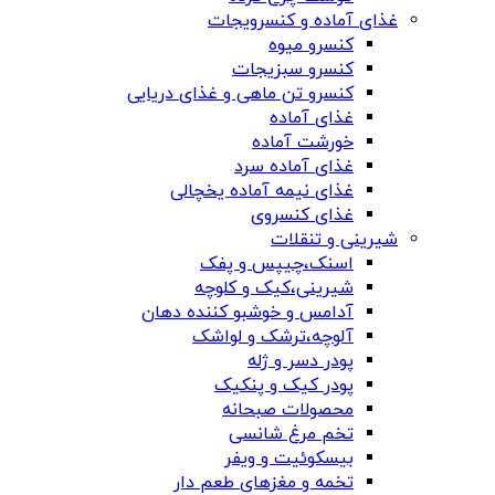
غذای آماده و کنسرویجات
کنسرو میوه
کنسرو سبزیجات
کنسرو تن ماهی و غذای دریایی
غذای آماده
خورشت آماده
غذای آماده سرد
غذای نیمه آماده یخچالی
غذای کنسروی
شیرینی و تنقلات
اسنک،چیپس و پفک
شیرینی،کیک و کلوچه
آدامس و خوشبو کننده دهان
آلوچه،ترشک و لواشک
پودر دسر و ژله
پودر کیک و پنکیک
محصولات صبحانه
تخم مرغ شانسی
بیسکوئیت و ویفر
تخمه و مغزهای طعم دار