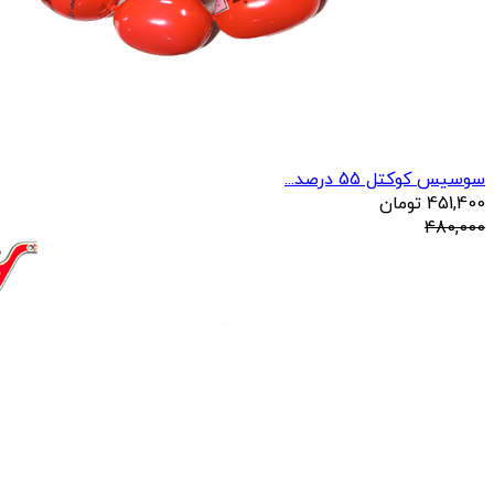
سوسیس کوکتل 55 درصد...
451,400
تومان
480,000