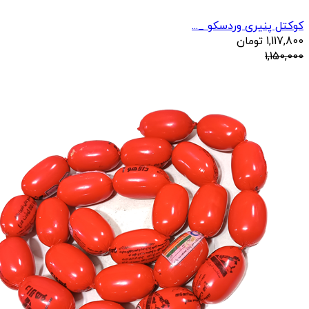
کوکتل پنیری وردسکو _...
1,117,800
تومان
1,150,000