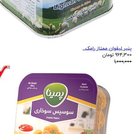
پنیر لیقوان ممتاز رامک...
964,300
تومان
1,000,000