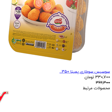
سوسیس سوخاری پمینا 350...
330,700
تومان
362,300
محصولات مرتبط