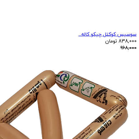
سوسیس کوکتل چیکو کاله...
838,000
تومان
968,000