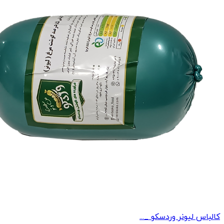
کالباس لیونر وردسکو _...