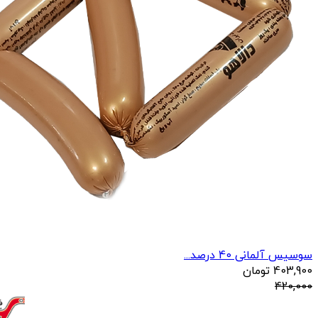
سوسیس آلمانی 40 درصد...
403,900
تومان
420,000