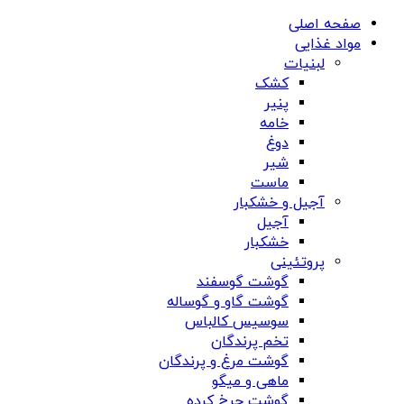
صفحه اصلی
مواد غذایی
لبنیات
کشک
پنیر
خامه
دوغ
شیر
ماست
آجیل و خشکبار
آجیل
خشکبار
پروتئینی
گوشت گوسفند
گوشت گاو و گوساله
سوسیس کالباس
تخم پرندگان
گوشت مرغ و پرندگان
ماهی و میگو
گوشت چرخ کرده