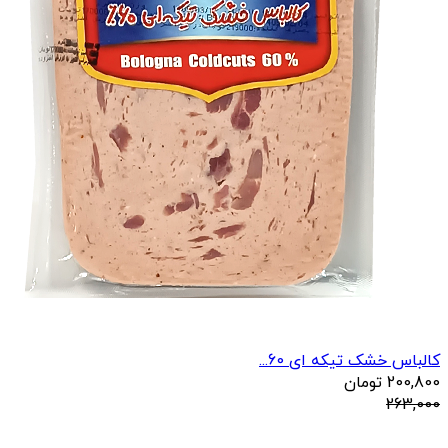
کالباس خشک تیکه ای 60...
200,800
تومان
263,000