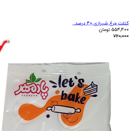
کتلت مرغ شیرازی 40 درصد...
554,400
تومان
720,000