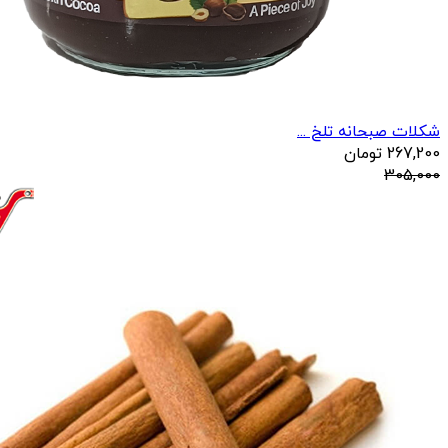
شکلات صبحانه تلخ ...
267,200
تومان
305,000