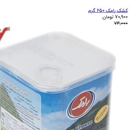
کشک رامک 250 گرم
70,900
تومان
74,000