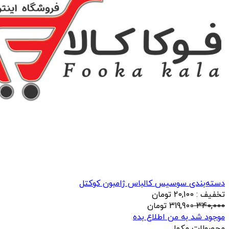
دسته‌بندی سوسیس کالباس ژامبون کوکتل
تخفیف : 20,100 تومان
340,000
319,900
تومان
موجود شد به من اطلاع بده
محصولات مکمل