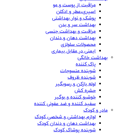
مراقبت از پوست و مو
اسپری،عطر و ادکلن
پوشک و نوار بهداشتی
بهداشت سر و بدن
مراقبت و بهداشت جنسی
بهداشت دهان و دندان
محصولات سلولزی
ایمنی در مقابل بیماری
بهداشت خانگی
پاک کننده
شوینده منسوجات
شوینده ظروف
لوله بازکن و رسوبگیر
حشره کش
خوشبو کننده و بوگیر
سفید کننده و ضد عفونی کننده
مادر و کودک
لوازم بهداشتی و شخصی کودک
بهداشت دهان و دندان کودک
شوینده پوشاک کودک