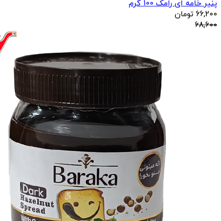
پنیر خامه ای رامک 100 گرم
66,200
تومان
68,600