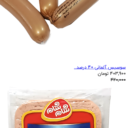
سوسیس آلمانی 40 درصد...
403,900
تومان
420,000