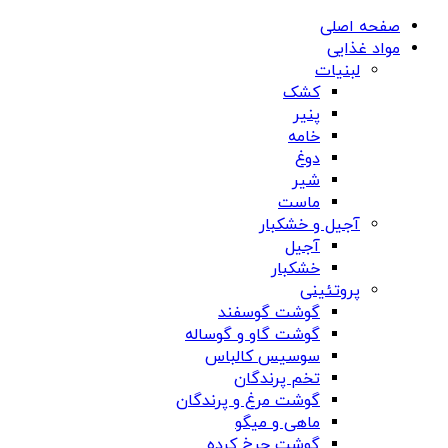
صفحه اصلی
مواد غذایی
لبنیات
کشک
پنیر
خامه
دوغ
شیر
ماست
آجیل و خشکبار
آجیل
خشکبار
پروتئینی
گوشت گوسفند
گوشت گاو و گوساله
سوسیس کالباس
تخم پرندگان
گوشت مرغ و پرندگان
ماهی و میگو
گوشت چرخ کرده