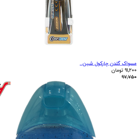
مسواک گلدن چارکول شین...
91,200
تومان
97,750