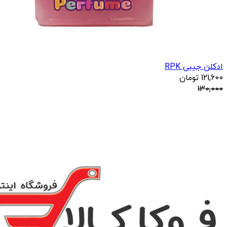
ادکلن جیبی RPK
121,600
تومان
130,000