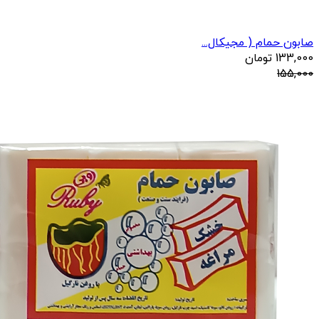
صابون حمام ( مجیکال...
133,000
تومان
155,000