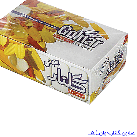
صابون گلنار جوان ( 5...