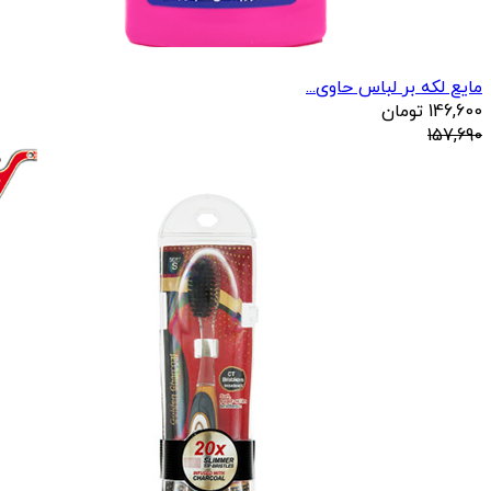
مایع لکه بر لباس حاوی...
146,600
تومان
157,690