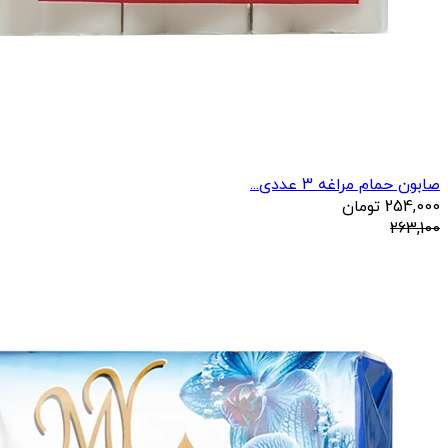
صابون حمام مراغه 3 عددی...
254,000
تومان
263,100