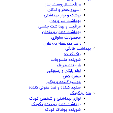
مراقبت از پوست و مو
اسپری،عطر و ادکلن
پوشک و نوار بهداشتی
بهداشت سر و بدن
مراقبت و بهداشت جنسی
بهداشت دهان و دندان
محصولات سلولزی
ایمنی در مقابل بیماری
بهداشت خانگی
پاک کننده
شوینده منسوجات
شوینده ظروف
لوله بازکن و رسوبگیر
حشره کش
خوشبو کننده و بوگیر
سفید کننده و ضد عفونی کننده
مادر و کودک
لوازم بهداشتی و شخصی کودک
بهداشت دهان و دندان کودک
شوینده پوشاک کودک