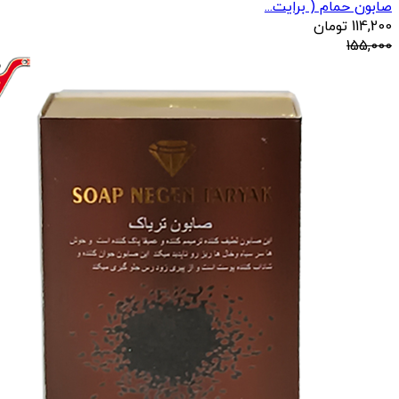
صابون حمام ( برایت...
114,200
تومان
155,000