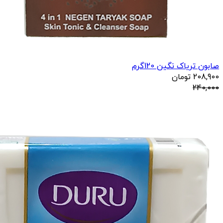
صابون تریاک نگین 120گرم
208,900
تومان
240,000