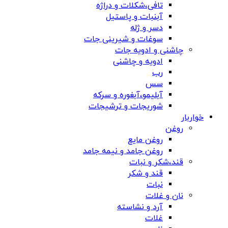
تافی،شکلات و دراژه
آبنبات و پاستیل
دسر و ژله
سوغات و شیرینی جات
چاشنی و ادویه جات
ادویه و چاشنی
رب
سس
آبلیمو،آبغوره و سرکه
شوریجات و ترشیجات
خواربار
روغن
روغن مایع
روغن جامد و نیمه جامد
قند،شکر و نبات
قند و شکر
نبات
نان و غلات
آرد و نشاسته
غلات