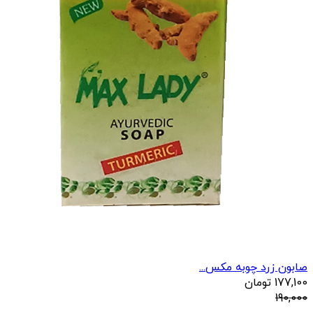
صابون زرد چوبه مکس...
177,100
تومان
190,000