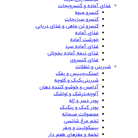
غذای آماده و کنسرویجات
کنسرو میوه
کنسرو سبزیجات
کنسرو تن ماهی و غذای دریایی
غذای آماده
خورشت آماده
غذای آماده سرد
غذای نیمه آماده یخچالی
غذای کنسروی
شیرینی و تنقلات
اسنک،چیپس و پفک
شیرینی،کیک و کلوچه
آدامس و خوشبو کننده دهان
آلوچه،ترشک و لواشک
پودر دسر و ژله
پودر کیک و پنکیک
محصولات صبحانه
تخم مرغ شانسی
بیسکوئیت و ویفر
تخمه و مغزهای طعم دار