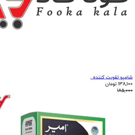
شامپو تقویت کننده...
138,100
تومان
185,000