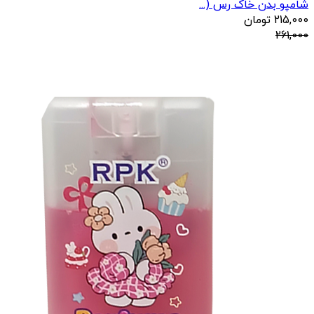
شامپو بدن خاک رس (...
215,000
تومان
261,000