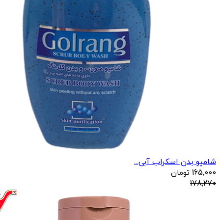
شامپو بدن اسکراب آبی...
165,000
تومان
178,270