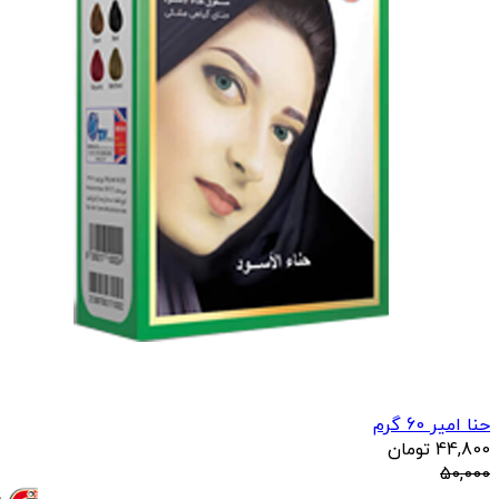
حنا امیر 60 گرم
44,800
تومان
50,000