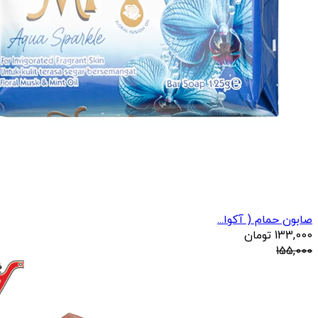
صابون حمام ( آکوا...
133,000
تومان
155,000