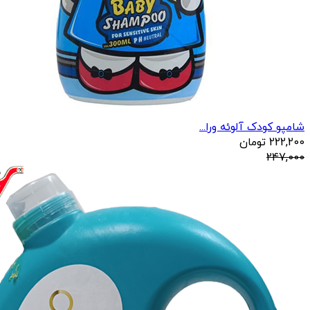
شامپو کودک آلوئه ورا...
222,200
تومان
247,000