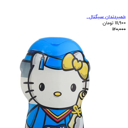
خمیردندان سیگنال...
111,900
تومان
120,000