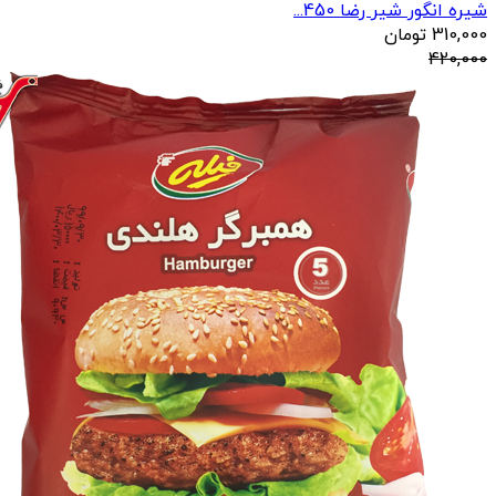
شیره انگور شیر رضا 450...
310,000
تومان
420,000