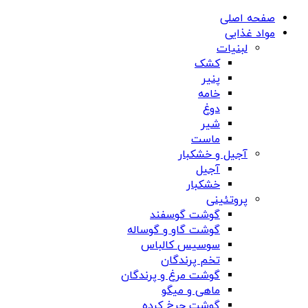
صفحه اصلی
مواد غذایی
لبنیات
کشک
پنیر
خامه
دوغ
شیر
ماست
آجیل و خشکبار
آجیل
خشکبار
پروتئینی
گوشت گوسفند
گوشت گاو و گوساله
سوسیس کالباس
تخم پرندگان
گوشت مرغ و پرندگان
ماهی و میگو
گوشت چرخ کرده