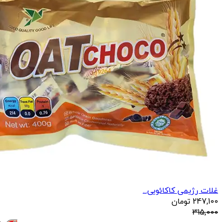
غلات رژیمی کاکائویی...
247,100
تومان
315,000