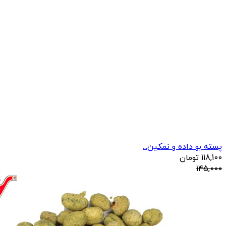
پسته بو داده و نمکین...
118,100
تومان
145,000