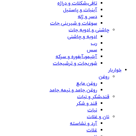
تافی،شکلات و دراژه
آبنبات و پاستیل
دسر و ژله
سوغات و شیرینی جات
چاشنی و ادویه جات
ادویه و چاشنی
رب
سس
آبلیمو،آبغوره و سرکه
شوریجات و ترشیجات
خواربار
روغن
روغن مایع
روغن جامد و نیمه جامد
قند،شکر و نبات
قند و شکر
نبات
نان و غلات
آرد و نشاسته
غلات