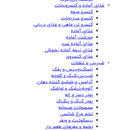
غذای آماده و کنسرویجات
کنسرو میوه
کنسرو سبزیجات
کنسرو تن ماهی و غذای دریایی
غذای آماده
خورشت آماده
غذای آماده سرد
غذای نیمه آماده یخچالی
غذای کنسروی
شیرینی و تنقلات
اسنک،چیپس و پفک
شیرینی،کیک و کلوچه
آدامس و خوشبو کننده دهان
آلوچه،ترشک و لواشک
پودر دسر و ژله
پودر کیک و پنکیک
محصولات صبحانه
تخم مرغ شانسی
بیسکوئیت و ویفر
تخمه و مغزهای طعم دار