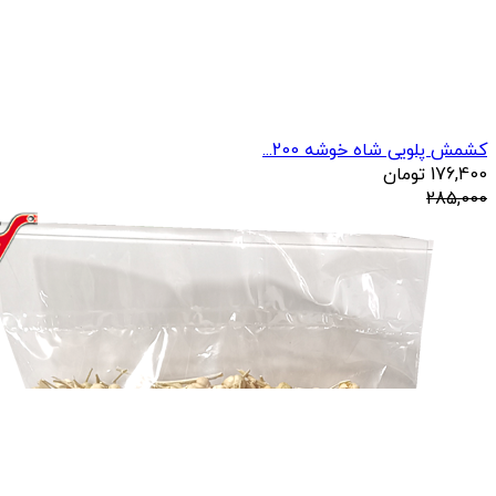
کشمش پلویی شاه خوشه 200...
176,400
تومان
285,000