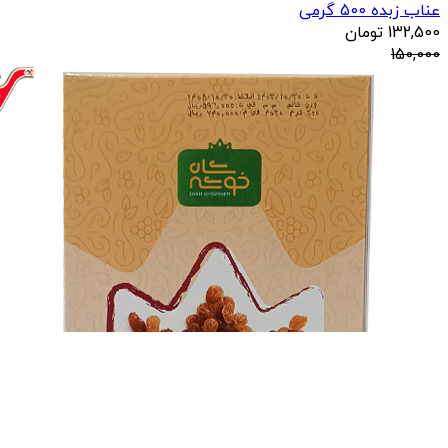
عناب زبده 500 گرمی
132,500
تومان
150,000