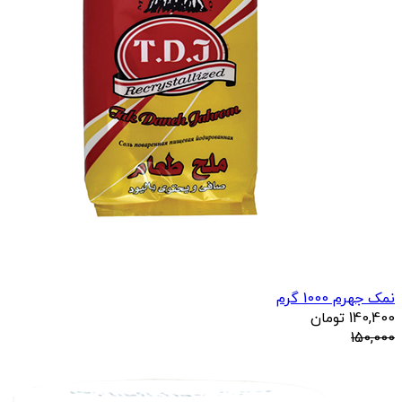
نمک جهرم 1000 گرم
140,400
تومان
150,000