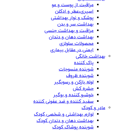
مراقبت از پوست و مو
اسپری،عطر و ادکلن
پوشک و نوار بهداشتی
بهداشت سر و بدن
مراقبت و بهداشت جنسی
بهداشت دهان و دندان
محصولات سلولزی
ایمنی در مقابل بیماری
بهداشت خانگی
پاک کننده
شوینده منسوجات
شوینده ظروف
لوله بازکن و رسوبگیر
حشره کش
خوشبو کننده و بوگیر
سفید کننده و ضد عفونی کننده
مادر و کودک
لوازم بهداشتی و شخصی کودک
بهداشت دهان و دندان کودک
شوینده پوشاک کودک