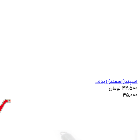
اسپند(اسفند) زبده...
44,500
تومان
45,000