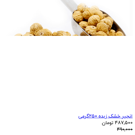
انجیر خشک زبده 250گرمی
487,500
تومان
490,000