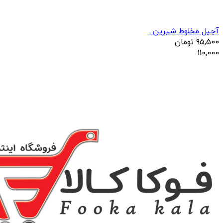
آجیل مخلوط شیرین...
95,500
تومان
110,000