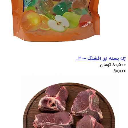
ژله بسته ای افشنگ 300...
80,500
تومان
90,000