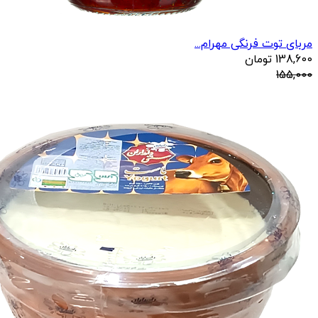
مربای توت فرنگی مهرام...
138,600
تومان
155,000