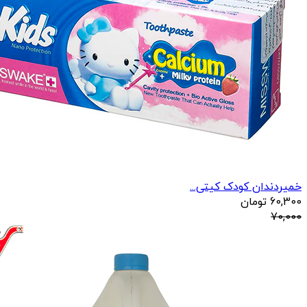
خمیردندان کودک کیتی...
60,300
تومان
70,000