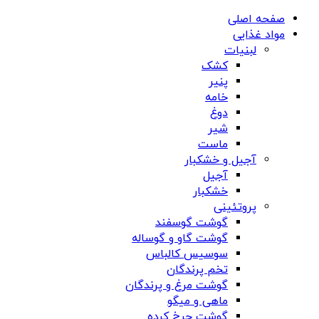
صفحه اصلی
مواد غذایی
لبنیات
کشک
پنیر
خامه
دوغ
شیر
ماست
آجیل و خشکبار
آجیل
خشکبار
پروتئینی
گوشت گوسفند
گوشت گاو و گوساله
سوسیس کالباس
تخم پرندگان
گوشت مرغ و پرندگان
ماهی و میگو
گوشت چرخ کرده