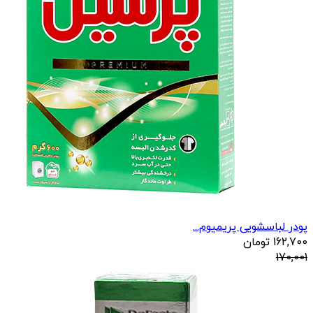
پودر لباسشویی پریمیوم...
162,700
تومان
170,001