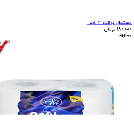
دستمال توالت 3 لایه...
180,000
تومان
191,400