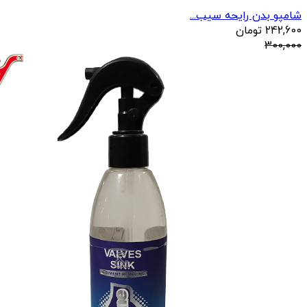
شامپو بدن رایحه سیب...
242,600
تومان
300,000