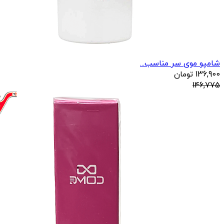
شامپو موی سر مناسب...
136,900
تومان
146,775