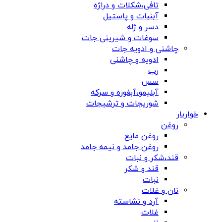
تافی،شکلات و دراژه
آبنبات و پاستیل
دسر و ژله
سوغات و شیرینی جات
چاشنی و ادویه جات
ادویه و چاشنی
رب
سس
آبلیمو،آبغوره و سرکه
شوریجات و ترشیجات
خواربار
روغن
روغن مایع
روغن جامد و نیمه جامد
قند،شکر و نبات
قند و شکر
نبات
نان و غلات
آرد و نشاسته
غلات