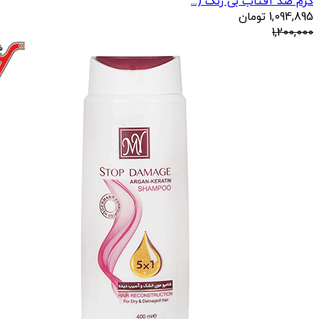
کرم ضد آفتاب بی رنگ (...
1,094,895
تومان
1,200,000