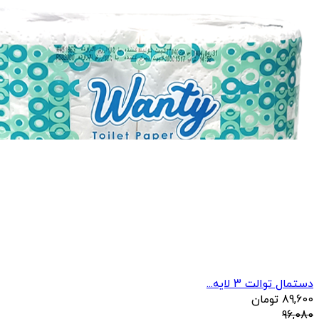
دستمال توالت 3 لایه...
89,600
تومان
96,080