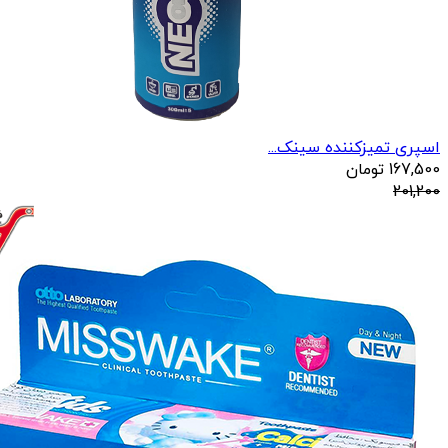
اسپری تمیزکننده سینک...
167,500
تومان
201,200