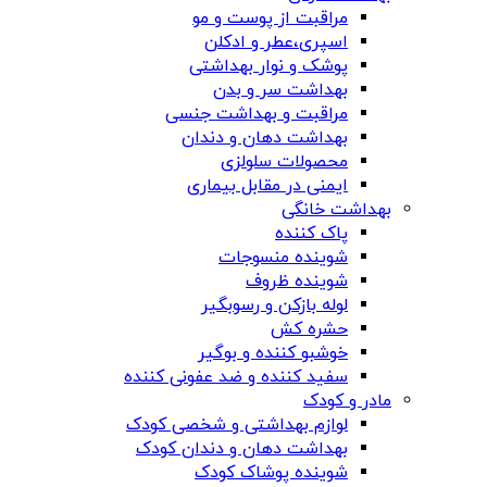
مراقبت از پوست و مو
اسپری،عطر و ادکلن
پوشک و نوار بهداشتی
بهداشت سر و بدن
مراقبت و بهداشت جنسی
بهداشت دهان و دندان
محصولات سلولزی
ایمنی در مقابل بیماری
بهداشت خانگی
پاک کننده
شوینده منسوجات
شوینده ظروف
لوله بازکن و رسوبگیر
حشره کش
خوشبو کننده و بوگیر
سفید کننده و ضد عفونی کننده
مادر و کودک
لوازم بهداشتی و شخصی کودک
بهداشت دهان و دندان کودک
شوینده پوشاک کودک