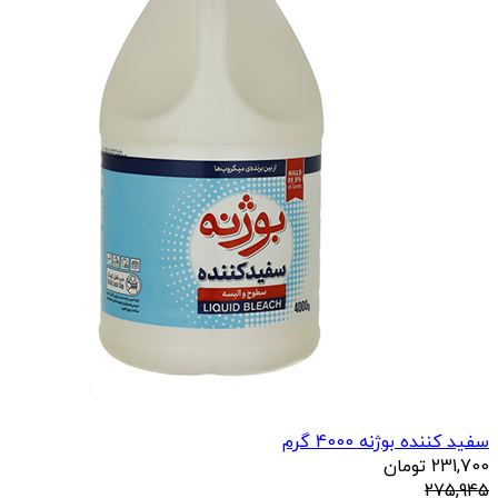
سفید کننده بوژنه 4000 گرم
231,700
تومان
275,945