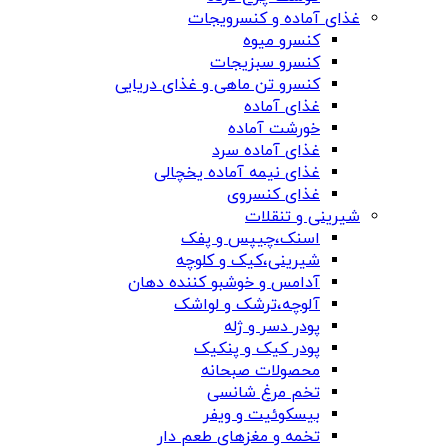
غذای آماده و کنسرویجات
کنسرو میوه
کنسرو سبزیجات
کنسرو تن ماهی و غذای دریایی
غذای آماده
خورشت آماده
غذای آماده سرد
غذای نیمه آماده یخچالی
غذای کنسروی
شیرینی و تنقلات
اسنک،چیپس و پفک
شیرینی،کیک و کلوچه
آدامس و خوشبو کننده دهان
آلوچه،ترشک و لواشک
پودر دسر و ژله
پودر کیک و پنکیک
محصولات صبحانه
تخم مرغ شانسی
بیسکوئیت و ویفر
تخمه و مغزهای طعم دار