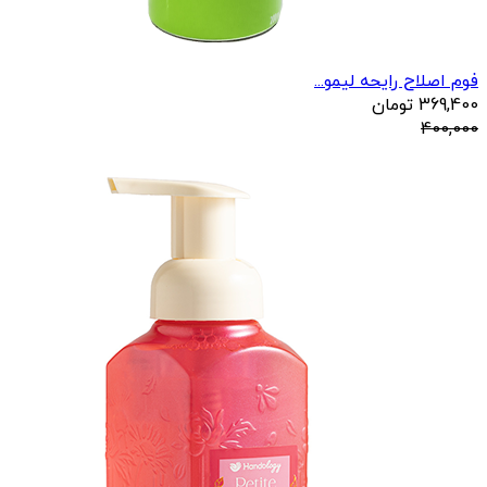
فوم اصلاح رایحه لیمو...
369,400
تومان
400,000