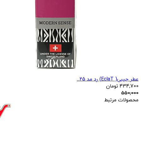
عطر جیبی( EclaT) رد مد 25...
434,700
تومان
550,000
محصولات مرتبط