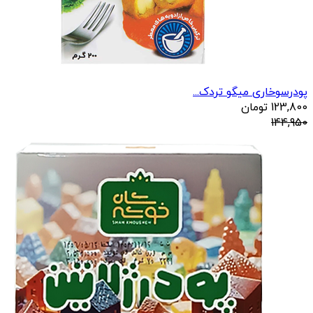
پودرسوخاری میگو تردک...
123,800
تومان
144,950