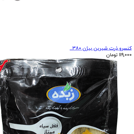
کنسرو ذرت شیرین بیژن 380...
119,000
تومان