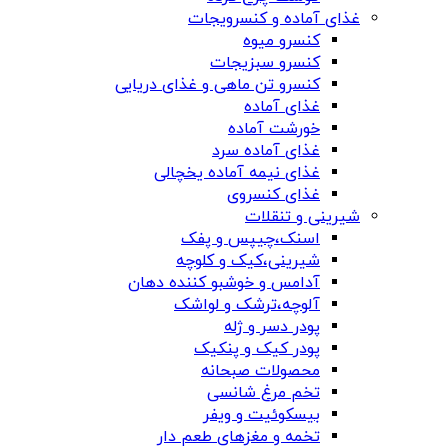
غذای آماده و کنسرویجات
کنسرو میوه
کنسرو سبزیجات
کنسرو تن ماهی و غذای دریایی
غذای آماده
خورشت آماده
غذای آماده سرد
غذای نیمه آماده یخچالی
غذای کنسروی
شیرینی و تنقلات
اسنک،چیپس و پفک
شیرینی،کیک و کلوچه
آدامس و خوشبو کننده دهان
آلوچه،ترشک و لواشک
پودر دسر و ژله
پودر کیک و پنکیک
محصولات صبحانه
تخم مرغ شانسی
بیسکوئیت و ویفر
تخمه و مغزهای طعم دار