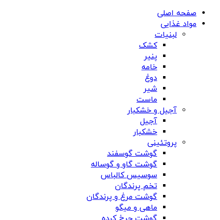
صفحه اصلی
مواد غذایی
لبنیات
کشک
پنیر
خامه
دوغ
شیر
ماست
آجیل و خشکبار
آجیل
خشکبار
پروتئینی
گوشت گوسفند
گوشت گاو و گوساله
سوسیس کالباس
تخم پرندگان
گوشت مرغ و پرندگان
ماهی و میگو
گوشت چرخ کرده