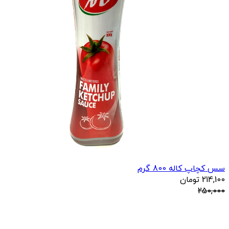
سس کچاپ کاله 800 گرم
214,100
تومان
250,000