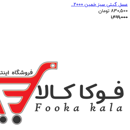
عسل گیتی سبز خمین 2000...
830,500
تومان
1,499,000