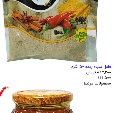
فلفل سیاه زبده 150 گرم
546,200
تومان
666,500
محصولات مرتبط