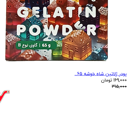
پودر ژلاتین شاه خوشه 65...
169,000
تومان
315,000