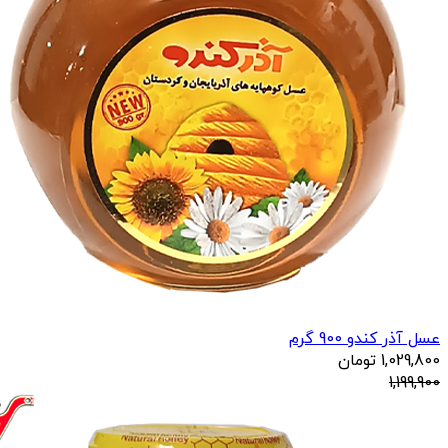
عسل آذر کندو 900 گرم
1,029,800
تومان
1,199,900