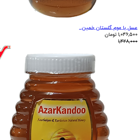
عسل با موم گلستان خمین...
1,046,500
تومان
1,428,000