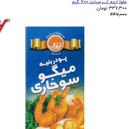
حلوا ارده آب حیات 700 گرم
337,300
تومان
447,000