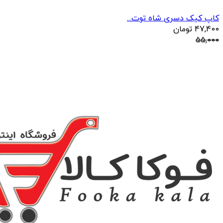
کاپ کیک دسری شاه توت...
47,400
تومان
55,000