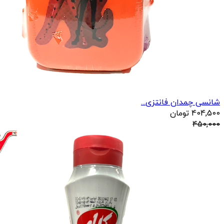
شانسی چمدان فانتزی...
404,500
تومان
450,000