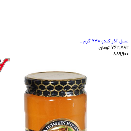
عسل آذر کندو 630 گرم ..
763,782
تومان
889,900