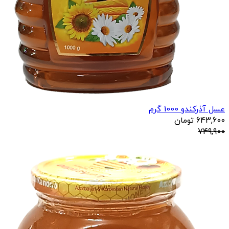
عسل آذرکندو 1000 گرم
643,600
تومان
749,900