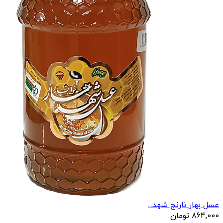
عسل بهار نارنج شهد...
864,000
تومان