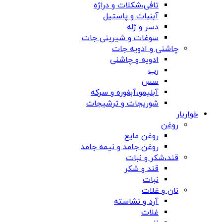
تافی،شکلات و دراژه
آبنبات و پاستیل
دسر و ژله
سوغات و شیرینی جات
چاشنی و ادویه جات
ادویه و چاشنی
رب
سس
آبلیمو،آبغوره و سرکه
شوریجات و ترشیجات
خواربار
روغن
روغن مایع
روغن جامد و نیمه جامد
قند،شکر و نبات
قند و شکر
نبات
نان و غلات
آرد و نشاسته
غلات