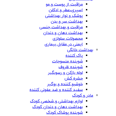
مراقبت از پوست و مو
اسپری،عطر و ادکلن
پوشک و نوار بهداشتی
بهداشت سر و بدن
مراقبت و بهداشت جنسی
بهداشت دهان و دندان
محصولات سلولزی
ایمنی در مقابل بیماری
بهداشت خانگی
پاک کننده
شوینده منسوجات
شوینده ظروف
لوله بازکن و رسوبگیر
حشره کش
خوشبو کننده و بوگیر
سفید کننده و ضد عفونی کننده
مادر و کودک
لوازم بهداشتی و شخصی کودک
بهداشت دهان و دندان کودک
شوینده پوشاک کودک