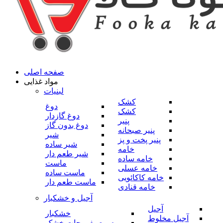
صفحه اصلی
مواد غذایی
لبنیات
کشک
دوغ
کشک
دوغ گازدار
پنیر
دوغ بدون گاز
پنیر صبحانه
شیر
پنیر پخت و پز
شیر ساده
خامه
شیر طعم دار
خامه ساده
ماست
خامه عسلی
ماست ساده
خامه کاکائویی
ماست طعم دار
خامه قنادی
آجیل و خشکبار
آجیل
خشکبار
آجیل مخلوط
میوه و صیفی جات خشک