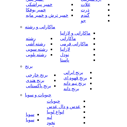
غلات
خمیر پیراشکی
ذرت
خمیر یوفکا
گندم
خمیر ترش و خمیر مایه
جو
ماکارانی و رشته
ماکارانی و لازانیا
ماکارانی
رشته
ماکارانی فرمی
رشته آشی
لازانیا
رشته سوپی
نودل
رشته پلویی
پاستا
برنج
برنج ایرانی
برنج خارجی
برنج قهوه ای
برنج هندی
برنج نیم دانه
برنج پاکستانی
برنج دانه
حبوبات و سویا
حبوبات
عدس و دال عدس
انواع لوبیا
سویا
لپه
سویا
نخود