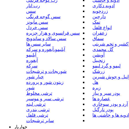
ادویه و چاشنی
رب گوجه فرنگی
ادویه دکاری
رب انار
زردچوبه
سس
دارچین
سس گوجه فرنگی
نمک
سس مایونز
انواع فلفل
سس خردل
زعفران
سس فرانسوی و هزار جزیره
سماق
سس سالاد و ساندویچ
کشیر و تخم شربتی
سایر سس ها
گل محمدی
آبلیمو،آبغوره و سرکه
آویشن
آبلیمو
زنجبیل
آبغوره
لیمو و گرد لیمو
سرکه
زرشک
شوریجات و ترشیجات
وانیل و جوش شیرین
خیار شور
هل
زیتون شور و پرورده
زیره
شور
پودر سیر و پیاز
ترشی مخلوط
عصاره ها
ترشی سیر و موسیر
آرد و پودر سوخاری
ترشی لیته
پودر نارگیل
ترشی بندری
دویه ها و چاشنی ها
ترشی فلفل
سایر ترشیجات
خواربار