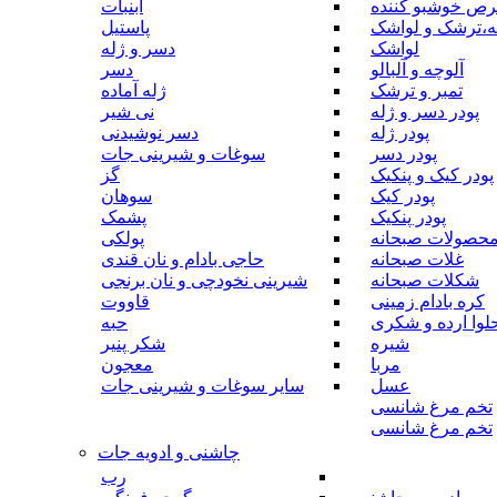
رص خوشبو کننده
آبنبات
ه،ترشک و لواشک
پاستیل
لواشک
دسر و ژله
آلوچه و آلبالو
دسر
تمبر و ترشک
ژله آماده
پودر دسر و ژله
نی شیر
پودر ژله
دسر نوشیدنی
پودر دسر
سوغات و شیرینی جات
پودر کیک و پنکیک
گز
پودر کیک
سوهان
پودر پنکیک
پشمک
حصولات صبحانه
پولکی
غلات صبحانه
حاجی بادام و نان قندی
شکلات صبحانه
شیرینی نخودچی و نان برنجی
کره بادام زمینی
قاووت
لوا ارده و شکری
حبه
شیره
شکر پنیر
مربا
معجون
عسل
سایر سوغات و شیرینی جات
تخم مرغ شانسی
تخم مرغ شانسی
چاشنی و ادویه جات
رب