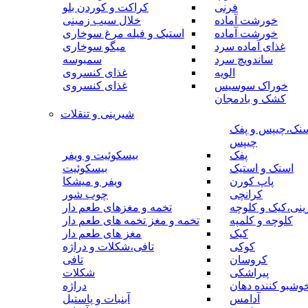
فرنی
کراکت و کوردن بلو
خورشت آماده
خلال سیب زمینی
خورشت آماده
استیک و فیله مرغ سوخاری
غذای آماده سرد
میگو سوخاری
ساندویچ سرد
سمبوسه
الویه
غذای کنسروی
خوراک سوسیس
غذای کنسروی
کشک و بادمجان
شیرینی و تنقلات
نک،چیپس و پفک
چیپس
پفک
بیسکوئیت و ویفر
اسنک و استیک
بیسکوئیت
پاپ کورن
ویفر و میشکا
کرانچی
چوب شور
نی،کیک و کلوچه
تخمه و مغزهای طعم دار
کلوچه و کلمپه
تخمه و مغز تخمه های طعم دار
کیک
مغز های طعم دار
کوکی
تافی،شکلات و دراژه
کروسان
تافی
پیراشکی
شکلات
وشبو کننده دهان
دراژه
آدامس
آبنبات و پاستیل