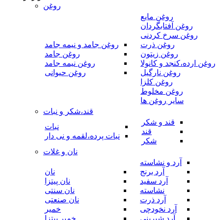
روغن
روغن مایع
روغن آفتابگردان
روغن سرخ کردنی
روغن ذرت
روغن جامد و نیمه جامد
روغن زیتون
روغن جامد
روغن ارده،کنجد و کانولا
روغن نیمه جامد
روغن نارگیل
روغن حیوانی
روغن کلزا
روغن مخلوط
سایر روغن ها
قند،شکر و نبات
قند و شکر
نبات
قند
نبات پرده،لقمه و نی دار
شکر
نان و غلات
آرد و نشاسته
آرد برنج
نان
آرد سفید
نان پیتزا
نشاسته
نان سنتی
آرد ذرت
نان صنعتی
آرد نخودچی
خمیر
آرد شیرینی
خمیر پیتزا