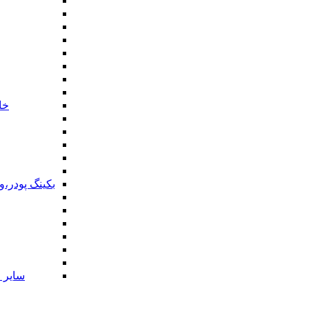
خا
بکینگ پودر،
سایر ا