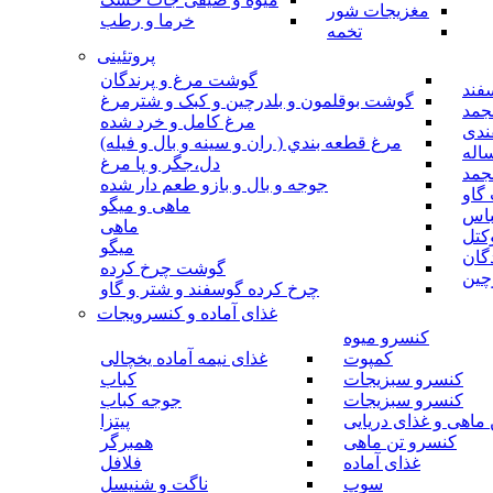
مغزیجات شور
خرما و رطب
تخمه
پروتئینی
گوشت مرغ و پرندگان
فند
گوشت بوقلمون و بلدرچین و کبک و شترمرغ
جمد
مرغ کامل و خرد شده
ندی
مرغ قطعه بندي ( ران و سينه و بال و فيله)
اله
دل،جگر و پا مرغ
جمد
جوجه و بال و بازو طعم دار شده
گاو
ماهی و میگو
باس
ماهی
کتل
میگو
گان
گوشت چرخ کرده
چین
چرخ کرده گوسفند و شتر و گاو
غذای آماده و کنسرویجات
کنسرو میوه
کمپوت
غذای نیمه آماده یخچالی
کنسرو سبزیجات
کباب
کنسرو سبزیجات
جوجه کباب
ماهی و غذای دریایی
پیتزا
کنسرو تن ماهی
همبرگر
غذای آماده
فلافل
سوپ
ناگت و شنیسل