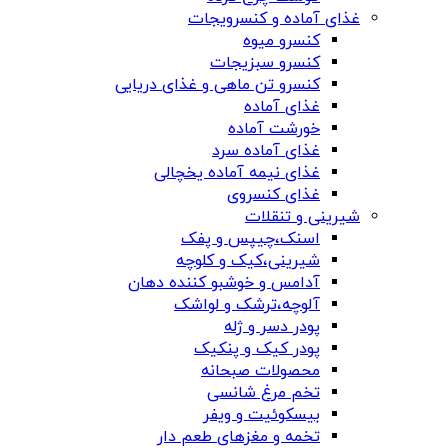
غذای آماده و کنسرویجات
کنسرو میوه
کنسرو سبزیجات
کنسرو تن ماهی و غذای دریایی
غذای آماده
خورشت آماده
غذای آماده سرد
غذای نیمه آماده یخچالی
غذای کنسروی
شیرینی و تنقلات
اسنک،چیپس و پفک
شیرینی،کیک و کلوچه
آدامس و خوشبو کننده دهان
آلوچه،ترشک و لواشک
پودر دسر و ژله
پودر کیک و پنکیک
محصولات صبحانه
تخم مرغ شانسی
بیسکوئیت و ویفر
تخمه و مغزهای طعم دار