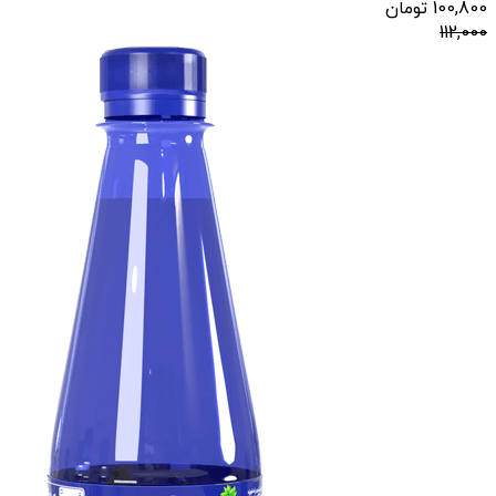
100,800
تومان
112,000