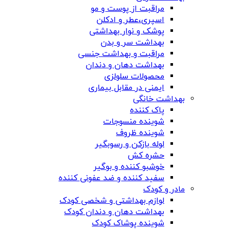
مراقبت از پوست و مو
اسپری،عطر و ادکلن
پوشک و نوار بهداشتی
بهداشت سر و بدن
مراقبت و بهداشت جنسی
بهداشت دهان و دندان
محصولات سلولزی
ایمنی در مقابل بیماری
بهداشت خانگی
پاک کننده
شوینده منسوجات
شوینده ظروف
لوله بازکن و رسوبگیر
حشره کش
خوشبو کننده و بوگیر
سفید کننده و ضد عفونی کننده
مادر و کودک
لوازم بهداشتی و شخصی کودک
بهداشت دهان و دندان کودک
شوینده پوشاک کودک