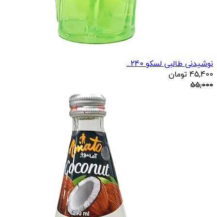
نوشیدنی طالبی لسکو 240...
45,400
تومان
55,000