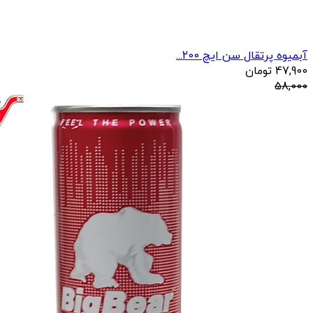
آبمیوه پرتقال سن ایچ 200...
47,900
تومان
58,000