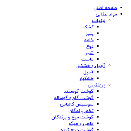
صفحه اصلی
مواد غذایی
لبنیات
کشک
پنیر
خامه
دوغ
شیر
ماست
آجیل و خشکبار
آجیل
خشکبار
پروتئینی
گوشت گوسفند
گوشت گاو و گوساله
سوسیس کالباس
تخم پرندگان
گوشت مرغ و پرندگان
ماهی و میگو
گوشت چرخ کرده