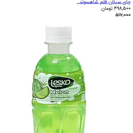
چای سیلان قلم شاهسوند...
498,500
تومان
517,000