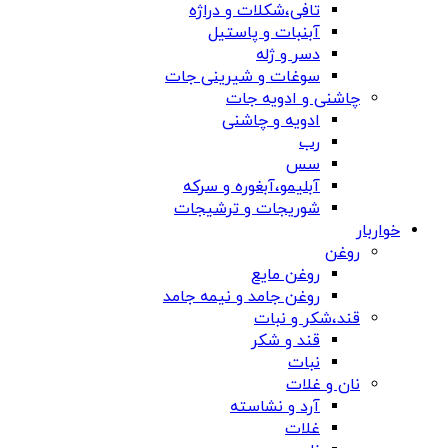
تافی،شکلات و دراژه
آبنبات و پاستیل
دسر و ژله
سوغات و شیرینی جات
چاشنی و ادویه جات
ادویه و چاشنی
رب
سس
آبلیمو،آبغوره و سرکه
شوریجات و ترشیجات
خواربار
روغن
روغن مایع
روغن جامد و نیمه جامد
قند،شکر و نبات
قند و شکر
نبات
نان و غلات
آرد و نشاسته
غلات