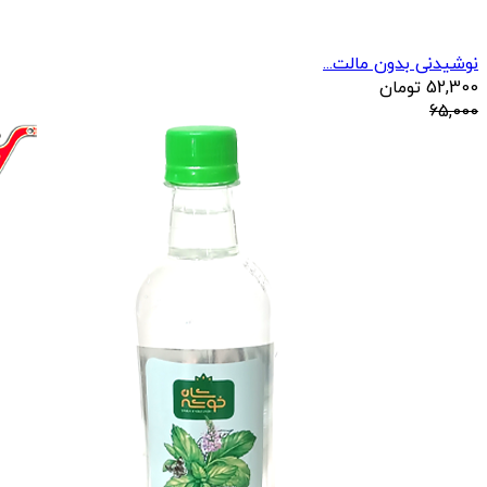
نوشیدنی بدون مالت...
52,300
تومان
65,000