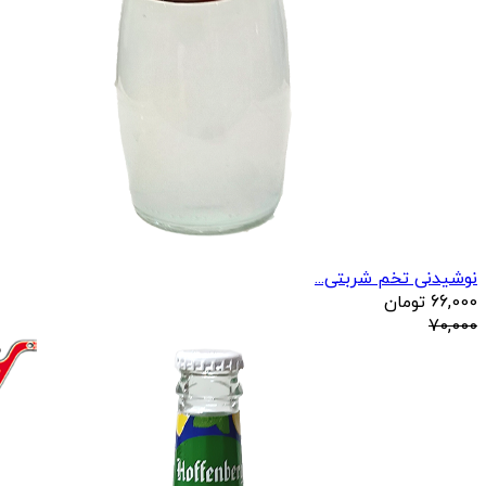
نوشیدنی تخم شربتی...
66,000
تومان
70,000