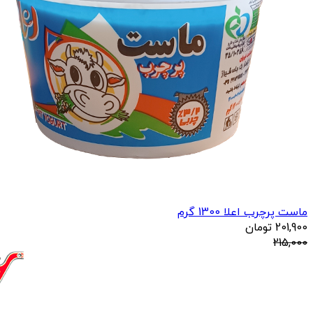
ماست پرچرب اعلا 1300 گرم
201,900
تومان
215,000