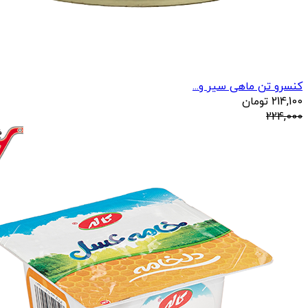
کنسرو تن ماهی سیر و...
214,100
تومان
224,000