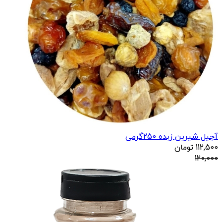
آجیل شیرین زبده 250گرمی
112,500
تومان
120,000