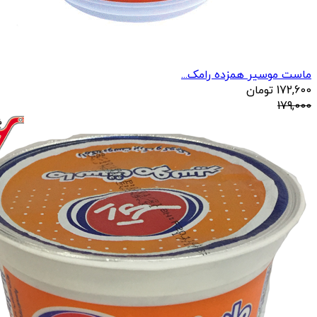
ماست موسیر همزده رامک...
172,600
تومان
179,000