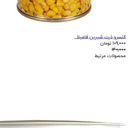
کنسرو ذرت شیرین فامیلا...
109,000
تومان
140,000
محصولات مرتبط