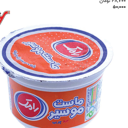
48,700
تومان
50,000