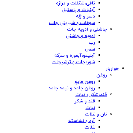
تافی،شکلات و دراژه
آبنبات و پاستیل
دسر و ژله
سوغات و شیرینی جات
چاشنی و ادویه جات
ادویه و چاشنی
رب
سس
آبلیمو،آبغوره و سرکه
شوریجات و ترشیجات
خواربار
روغن
روغن مایع
روغن جامد و نیمه جامد
قند،شکر و نبات
قند و شکر
نبات
نان و غلات
آرد و نشاسته
غلات