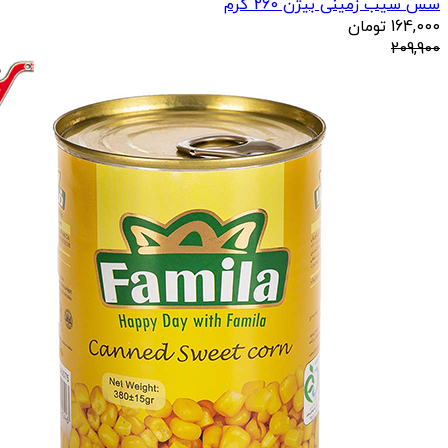
سس سیب زمینی بیژن 260 گرم
164,000
تومان
209,900