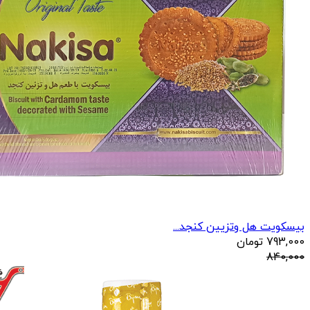
بیسکویت هل وتزیین کنجد...
793,000
تومان
840,000