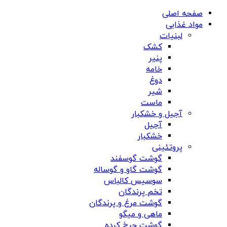
صفحه اصلی
مواد غذایی
لبنیات
کشک
پنیر
خامه
دوغ
شیر
ماست
آجیل و خشکبار
آجیل
خشکبار
پروتئینی
گوشت گوسفند
گوشت گاو و گوساله
سوسیس کالباس
تخم پرندگان
گوشت مرغ و پرندگان
ماهی و میگو
گوشت چرخ کرده