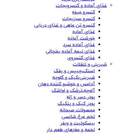
غذای آماده و کنسرویجات
کنسرو میوه
کنسرو سبزیجات
کنسرو تن ماهی و غذای دریایی
غذای آماده
خورشت آماده
غذای آماده سرد
غذای نیمه آماده یخچالی
غذای کنسروی
شیرینی و تنقلات
اسنک،چیپس و پفک
شیرینی،کیک و کلوچه
آدامس و خوشبو کننده دهان
آلوچه،ترشک و لواشک
پودر دسر و ژله
پودر کیک و پنکیک
محصولات صبحانه
تخم مرغ شانسی
بیسکوئیت و ویفر
تخمه و مغزهای طعم دار