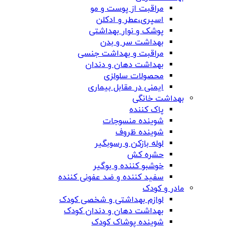
مراقبت از پوست و مو
اسپری،عطر و ادکلن
پوشک و نوار بهداشتی
بهداشت سر و بدن
مراقبت و بهداشت جنسی
بهداشت دهان و دندان
محصولات سلولزی
ایمنی در مقابل بیماری
بهداشت خانگی
پاک کننده
شوینده منسوجات
شوینده ظروف
لوله بازکن و رسوبگیر
حشره کش
خوشبو کننده و بوگیر
سفید کننده و ضد عفونی کننده
مادر و کودک
لوازم بهداشتی و شخصی کودک
بهداشت دهان و دندان کودک
شوینده پوشاک کودک