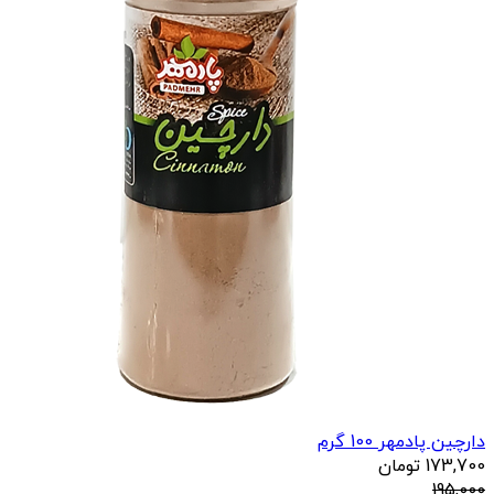
دارچین پادمهر 100 گرم
173,700
تومان
195,000