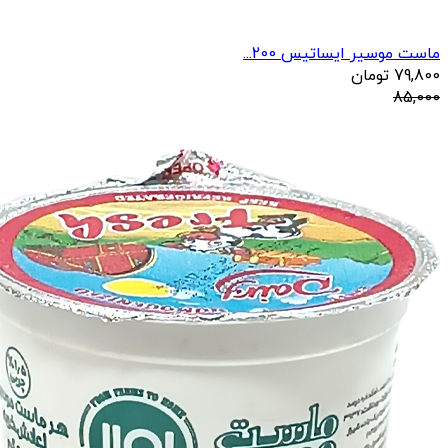
ماست موسیر ایساتیس 200...
79,800
تومان
85,000