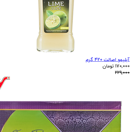
آبلیمو اصالت 420 گرم
170,000
تومان
229,000