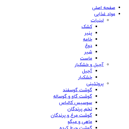
صفحه اصلی
مواد غذایی
لبنیات
کشک
پنیر
خامه
دوغ
شیر
ماست
آجیل و خشکبار
آجیل
خشکبار
پروتئینی
گوشت گوسفند
گوشت گاو و گوساله
سوسیس کالباس
تخم پرندگان
گوشت مرغ و پرندگان
ماهی و میگو
گوشت چرخ کرده