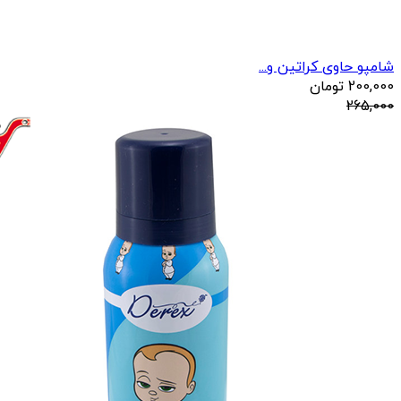
شامپو حاوی کراتین و...
200,000
تومان
265,000