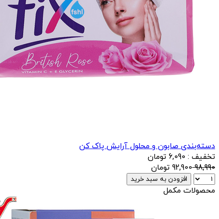
دسته‌بندی صابون و محلول آرایش پاک کن
تخفیف : 6,090 تومان
98,990
92,900
تومان
افزودن به سبد خرید
محصولات مکمل