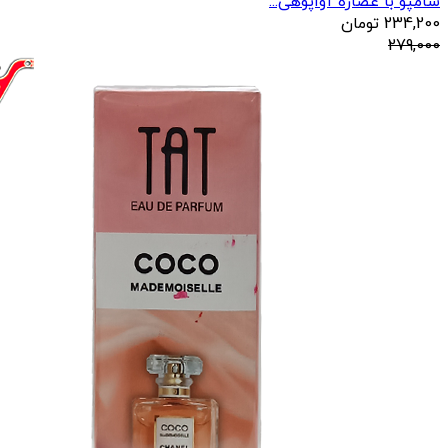
شامپو با عصاره آواپوهی...
234,200
تومان
279,000