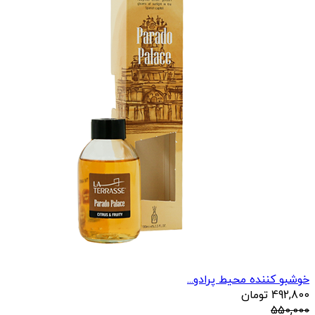
خوشبو کننده محیط پرادو...
492,800
تومان
550,000