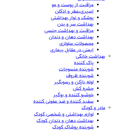
مراقبت از پوست و مو
اسپری،عطر و ادکلن
پوشک و نوار بهداشتی
بهداشت سر و بدن
مراقبت و بهداشت جنسی
بهداشت دهان و دندان
محصولات سلولزی
ایمنی در مقابل بیماری
بهداشت خانگی
پاک کننده
شوینده منسوجات
شوینده ظروف
لوله بازکن و رسوبگیر
حشره کش
خوشبو کننده و بوگیر
سفید کننده و ضد عفونی کننده
مادر و کودک
لوازم بهداشتی و شخصی کودک
بهداشت دهان و دندان کودک
شوینده پوشاک کودک