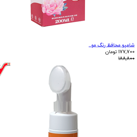
شامپو محافظ رنگ مو...
177,700
تومان
188,800