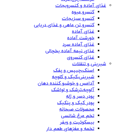
غذای آماده و کنسرویجات
کنسرو میوه
کنسرو سبزیجات
کنسرو تن ماهی و غذای دریایی
غذای آماده
خورشت آماده
غذای آماده سرد
غذای نیمه آماده یخچالی
غذای کنسروی
شیرینی و تنقلات
اسنک،چیپس و پفک
شیرینی،کیک و کلوچه
آدامس و خوشبو کننده دهان
آلوچه،ترشک و لواشک
پودر دسر و ژله
پودر کیک و پنکیک
محصولات صبحانه
تخم مرغ شانسی
بیسکوئیت و ویفر
تخمه و مغزهای طعم دار