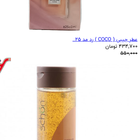
عطر جیبی ( COCO ) رد مد 25...
434,700
تومان
550,000