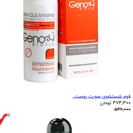
فوم شستشوی صورت پوست...
474,300
تومان
546,000