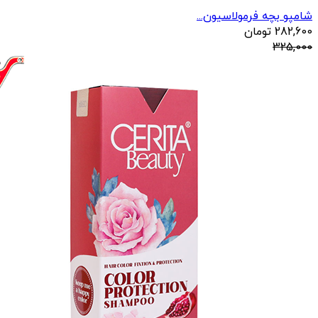
شامپو بچه فرمولاسیون...
282,600
تومان
325,000