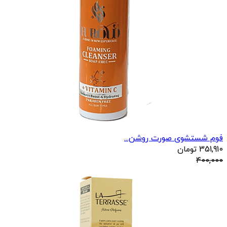
فوم شستشوی صورت روشن...
351,910
تومان
400,000