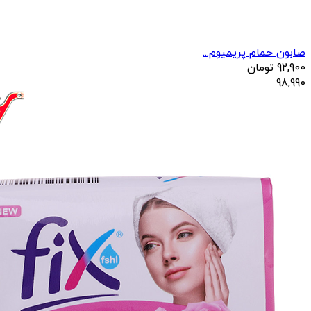
صابون حمام پریمیوم...
92,900
تومان
98,990