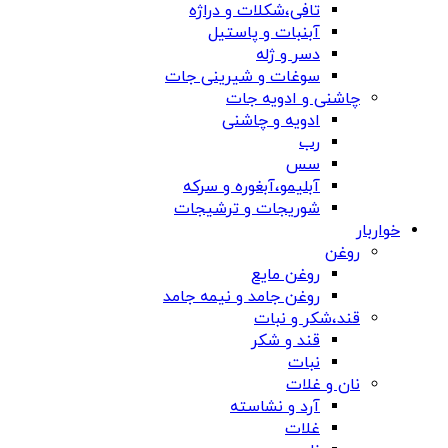
تافی،شکلات و دراژه
آبنبات و پاستیل
دسر و ژله
سوغات و شیرینی جات
چاشنی و ادویه جات
ادویه و چاشنی
رب
سس
آبلیمو،آبغوره و سرکه
شوریجات و ترشیجات
خواربار
روغن
روغن مایع
روغن جامد و نیمه جامد
قند،شکر و نبات
قند و شکر
نبات
نان و غلات
آرد و نشاسته
غلات