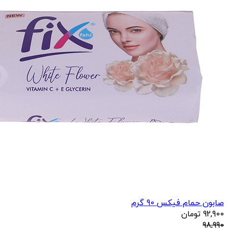
صابون حمام فیکس 90 گرم
92,900
تومان
98,990