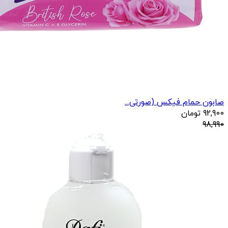
صابون حمام فیکس (صورتی...
92,900
تومان
98,990