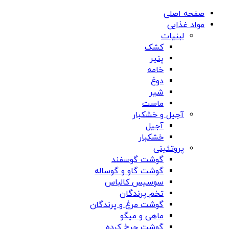
صفحه اصلی
مواد غذایی
لبنیات
کشک
پنیر
خامه
دوغ
شیر
ماست
آجیل و خشکبار
آجیل
خشکبار
پروتئینی
گوشت گوسفند
گوشت گاو و گوساله
سوسیس کالباس
تخم پرندگان
گوشت مرغ و پرندگان
ماهی و میگو
گوشت چرخ کرده