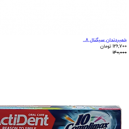
خمیردندان سیگنال 8...
126,700
تومان
140,000