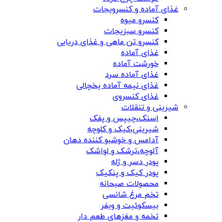
غذای آماده و کنسرویجات
کنسرو میوه
کنسرو سبزیجات
کنسرو تن ماهی و غذای دریایی
غذای آماده
خورشت آماده
غذای آماده سرد
غذای نیمه آماده یخچالی
غذای کنسروی
شیرینی و تنقلات
اسنک،چیپس و پفک
شیرینی،کیک و کلوچه
آدامس و خوشبو کننده دهان
آلوچه،ترشک و لواشک
پودر دسر و ژله
پودر کیک و پنکیک
محصولات صبحانه
تخم مرغ شانسی
بیسکوئیت و ویفر
تخمه و مغزهای طعم دار