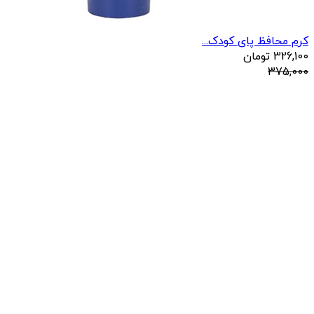
کرم محافظ پای کودک...
326,100
تومان
375,000