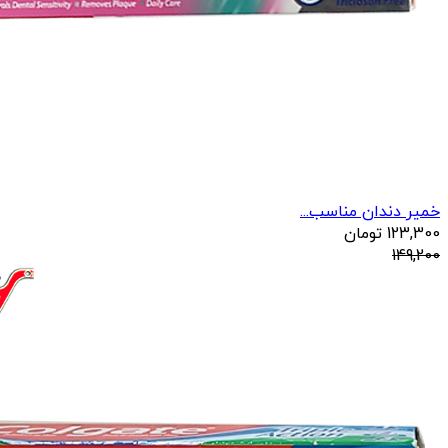
خمیر دندان مناسب...
123,300
تومان
149,200