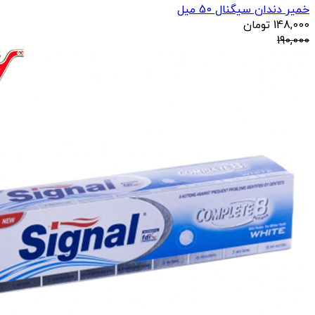
خمیر دندان سیگنال 50 میل
148,000
تومان
190,000