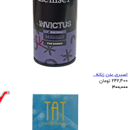
اسپری بدن زنانه...
242,400
تومان
300,000