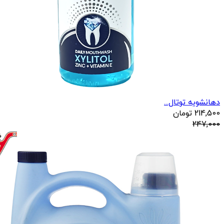
دهانشویه توتال...
214,500
تومان
247,000