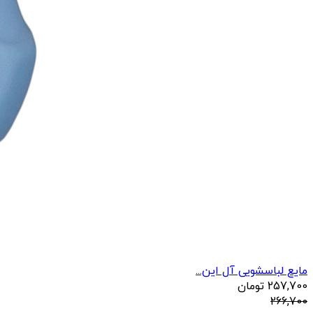
مایع لباسشویی آل این...
257,700
تومان
266,700