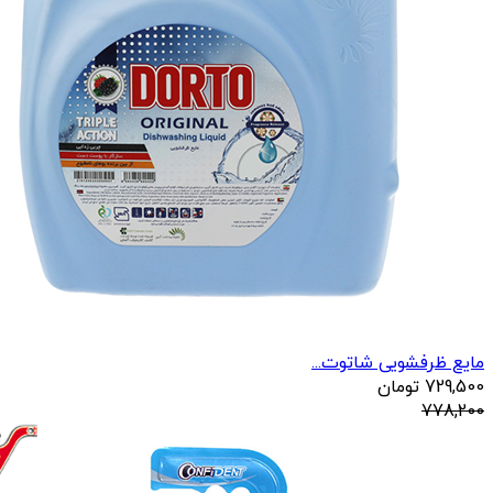
مایع ظرفشویی شاتوت...
729,500
تومان
778,200