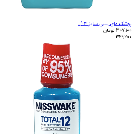
پوشک مای بیبی سایز 4 (...
307,100
تومان
329,200