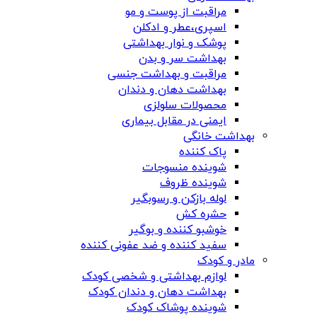
مراقبت از پوست و مو
اسپری،عطر و ادکلن
پوشک و نوار بهداشتی
بهداشت سر و بدن
مراقبت و بهداشت جنسی
بهداشت دهان و دندان
محصولات سلولزی
ایمنی در مقابل بیماری
بهداشت خانگی
پاک کننده
شوینده منسوجات
شوینده ظروف
لوله بازکن و رسوبگیر
حشره کش
خوشبو کننده و بوگیر
سفید کننده و ضد عفونی کننده
مادر و کودک
لوازم بهداشتی و شخصی کودک
بهداشت دهان و دندان کودک
شوینده پوشاک کودک