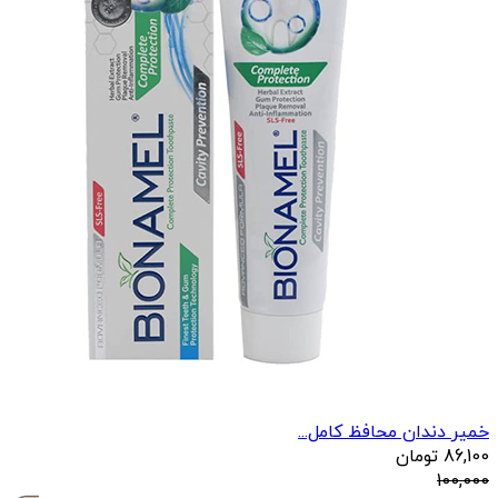
خمیر دندان محافظ کامل...
86,100
تومان
100,000