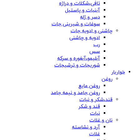
تافی،شکلات و دراژه
آبنبات و پاستیل
دسر و ژله
سوغات و شیرینی جات
چاشنی و ادویه جات
ادویه و چاشنی
رب
سس
آبلیمو،آبغوره و سرکه
شوریجات و ترشیجات
خواربار
روغن
روغن مایع
روغن جامد و نیمه جامد
قند،شکر و نبات
قند و شکر
نبات
نان و غلات
آرد و نشاسته
غلات