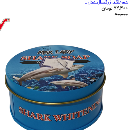
مسواک بزرگسال مدل...
64,400
تومان
70,000