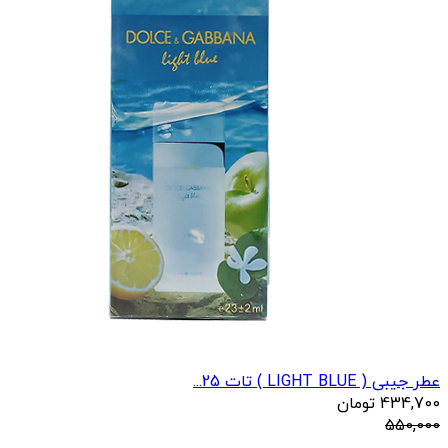
عطر جیبی ( LIGHT BLUE ) تات 25...
434,700
تومان
550,000