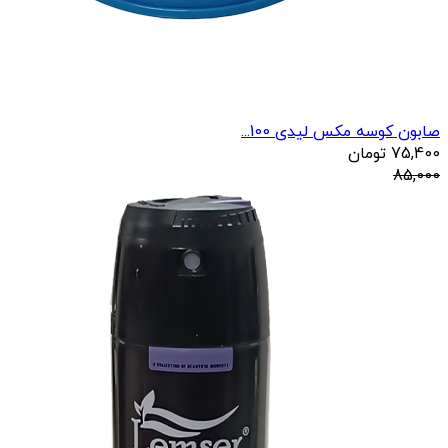
صابون کوسه مکس لیدی 100...
75,400
تومان
85,000