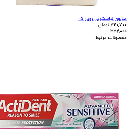
صابون لباسشویی روبی 5...
320,700
تومان
332,000
محصولات مرتبط