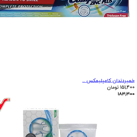
خمیردندان کامپلیمکس ...
151,400
تومان
183,300