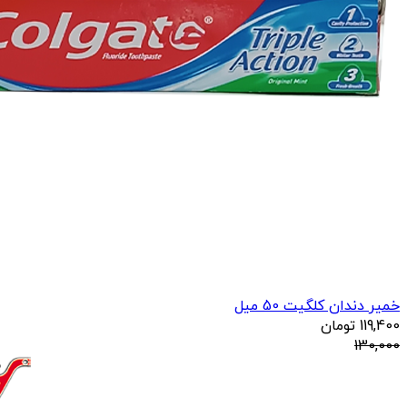
خمیر دندان کلگیت 50 میل
119,400
تومان
130,000