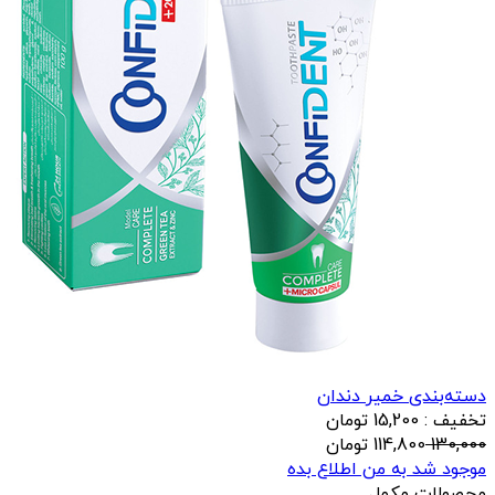
دسته‌بندی خمیر دندان
تخفیف : 15,200 تومان
130,000
114,800
تومان
موجود شد به من اطلاع بده
محصولات مکمل