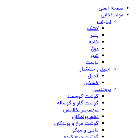
صفحه اصلی
مواد غذایی
لبنیات
کشک
پنیر
خامه
دوغ
شیر
ماست
آجیل و خشکبار
آجیل
خشکبار
پروتئینی
گوشت گوسفند
گوشت گاو و گوساله
سوسیس کالباس
تخم پرندگان
گوشت مرغ و پرندگان
ماهی و میگو
گوشت چرخ کرده