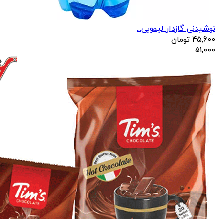
نوشیدنی گازدار لیمویی...
45,600
تومان
51,000