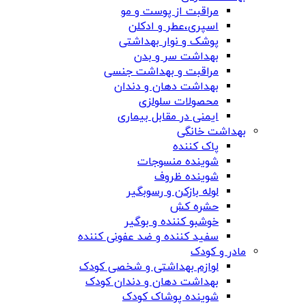
مراقبت از پوست و مو
اسپری،عطر و ادکلن
پوشک و نوار بهداشتی
بهداشت سر و بدن
مراقبت و بهداشت جنسی
بهداشت دهان و دندان
محصولات سلولزی
ایمنی در مقابل بیماری
بهداشت خانگی
پاک کننده
شوینده منسوجات
شوینده ظروف
لوله بازکن و رسوبگیر
حشره کش
خوشبو کننده و بوگیر
سفید کننده و ضد عفونی کننده
مادر و کودک
لوازم بهداشتی و شخصی کودک
بهداشت دهان و دندان کودک
شوینده پوشاک کودک