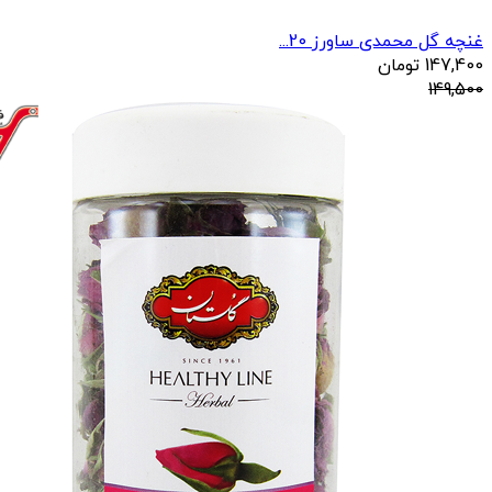
غنچه گل محمدی ساورز 20...
147,400
تومان
149,500