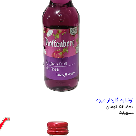
نوشابه گازدار میوه...
54,800
تومان
68,500