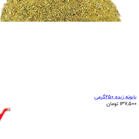
بابونه زبده 250گرمی
137,500
تومان