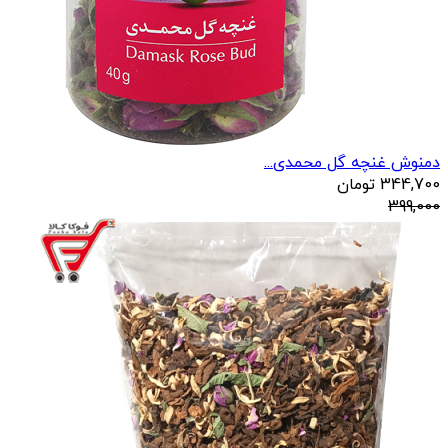
دمنوش غنچه گل محمدی...
344,700
تومان
399,000