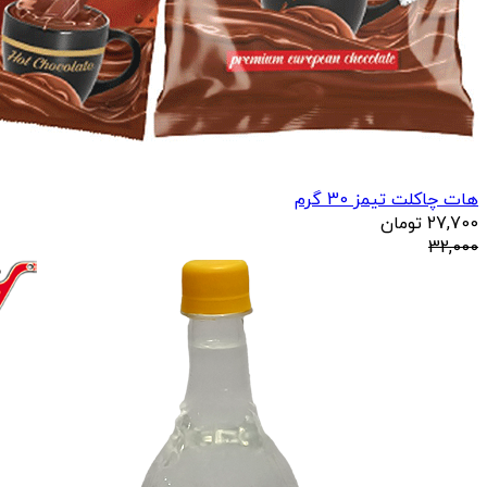
هات چاکلت تیمز 30 گرم
27,700
تومان
32,000