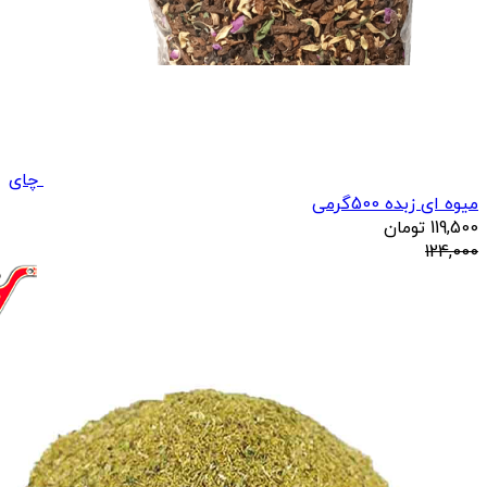
چای
میوه ای زبده 500گرمی
119,500
تومان
124,000