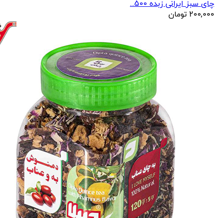
چای سبز ایرانی زبده 500...
200,000
تومان