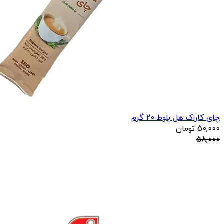
چای کاراک هل بلوط 20 گرم
50,000
تومان
58,000