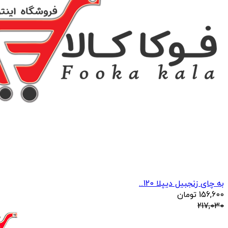
به چای زنجبیل دیپلا 120...
156,600
تومان
217,030