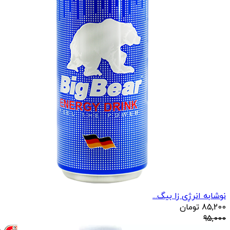
نوشابه انرژِی زا بیگ...
85,200
تومان
95,000