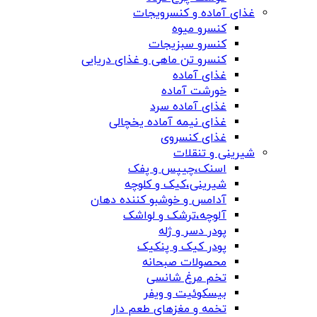
غذای آماده و کنسرویجات
کنسرو میوه
کنسرو سبزیجات
کنسرو تن ماهی و غذای دریایی
غذای آماده
خورشت آماده
غذای آماده سرد
غذای نیمه آماده یخچالی
غذای کنسروی
شیرینی و تنقلات
اسنک،چیپس و پفک
شیرینی،کیک و کلوچه
آدامس و خوشبو کننده دهان
آلوچه،ترشک و لواشک
پودر دسر و ژله
پودر کیک و پنکیک
محصولات صبحانه
تخم مرغ شانسی
بیسکوئیت و ویفر
تخمه و مغزهای طعم دار