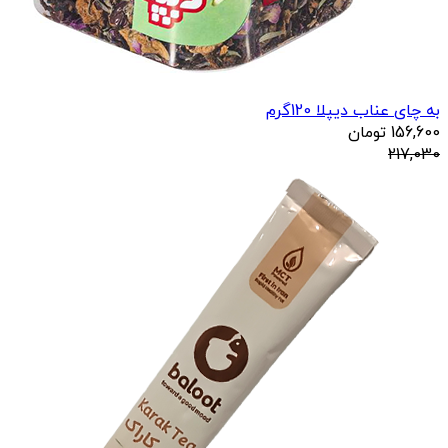
به چای عناب دیپلا 120گرم
156,600
تومان
217,030