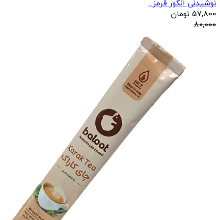
نوشیدنی انگور قرمز...
57,800
تومان
80,000