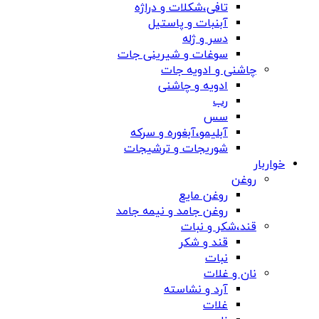
تافی،شکلات و دراژه
آبنبات و پاستیل
دسر و ژله
سوغات و شیرینی جات
چاشنی و ادویه جات
ادویه و چاشنی
رب
سس
آبلیمو،آبغوره و سرکه
شوریجات و ترشیجات
خواربار
روغن
روغن مایع
روغن جامد و نیمه جامد
قند،شکر و نبات
قند و شکر
نبات
نان و غلات
آرد و نشاسته
غلات