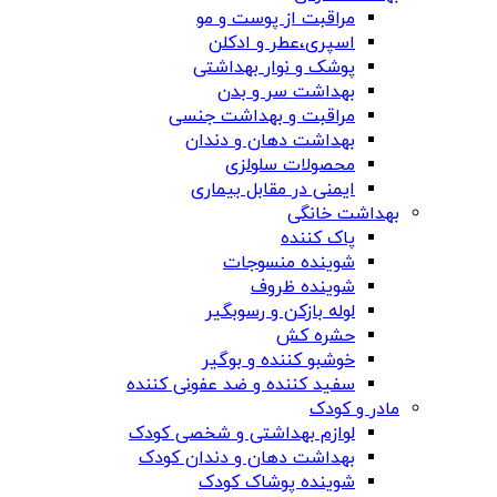
مراقبت از پوست و مو
اسپری،عطر و ادکلن
پوشک و نوار بهداشتی
بهداشت سر و بدن
مراقبت و بهداشت جنسی
بهداشت دهان و دندان
محصولات سلولزی
ایمنی در مقابل بیماری
بهداشت خانگی
پاک کننده
شوینده منسوجات
شوینده ظروف
لوله بازکن و رسوبگیر
حشره کش
خوشبو کننده و بوگیر
سفید کننده و ضد عفونی کننده
مادر و کودک
لوازم بهداشتی و شخصی کودک
بهداشت دهان و دندان کودک
شوینده پوشاک کودک