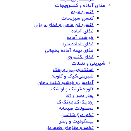
غذای آماده و کنسرویجات
کنسرو میوه
کنسرو سبزیجات
کنسرو تن ماهی و غذای دریایی
غذای آماده
خورشت آماده
غذای آماده سرد
غذای نیمه آماده یخچالی
غذای کنسروی
شیرینی و تنقلات
اسنک،چیپس و پفک
شیرینی،کیک و کلوچه
آدامس و خوشبو کننده دهان
آلوچه،ترشک و لواشک
پودر دسر و ژله
پودر کیک و پنکیک
محصولات صبحانه
تخم مرغ شانسی
بیسکوئیت و ویفر
تخمه و مغزهای طعم دار