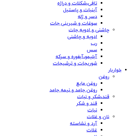
تافی،شکلات و دراژه
آبنبات و پاستیل
دسر و ژله
سوغات و شیرینی جات
چاشنی و ادویه جات
ادویه و چاشنی
رب
سس
آبلیمو،آبغوره و سرکه
شوریجات و ترشیجات
خواربار
روغن
روغن مایع
روغن جامد و نیمه جامد
قند،شکر و نبات
قند و شکر
نبات
نان و غلات
آرد و نشاسته
غلات