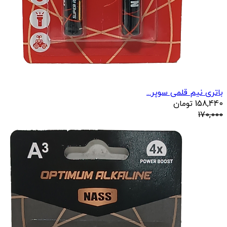
باتری نیم قلمی سوپر...
158,440
تومان
170,000