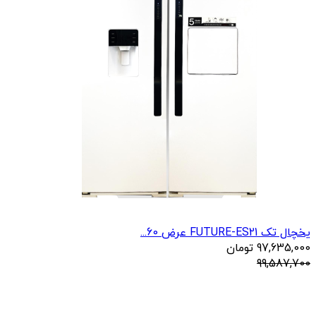
یخچال تک FUTURE-ES21 عرض 60...
97,635,000
تومان
99,587,700