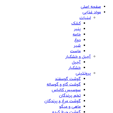
صفحه اصلی
مواد غذایی
لبنیات
کشک
پنیر
خامه
دوغ
شیر
ماست
آجیل و خشکبار
آجیل
خشکبار
پروتئینی
گوشت گوسفند
گوشت گاو و گوساله
سوسیس کالباس
تخم پرندگان
گوشت مرغ و پرندگان
ماهی و میگو
گوشت چرخ کرده