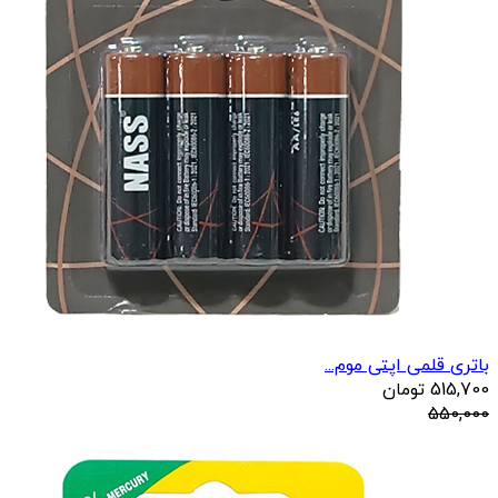
باتری قلمی اپتی موم...
515,700
تومان
550,000