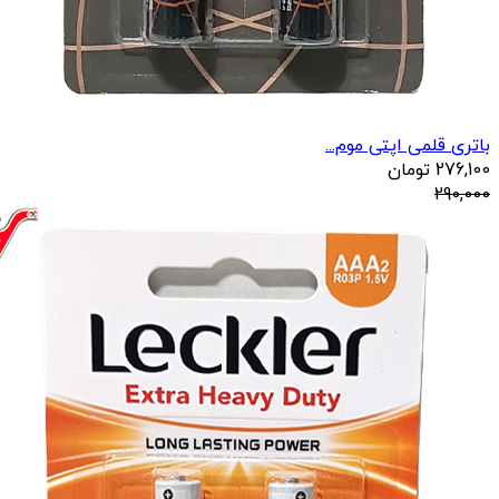
باتری قلمی اپتی موم...
276,100
تومان
290,000