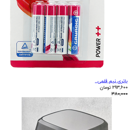
باتری نیم قلمی...
293,600
تومان
380,000