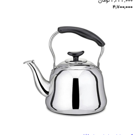
4,434,000
تومان
4,700,000