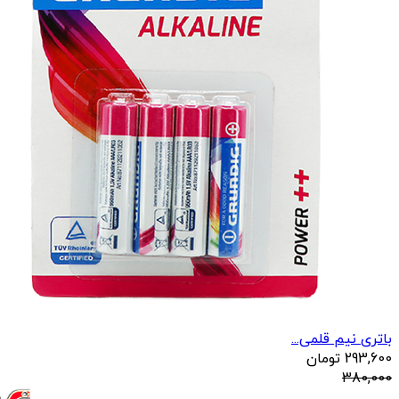
باتری نیم قلمی...
293,600
تومان
380,000