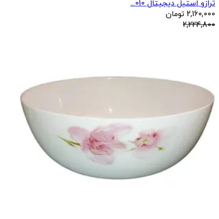
ترازو استیل دیجیتال 010...
2,160,000
تومان
2,224,800