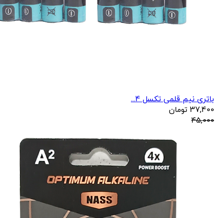
باتری نیم قلمی تکسل 4...
37,400
تومان
45,000