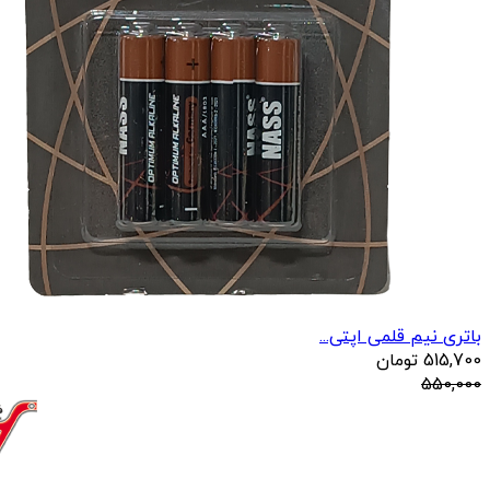
باتری نیم قلمی اپتی...
515,700
تومان
550,000