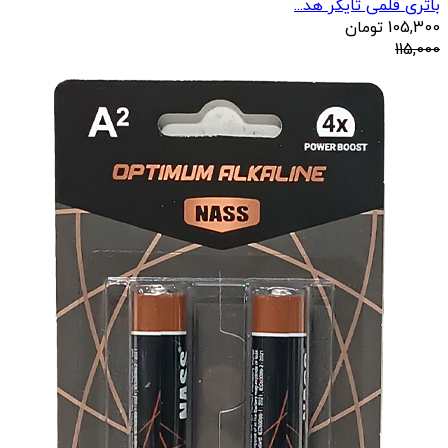
باتری قلمی تایگر هد...
105,300
تومان
115,000