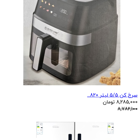
سرخ کن 5/5 لیتر 820...
8,285,000
تومان
8,782,100