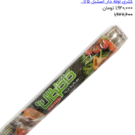
کتری لوله دار استیل 1/5...
1,920,000
تومان
1,977,600