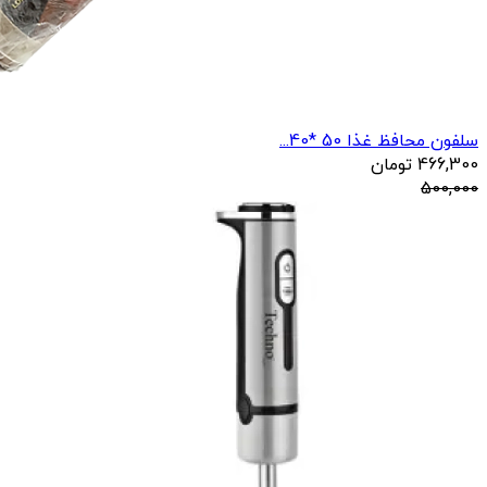
سلفون محافظ غذا 50 *40...
466,300
تومان
500,000