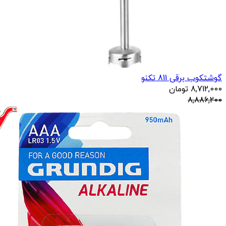
گوشتکوب برقی 811 تکنو
8,712,000
تومان
8,886,200