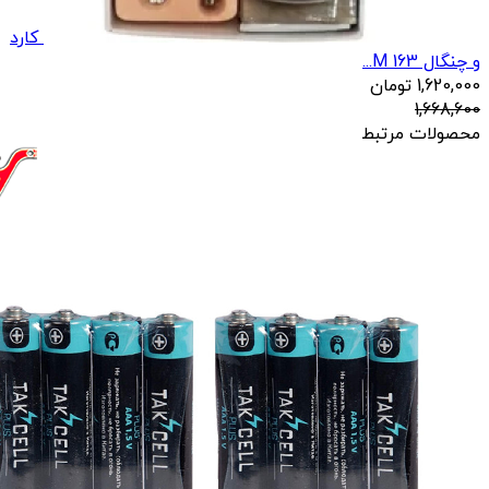
کارد
و چنگال 163 M...
1,620,000
تومان
1,668,600
محصولات مرتبط