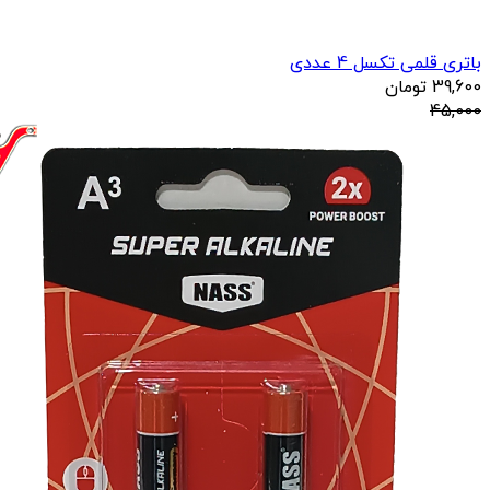
باتری قلمی تکسل 4 عددی
39,600
تومان
45,000