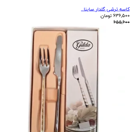
کاسه ترشی گلدار ساینا...
636,500
تومان
655,600