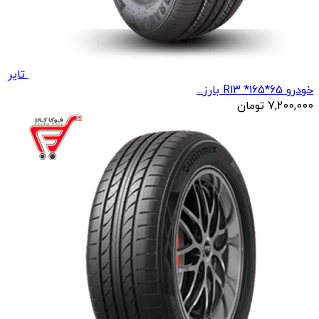
تایر
خودرو R13 *165*65 بارز...
7,200,000
تومان