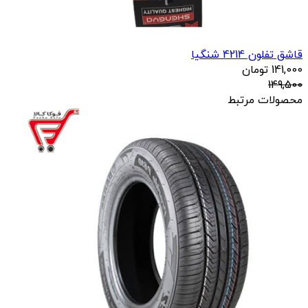
قاشق تفلون 4214 شنگیا
141,000
تومان
149,500
محصولات مرتبط