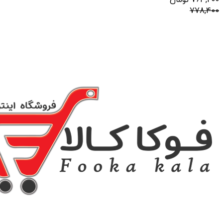
763,200
تومان
778,400