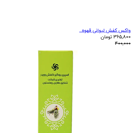
واکس کفش لیوانی قهوه...
365,800
تومان
400,000