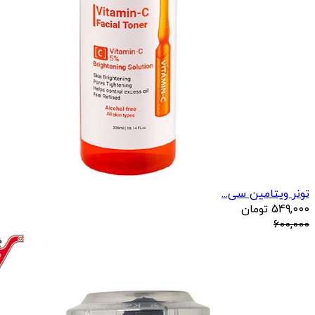
تونر ویتامین سی...
549,000
تومان
600,000