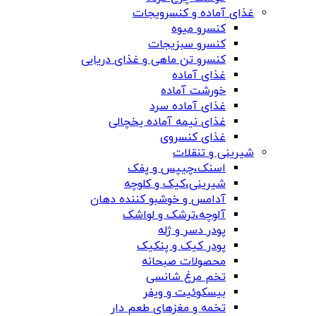
غذای آماده و کنسرویجات
کنسرو میوه
کنسرو سبزیجات
کنسرو تن ماهی و غذای دریایی
غذای آماده
خورشت آماده
غذای آماده سرد
غذای نیمه آماده یخچالی
غذای کنسروی
شیرینی و تنقلات
اسنک،چیپس و پفک
شیرینی،کیک و کلوچه
آدامس و خوشبو کننده دهان
آلوچه،ترشک و لواشک
پودر دسر و ژله
پودر کیک و پنکیک
محصولات صبحانه
تخم مرغ شانسی
بیسکوئیت و ویفر
تخمه و مغزهای طعم دار