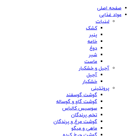
صفحه اصلی
مواد غذایی
لبنیات
کشک
پنیر
خامه
دوغ
شیر
ماست
آجیل و خشکبار
آجیل
خشکبار
پروتئینی
گوشت گوسفند
گوشت گاو و گوساله
سوسیس کالباس
تخم پرندگان
گوشت مرغ و پرندگان
ماهی و میگو
گوشت چرخ کرده