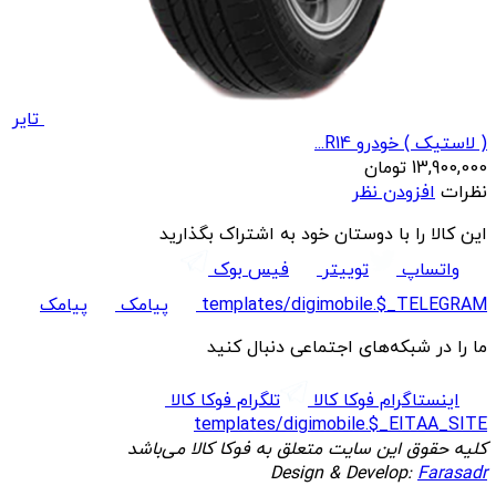
تایر
( لاستیک ) خودرو R14...
13,900,000
تومان
نظرات
افزودن نظر
این کالا را با دوستان خود به اشتراک بگذارید
واتساپ
توییتر
فیس بوک
templates/digimobile.$_TELEGRAM
پیامک
پیامک
ما را در شبکه‌های اجتماعی دنبال کنید
اینستاگرام فوکا کالا
تلگرام فوکا کالا
templates/digimobile.$_EITAA_SITE
کلیه حقوق این سایت متعلق به فوکا کالا می‌باشد
Design & Develop:
Farasadr