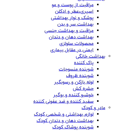
مراقبت از پوست و مو
اسپری،عطر و ادکلن
پوشک و نوار بهداشتی
بهداشت سر و بدن
مراقبت و بهداشت جنسی
بهداشت دهان و دندان
محصولات سلولزی
ایمنی در مقابل بیماری
بهداشت خانگی
پاک کننده
شوینده منسوجات
شوینده ظروف
لوله بازکن و رسوبگیر
حشره کش
خوشبو کننده و بوگیر
سفید کننده و ضد عفونی کننده
مادر و کودک
لوازم بهداشتی و شخصی کودک
بهداشت دهان و دندان کودک
شوینده پوشاک کودک