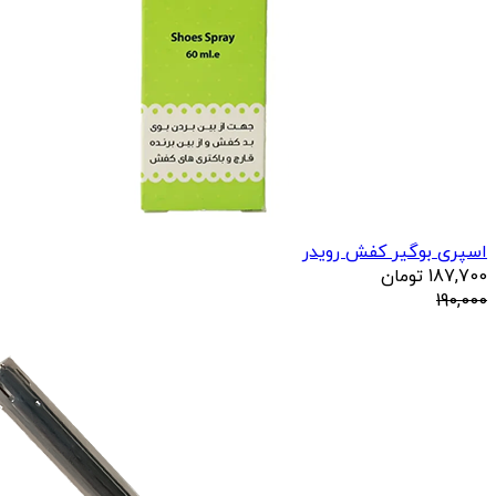
اسپری بوگیر کفش رویدر
187,700
تومان
190,000