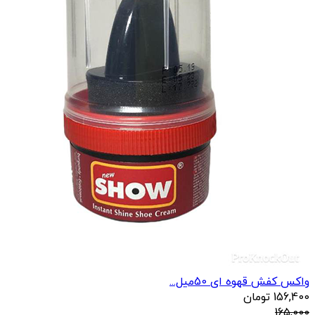
واکس کفش قهوه ای 50میل...
156,400
تومان
165,000