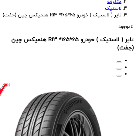
متفرقه
لاستیک
تایر ( لاستیک ) خودرو R13 *165*65 هنمیکس چین (جفت)
ناموجود
تایر ( لاستیک ) خودرو R13 *165*65 هنمیکس چین
(جفت)