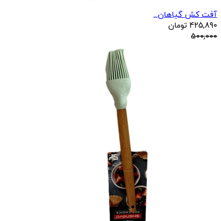
آفت کش گیاهان...
425,890
تومان
500,000