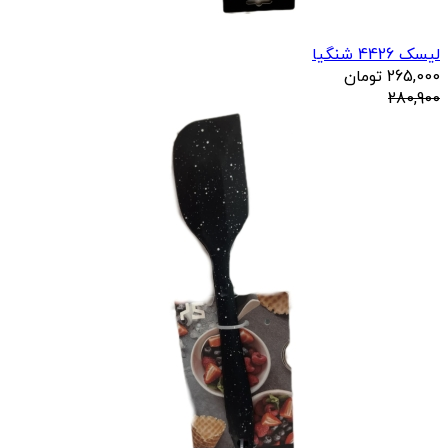
لیسک 4426 شنگیا
265,000
تومان
280,900