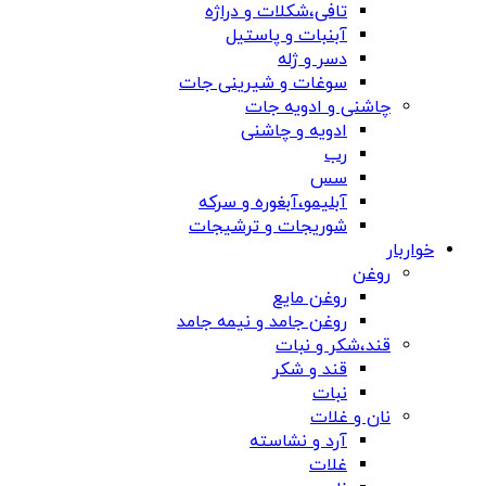
تافی،شکلات و دراژه
آبنبات و پاستیل
دسر و ژله
سوغات و شیرینی جات
چاشنی و ادویه جات
ادویه و چاشنی
رب
سس
آبلیمو،آبغوره و سرکه
شوریجات و ترشیجات
خواربار
روغن
روغن مایع
روغن جامد و نیمه جامد
قند،شکر و نبات
قند و شکر
نبات
نان و غلات
آرد و نشاسته
غلات