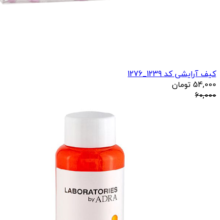
کیف آرایشی کد 1239_1276
54,000
تومان
60,000