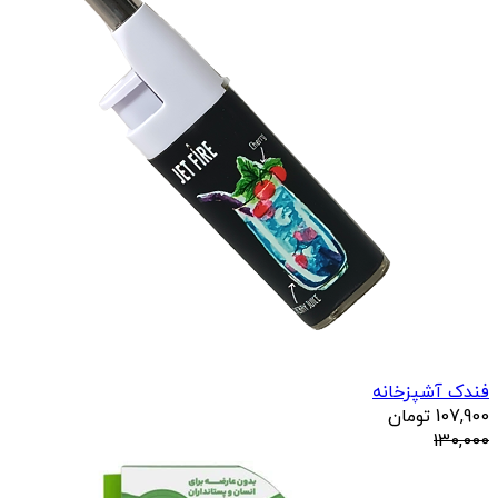
فندک آشپزخانه
107,900
تومان
130,000