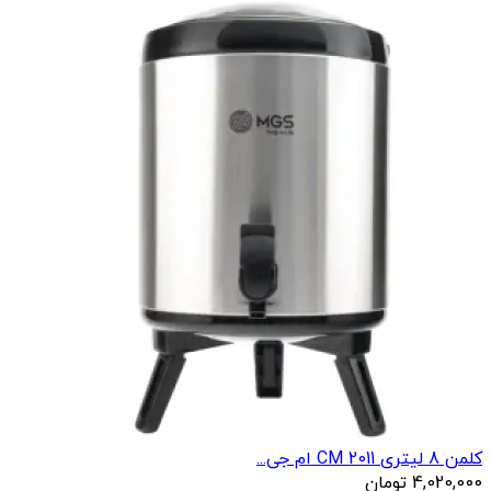
کلمن 8 لیتری 2011 CM ام جی...
4,020,000
تومان