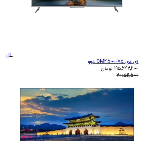
ال
ای دی DM4500-75 دوو
195,642,200
تومان
201,511,500