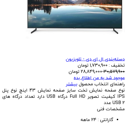
دسته‌بندی ال ای دی - تلویزیون
تخفیف : 1,730,900 تومان
30,579,900
28,849,000
تومان
موجود شد به من اطلاع بده
راهنمای انتخاب محصول
بیشتر
نوع صفحه نمایش تخت سایز صفحه نمایش 43 اینچ نوع پنل
IPS کیفیت تصویر Full HD درگاه USB دارد تعداد درگاه‌ های
USB 2 عدد
مشخصات فنی
گارانتی :
24 ماهه