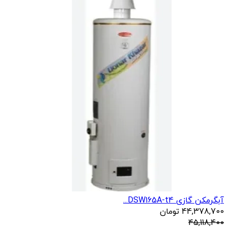
آبگرمکن گازی DSW165A-t4...
44,378,700
تومان
45,118,400