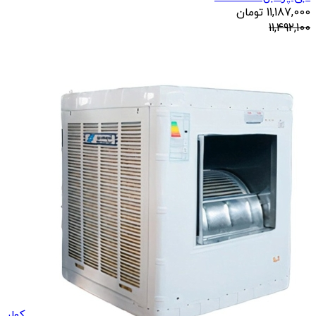
11,187,000
تومان
11,492,100
کولر