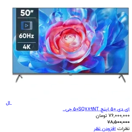
ال
ای دی 50 اینچ 50SQ789NT جی...
76,000,000
تومان
78,500,000
نظرات
افزودن نظر