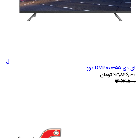
ال
ای دی DM4000-55 دوو
93,846,100
تومان
96,661,500