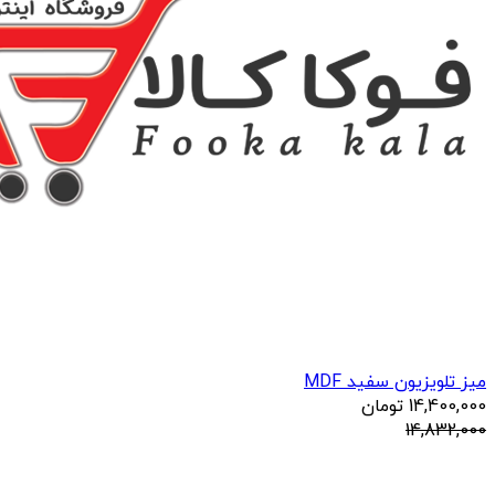
میز تلویزیون سفید MDF
14,400,000
تومان
14,832,000