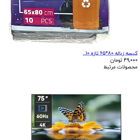
کیسه زباله 80*65 تازه 10...
49,000
تومان
محصولات مرتبط