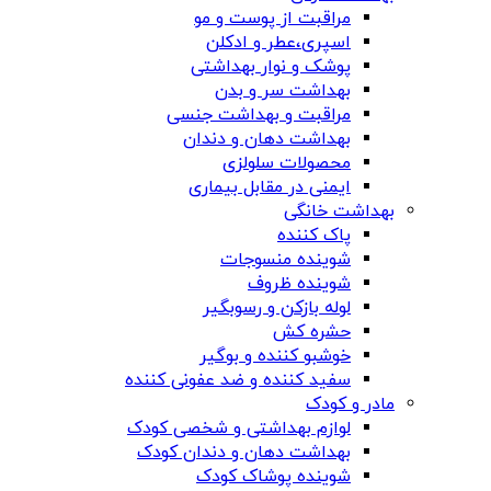
مراقبت از پوست و مو
اسپری،عطر و ادکلن
پوشک و نوار بهداشتی
بهداشت سر و بدن
مراقبت و بهداشت جنسی
بهداشت دهان و دندان
محصولات سلولزی
ایمنی در مقابل بیماری
بهداشت خانگی
پاک کننده
شوینده منسوجات
شوینده ظروف
لوله بازکن و رسوبگیر
حشره کش
خوشبو کننده و بوگیر
سفید کننده و ضد عفونی کننده
مادر و کودک
لوازم بهداشتی و شخصی کودک
بهداشت دهان و دندان کودک
شوینده پوشاک کودک