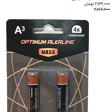
2,124,000
تومان
2,187,700