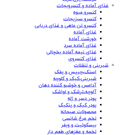
غذای آماده و کنسرویجات
کنسرو میوه
کنسرو سبزیجات
کنسرو تن ماهی و غذای دریایی
غذای آماده
خورشت آماده
غذای آماده سرد
غذای نیمه آماده یخچالی
غذای کنسروی
شیرینی و تنقلات
اسنک،چیپس و پفک
شیرینی،کیک و کلوچه
آدامس و خوشبو کننده دهان
آلوچه،ترشک و لواشک
پودر دسر و ژله
پودر کیک و پنکیک
محصولات صبحانه
تخم مرغ شانسی
بیسکوئیت و ویفر
تخمه و مغزهای طعم دار