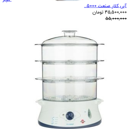
آبی کلار صنعت 5000...
45,500,000
تومان
55,000,000