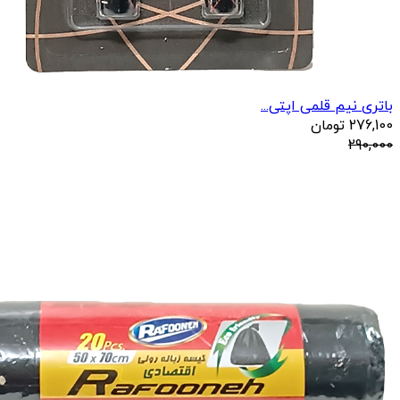
باتری نیم قلمی اپتی...
276,100
تومان
290,000