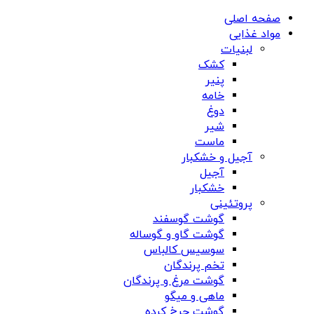
صفحه اصلی
مواد غذایی
لبنیات
کشک
پنیر
خامه
دوغ
شیر
ماست
آجیل و خشکبار
آجیل
خشکبار
پروتئینی
گوشت گوسفند
گوشت گاو و گوساله
سوسیس کالباس
تخم پرندگان
گوشت مرغ و پرندگان
ماهی و میگو
گوشت چرخ کرده