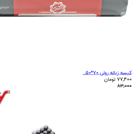
کیسه زباله رولی 70*50...
77,400
تومان
83,000