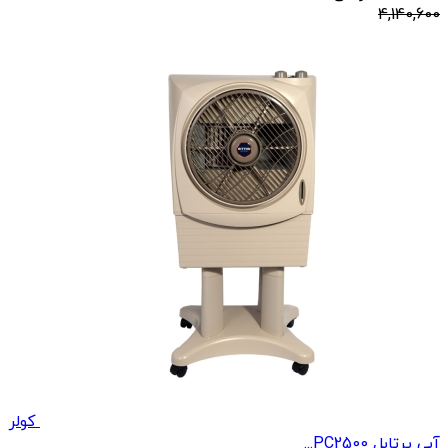
4,140,600
کولر
آبی پرتابل PC2500...