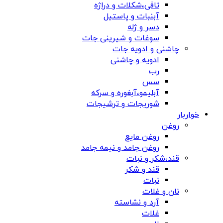
تافی،شکلات و دراژه
آبنبات و پاستیل
دسر و ژله
سوغات و شیرینی جات
چاشنی و ادویه جات
ادویه و چاشنی
رب
سس
آبلیمو،آبغوره و سرکه
شوریجات و ترشیجات
خواربار
روغن
روغن مایع
روغن جامد و نیمه جامد
قند،شکر و نبات
قند و شکر
نبات
نان و غلات
آرد و نشاسته
غلات