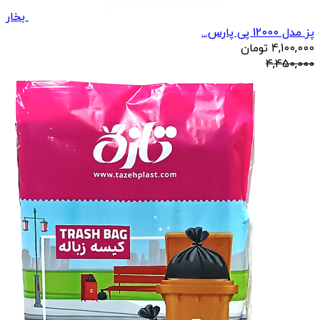
بخار
پز مدل 12000 پی پارس...
4,100,000
تومان
4,450,000