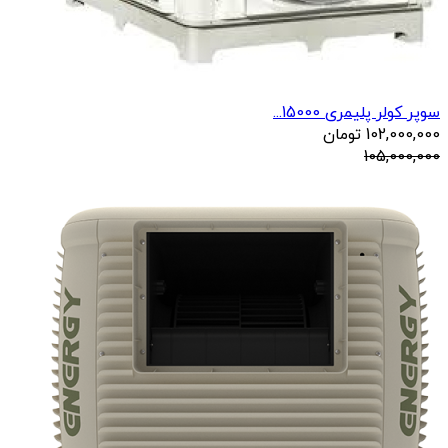
سوپر کولر پلیمری 15000...
102,000,000
تومان
105,000,000