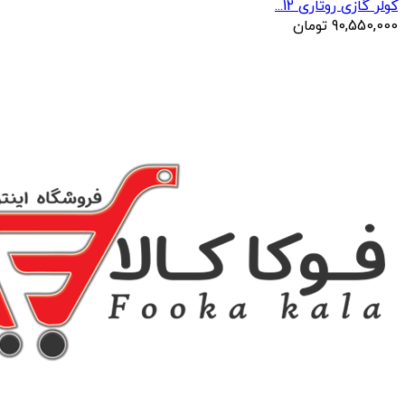
کولر گازی روتاری 12...
90,550,000
تومان