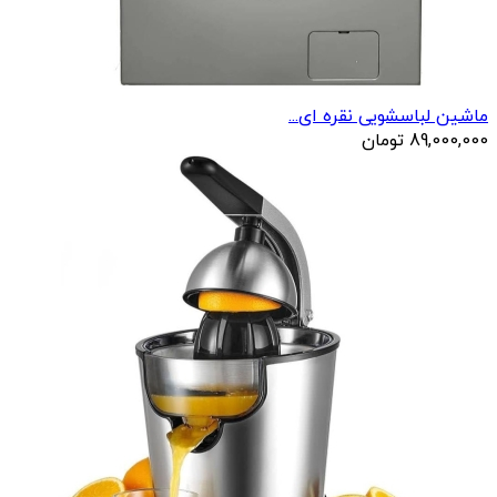
ماشین لباسشویی نقره ای...
89,000,000
تومان