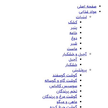
صفحه اصلی
مواد غذایی
لبنیات
کشک
پنیر
خامه
دوغ
شیر
ماست
آجیل و خشکبار
آجیل
خشکبار
پروتئینی
گوشت گوسفند
گوشت گاو و گوساله
سوسیس کالباس
تخم پرندگان
گوشت مرغ و پرندگان
ماهی و میگو
گوشت چرخ کرده