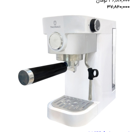
36,180,000
تومان
37,820,000