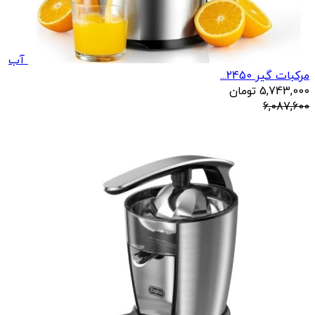
آب
مرکبات گیر 2450...
5,743,000
تومان
6,087,600