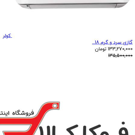
کولر
گازی سرد و گرم 18...
133,270,000
تومان
135,500,000