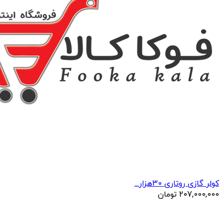
کولر گازی روتاری 30هزار...
207,000,000
تومان