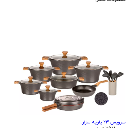
سرویس 23 پارچه سزار...