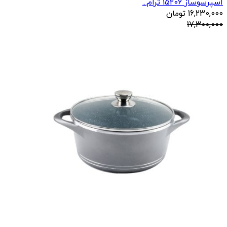
اسپرسوساز 15206 ترام...
16,230,000
تومان
17,300,000