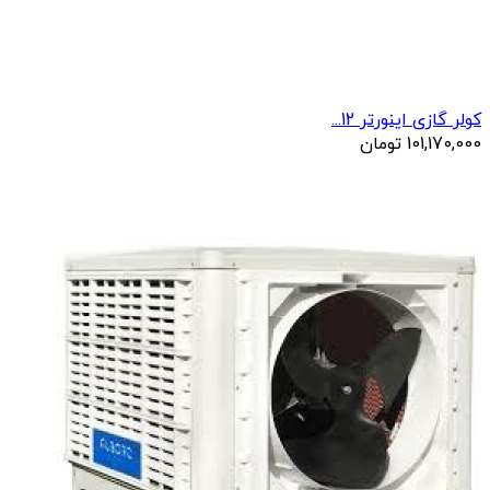
کولر گازی اینورتر 12...
101,170,000
تومان