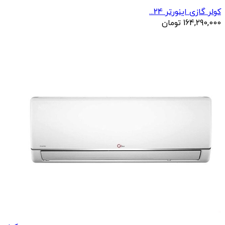
کولر گازی اینورتر 24...
164,290,000
تومان