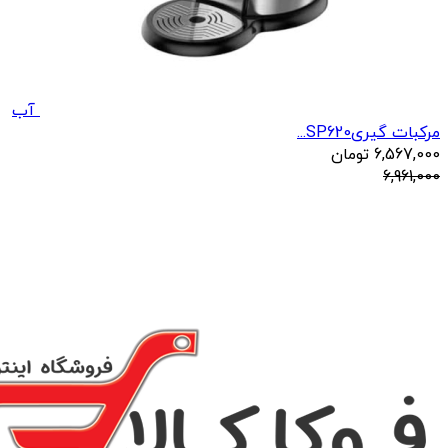
آب
مرکبات گیریSP620...
6,567,000
تومان
6,961,000