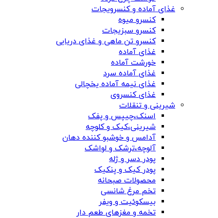
غذای آماده و کنسرویجات
کنسرو میوه
کنسرو سبزیجات
کنسرو تن ماهی و غذای دریایی
غذای آماده
خورشت آماده
غذای آماده سرد
غذای نیمه آماده یخچالی
غذای کنسروی
شیرینی و تنقلات
اسنک،چیپس و پفک
شیرینی،کیک و کلوچه
آدامس و خوشبو کننده دهان
آلوچه،ترشک و لواشک
پودر دسر و ژله
پودر کیک و پنکیک
محصولات صبحانه
تخم مرغ شانسی
بیسکوئیت و ویفر
تخمه و مغزهای طعم دار