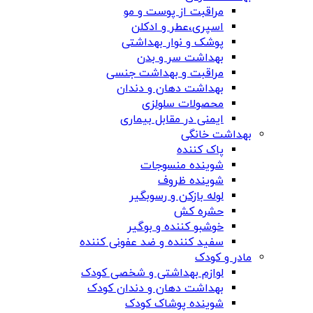
مراقبت از پوست و مو
اسپری،عطر و ادکلن
پوشک و نوار بهداشتی
بهداشت سر و بدن
مراقبت و بهداشت جنسی
بهداشت دهان و دندان
محصولات سلولزی
ایمنی در مقابل بیماری
بهداشت خانگی
پاک کننده
شوینده منسوجات
شوینده ظروف
لوله بازکن و رسوبگیر
حشره کش
خوشبو کننده و بوگیر
سفید کننده و ضد عفونی کننده
مادر و کودک
لوازم بهداشتی و شخصی کودک
بهداشت دهان و دندان کودک
شوینده پوشاک کودک