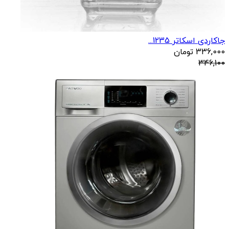
جاکاردی اسکاتر 1235...
336,000
تومان
346,100