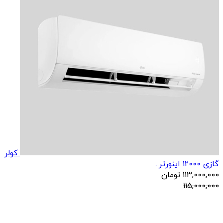
کولر
گازی 12000 اینورتر...
113,000,000
تومان
115,000,000