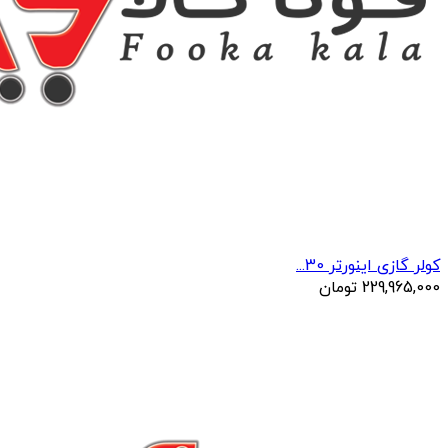
کولر گازی اینورتر 30...
229,965,000
تومان