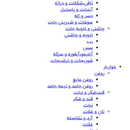
تافی،شکلات و دراژه
آبنبات و پاستیل
دسر و ژله
سوغات و شیرینی جات
چاشنی و ادویه جات
ادویه و چاشنی
رب
سس
آبلیمو،آبغوره و سرکه
شوریجات و ترشیجات
خواربار
روغن
روغن مایع
روغن جامد و نیمه جامد
قند،شکر و نبات
قند و شکر
نبات
نان و غلات
آرد و نشاسته
غلات