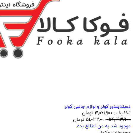
دسته‌بندی کولر و لوازم جانبی کولر
تخفیف : 3,061,900 تومان
54,093,900
51,032,000
تومان
موجود شد به من اطلاع بده
محصولات مکمل