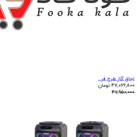
اجاق گاز طرح فر...
47,066,800
تومان
47,950,000