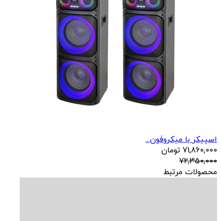
اسپیکر با میکروفون...
71,860,000
تومان
72,350,000
محصولات مرتبط