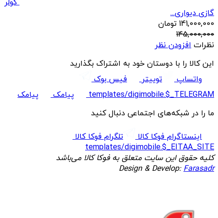
کولر
گازی دیواری...
141,000,000
تومان
145,000,000
نظرات
افزودن نظر
این کالا را با دوستان خود به اشتراک بگذارید
واتساپ
توییتر
فیس بوک
templates/digimobile.$_TELEGRAM
پیامک
پیامک
ما را در شبکه‌های اجتماعی دنبال کنید
اینستاگرام فوکا کالا
تلگرام فوکا کالا
templates/digimobile.$_EITAA_SITE
کلیه حقوق این سایت متعلق به فوکا کالا می‌باشد
Design & Develop:
Farasadr