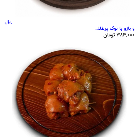
بال
و بازو با نوک پرطلا...
383,000
تومان