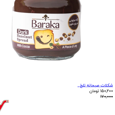
شکلات صبحانه تلخ...
150,200
تومان
170,000