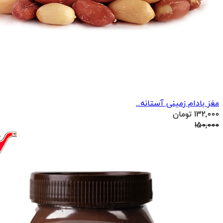
مغز بادام زمینی آستانه...
132,000
تومان
150,000