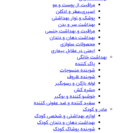
مراقبت از پوست و مو
اسپری،عطر و ادکلن
پوشک و نوار بهداشتی
بهداشت سر و بدن
مراقبت و بهداشت جنسی
بهداشت دهان و دندان
محصولات سلولزی
ایمنی در مقابل بیماری
بهداشت خانگی
پاک کننده
شوینده منسوجات
شوینده ظروف
لوله بازکن و رسوبگیر
حشره کش
خوشبو کننده و بوگیر
سفید کننده و ضد عفونی کننده
مادر و کودک
لوازم بهداشتی و شخصی کودک
بهداشت دهان و دندان کودک
شوینده پوشاک کودک