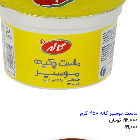
ماست موسیر کاله 450 گرم
192,800
تومان
199,000