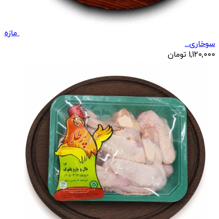
مازه
سوخاری...
1,120,000
تومان