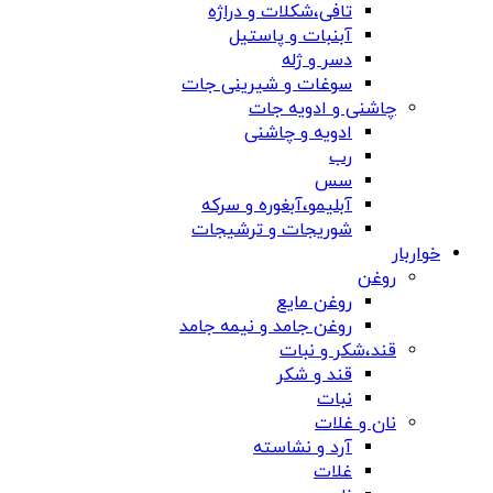
تافی،شکلات و دراژه
آبنبات و پاستیل
دسر و ژله
سوغات و شیرینی جات
چاشنی و ادویه جات
ادویه و چاشنی
رب
سس
آبلیمو،آبغوره و سرکه
شوریجات و ترشیجات
خواربار
روغن
روغن مایع
روغن جامد و نیمه جامد
قند،شکر و نبات
قند و شکر
نبات
نان و غلات
آرد و نشاسته
غلات