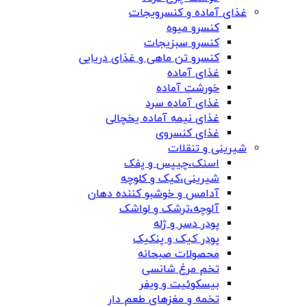
غذای آماده و کنسرویجات
کنسرو میوه
کنسرو سبزیجات
کنسرو تن ماهی و غذای دریایی
غذای آماده
خورشت آماده
غذای آماده سرد
غذای نیمه آماده یخچالی
غذای کنسروی
شیرینی و تنقلات
اسنک،چیپس و پفک
شیرینی،کیک و کلوچه
آدامس و خوشبو کننده دهان
آلوچه،ترشک و لواشک
پودر دسر و ژله
پودر کیک و پنکیک
محصولات صبحانه
تخم مرغ شانسی
بیسکوئیت و ویفر
تخمه و مغزهای طعم دار