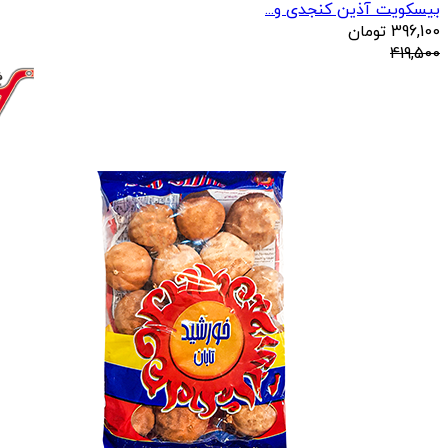
بیسکویت آذین کنجدی و...
396,100
تومان
419,500