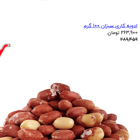
ادویه کاری سبزان 100 گرم
263,900
تومان
289,459