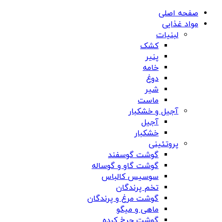
صفحه اصلی
مواد غذایی
لبنیات
کشک
پنیر
خامه
دوغ
شیر
ماست
آجیل و خشکبار
آجیل
خشکبار
پروتئینی
گوشت گوسفند
گوشت گاو و گوساله
سوسیس کالباس
تخم پرندگان
گوشت مرغ و پرندگان
ماهی و میگو
گوشت چرخ کرده