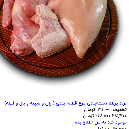
برند پرطلا
دسته‌بندی مرغ قطعه بندی ( ران و سینه و بال و فیله)
تخفیف : 13,400 تومان
281,400
268,000
تومان
موجود شد به من اطلاع بده
محصولات مکمل