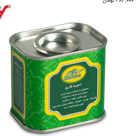
383,000
تومان