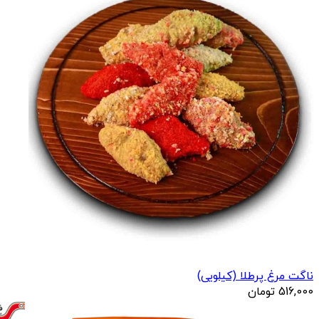
ناگت مرغ پرطلا (کیلویی)
516,000
تومان