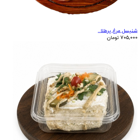
شنیسل مرغ پرطلا...
705,000
تومان