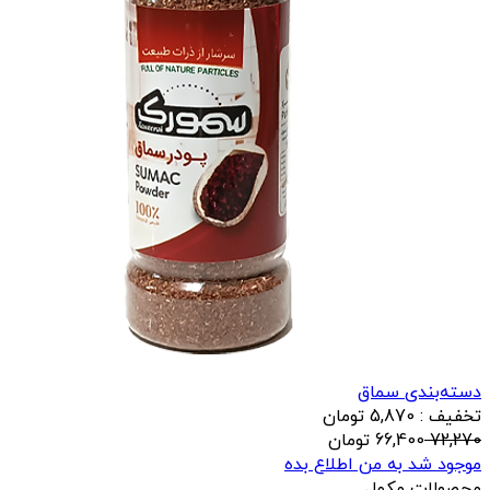
دسته‌بندی سماق
تخفیف : 5,870 تومان
72,270
66,400
تومان
موجود شد به من اطلاع بده
محصولات مکمل