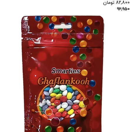
82,800
تومان
92,950