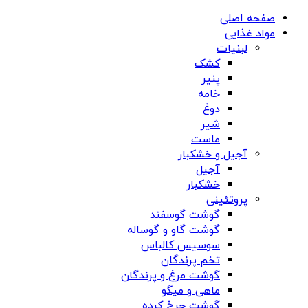
صفحه اصلی
مواد غذایی
لبنیات
کشک
پنیر
خامه
دوغ
شیر
ماست
آجیل و خشکبار
آجیل
خشکبار
پروتئینی
گوشت گوسفند
گوشت گاو و گوساله
سوسیس کالباس
تخم پرندگان
گوشت مرغ و پرندگان
ماهی و میگو
گوشت چرخ کرده