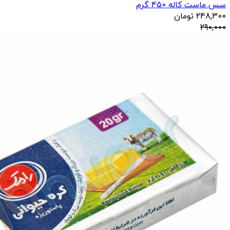
سس ماست کاله 450 گرم
248,300
تومان
290,000