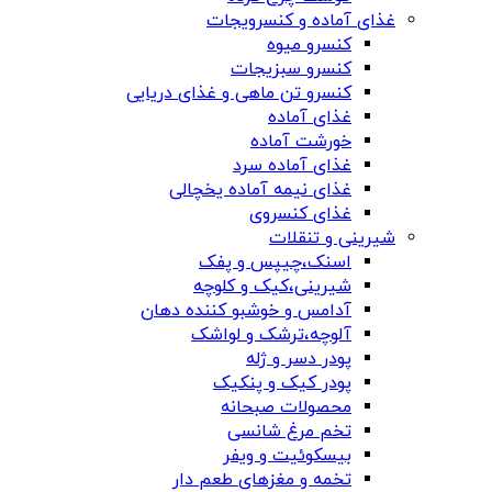
غذای آماده و کنسرویجات
کنسرو میوه
کنسرو سبزیجات
کنسرو تن ماهی و غذای دریایی
غذای آماده
خورشت آماده
غذای آماده سرد
غذای نیمه آماده یخچالی
غذای کنسروی
شیرینی و تنقلات
اسنک،چیپس و پفک
شیرینی،کیک و کلوچه
آدامس و خوشبو کننده دهان
آلوچه،ترشک و لواشک
پودر دسر و ژله
پودر کیک و پنکیک
محصولات صبحانه
تخم مرغ شانسی
بیسکوئیت و ویفر
تخمه و مغزهای طعم دار