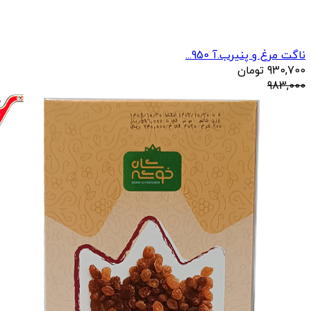
ناگت مرغ و پنیرب.آ 950...
930,700
تومان
983,000