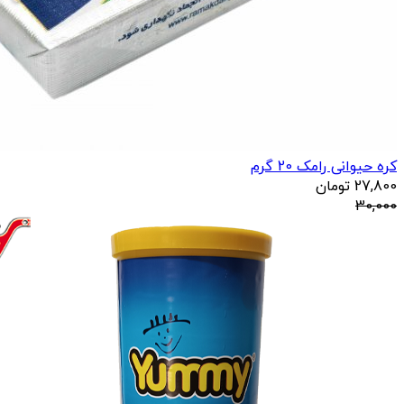
کره حیوانی رامک 20 گرم
27,800
تومان
30,000