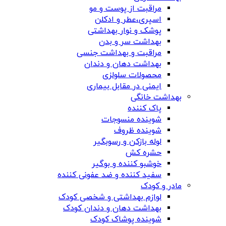
مراقبت از پوست و مو
اسپری،عطر و ادکلن
پوشک و نوار بهداشتی
بهداشت سر و بدن
مراقبت و بهداشت جنسی
بهداشت دهان و دندان
محصولات سلولزی
ایمنی در مقابل بیماری
بهداشت خانگی
پاک کننده
شوینده منسوجات
شوینده ظروف
لوله بازکن و رسوبگیر
حشره کش
خوشبو کننده و بوگیر
سفید کننده و ضد عفونی کننده
مادر و کودک
لوازم بهداشتی و شخصی کودک
بهداشت دهان و دندان کودک
شوینده پوشاک کودک