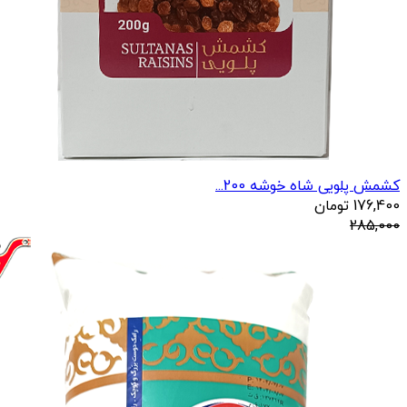
کشمش پلویی شاه خوشه 200...
176,400
تومان
285,000