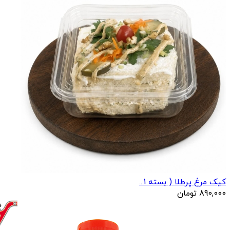
کیک مرغ پرطلا ( بسته 1...
890,000
تومان