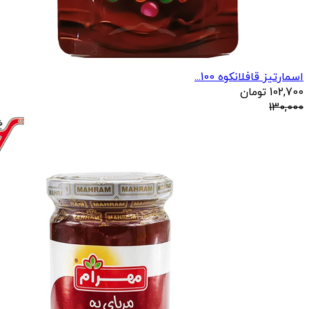
اسمارتیز قافلانکوه 100...
102,700
تومان
130,000