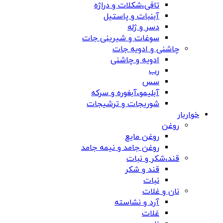
تافی،شکلات و دراژه
آبنبات و پاستیل
دسر و ژله
سوغات و شیرینی جات
چاشنی و ادویه جات
ادویه و چاشنی
رب
سس
آبلیمو،آبغوره و سرکه
شوریجات و ترشیجات
خواربار
روغن
روغن مایع
روغن جامد و نیمه جامد
قند،شکر و نبات
قند و شکر
نبات
نان و غلات
آرد و نشاسته
غلات