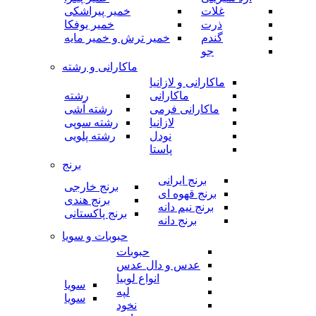
غلات
خمیر پیراشکی
ذرت
خمیر یوفکا
گندم
خمیر ترش و خمیر مایه
جو
ماکارانی و رشته
ماکارانی و لازانیا
ماکارانی
رشته
ماکارانی فرمی
رشته آشی
لازانیا
رشته سوپی
نودل
رشته پلویی
پاستا
برنج
برنج ایرانی
برنج خارجی
برنج قهوه ای
برنج هندی
برنج نیم دانه
برنج پاکستانی
برنج دانه
حبوبات و سویا
حبوبات
عدس و دال عدس
انواع لوبیا
سویا
لپه
سویا
نخود