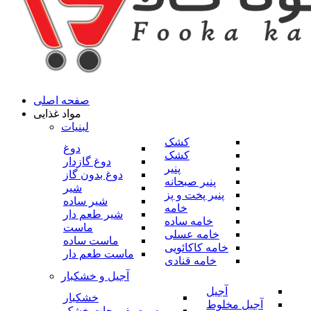
صفحه اصلی
مواد غذایی
لبنیات
کشک
دوغ
کشک
دوغ گازدار
پنیر
دوغ بدون گاز
پنیر صبحانه
شیر
پنیر پخت و پز
شیر ساده
خامه
شیر طعم دار
خامه ساده
ماست
خامه عسلی
ماست ساده
خامه کاکائویی
ماست طعم دار
خامه قنادی
آجیل و خشکبار
آجیل
خشکبار
آجیل مخلوط
میوه و صیفی جات خشک