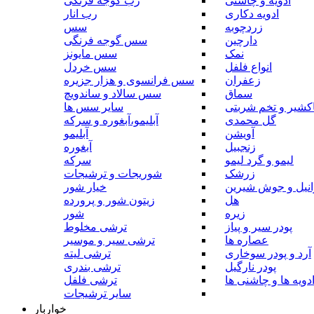
ادویه و چاشنی
رب گوجه فرنگی
ادویه دکاری
رب انار
زردچوبه
سس
دارچین
سس گوجه فرنگی
نمک
سس مایونز
انواع فلفل
سس خردل
زعفران
سس فرانسوی و هزار جزیره
سماق
سس سالاد و ساندویچ
کشیر و تخم شربتی
سایر سس ها
گل محمدی
آبلیمو،آبغوره و سرکه
آویشن
آبلیمو
زنجبیل
آبغوره
لیمو و گرد لیمو
سرکه
زرشک
شوریجات و ترشیجات
وانیل و جوش شیرین
خیار شور
هل
زیتون شور و پرورده
زیره
شور
پودر سیر و پیاز
ترشی مخلوط
عصاره ها
ترشی سیر و موسیر
آرد و پودر سوخاری
ترشی لیته
پودر نارگیل
ترشی بندری
دویه ها و چاشنی ها
ترشی فلفل
سایر ترشیجات
خواربار