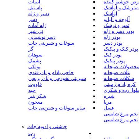
رص خوشبو کننده
آبنبات
ه،ترشک و لواشک
پاستیل
لواشک
دسر و ژله
آلوچه و آلبالو
دسر
تمبر و ترشک
ژله آماده
پودر دسر و ژله
نی شیر
پودر ژله
دسر نوشیدنی
پودر دسر
سوغات و شیرینی جات
پودر کیک و پنکیک
گز
پودر کیک
سوهان
پودر پنکیک
پشمک
حصولات صبحانه
پولکی
غلات صبحانه
حاجی بادام و نان قندی
شکلات صبحانه
شیرینی نخودچی و نان برنجی
کره بادام زمینی
قاووت
لوا ارده و شکری
حبه
شیره
شکر پنیر
مربا
معجون
عسل
سایر سوغات و شیرینی جات
تخم مرغ شانسی
تخم مرغ شانسی
چاشنی و ادویه جات
رب