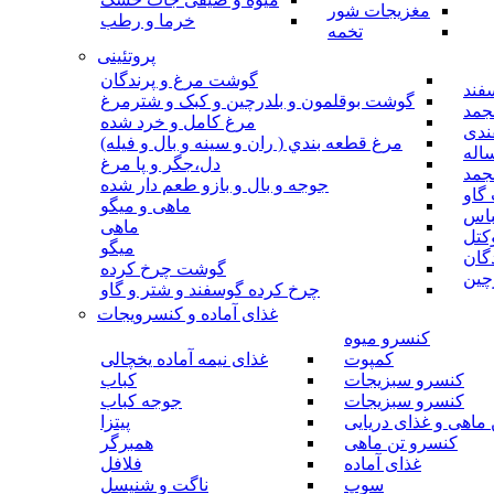
مغزیجات شور
خرما و رطب
تخمه
پروتئینی
گوشت مرغ و پرندگان
فند
گوشت بوقلمون و بلدرچین و کبک و شترمرغ
جمد
مرغ کامل و خرد شده
ندی
مرغ قطعه بندي ( ران و سينه و بال و فيله)
اله
دل،جگر و پا مرغ
جمد
جوجه و بال و بازو طعم دار شده
گاو
ماهی و میگو
باس
ماهی
کتل
میگو
گان
گوشت چرخ کرده
چین
چرخ کرده گوسفند و شتر و گاو
غذای آماده و کنسرویجات
کنسرو میوه
کمپوت
غذای نیمه آماده یخچالی
کنسرو سبزیجات
کباب
کنسرو سبزیجات
جوجه کباب
ماهی و غذای دریایی
پیتزا
کنسرو تن ماهی
همبرگر
غذای آماده
فلافل
سوپ
ناگت و شنیسل