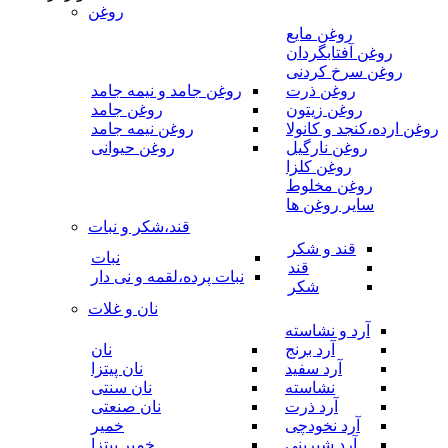
روغن
روغن مایع
روغن آفتابگردان
روغن سرخ کردنی
روغن ذرت
روغن جامد و نیمه جامد
روغن زیتون
روغن جامد
روغن ارده،کنجد و کانولا
روغن نیمه جامد
روغن نارگیل
روغن حیوانی
روغن کلزا
روغن مخلوط
سایر روغن ها
قند،شکر و نبات
قند و شکر
نبات
قند
نبات پرده،لقمه و نی دار
شکر
نان و غلات
آرد و نشاسته
آرد برنج
نان
آرد سفید
نان پیتزا
نشاسته
نان سنتی
آرد ذرت
نان صنعتی
آرد نخودچی
خمیر
آرد شیرینی
خمیر پیتزا