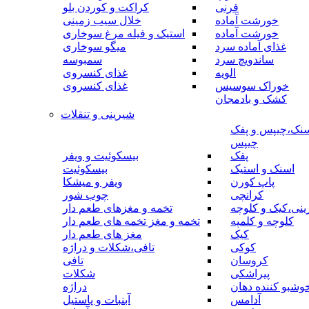
فرنی
کراکت و کوردن بلو
خورشت آماده
خلال سیب زمینی
خورشت آماده
استیک و فیله مرغ سوخاری
غذای آماده سرد
میگو سوخاری
ساندویچ سرد
سمبوسه
الویه
غذای کنسروی
خوراک سوسیس
غذای کنسروی
کشک و بادمجان
شیرینی و تنقلات
نک،چیپس و پفک
چیپس
پفک
بیسکوئیت و ویفر
اسنک و استیک
بیسکوئیت
پاپ کورن
ویفر و میشکا
کرانچی
چوب شور
نی،کیک و کلوچه
تخمه و مغزهای طعم دار
کلوچه و کلمپه
تخمه و مغز تخمه های طعم دار
کیک
مغز های طعم دار
کوکی
تافی،شکلات و دراژه
کروسان
تافی
پیراشکی
شکلات
وشبو کننده دهان
دراژه
آدامس
آبنبات و پاستیل