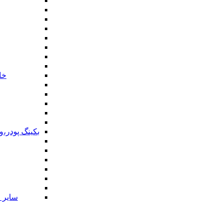
خا
بکینگ پودر،
سایر ا