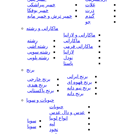
غلات
خمیر پیراشکی
ذرت
خمیر یوفکا
گندم
خمیر ترش و خمیر مایه
جو
ماکارانی و رشته
ماکارانی و لازانیا
ماکارانی
رشته
ماکارانی فرمی
رشته آشی
لازانیا
رشته سوپی
نودل
رشته پلویی
پاستا
برنج
برنج ایرانی
برنج خارجی
برنج قهوه ای
برنج هندی
برنج نیم دانه
برنج پاکستانی
برنج دانه
حبوبات و سویا
حبوبات
عدس و دال عدس
انواع لوبیا
سویا
لپه
سویا
نخود