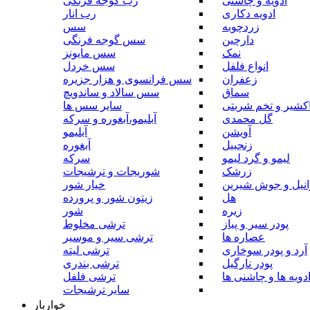
ادویه و چاشنی
رب گوجه فرنگی
ادویه دکاری
رب انار
زردچوبه
سس
دارچین
سس گوجه فرنگی
نمک
سس مایونز
انواع فلفل
سس خردل
زعفران
سس فرانسوی و هزار جزیره
سماق
سس سالاد و ساندویچ
کشیر و تخم شربتی
سایر سس ها
گل محمدی
آبلیمو،آبغوره و سرکه
آویشن
آبلیمو
زنجبیل
آبغوره
لیمو و گرد لیمو
سرکه
زرشک
شوریجات و ترشیجات
وانیل و جوش شیرین
خیار شور
هل
زیتون شور و پرورده
زیره
شور
پودر سیر و پیاز
ترشی مخلوط
عصاره ها
ترشی سیر و موسیر
آرد و پودر سوخاری
ترشی لیته
پودر نارگیل
ترشی بندری
دویه ها و چاشنی ها
ترشی فلفل
سایر ترشیجات
خواربار