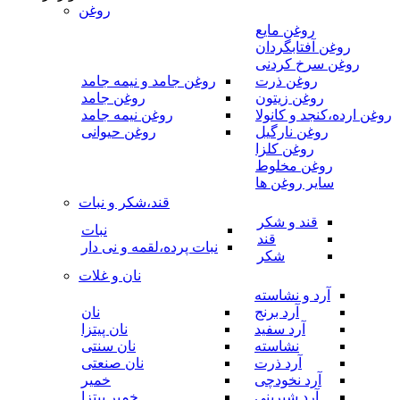
روغن
روغن مایع
روغن آفتابگردان
روغن سرخ کردنی
روغن ذرت
روغن جامد و نیمه جامد
روغن زیتون
روغن جامد
روغن ارده،کنجد و کانولا
روغن نیمه جامد
روغن نارگیل
روغن حیوانی
روغن کلزا
روغن مخلوط
سایر روغن ها
قند،شکر و نبات
قند و شکر
نبات
قند
نبات پرده،لقمه و نی دار
شکر
نان و غلات
آرد و نشاسته
آرد برنج
نان
آرد سفید
نان پیتزا
نشاسته
نان سنتی
آرد ذرت
نان صنعتی
آرد نخودچی
خمیر
آرد شیرینی
خمیر پیتزا