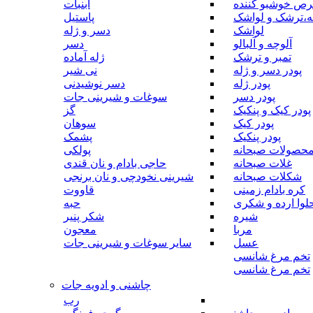
رص خوشبو کننده
آبنبات
ه،ترشک و لواشک
پاستیل
لواشک
دسر و ژله
آلوچه و آلبالو
دسر
تمبر و ترشک
ژله آماده
پودر دسر و ژله
نی شیر
پودر ژله
دسر نوشیدنی
پودر دسر
سوغات و شیرینی جات
پودر کیک و پنکیک
گز
پودر کیک
سوهان
پودر پنکیک
پشمک
حصولات صبحانه
پولکی
غلات صبحانه
حاجی بادام و نان قندی
شکلات صبحانه
شیرینی نخودچی و نان برنجی
کره بادام زمینی
قاووت
لوا ارده و شکری
حبه
شیره
شکر پنیر
مربا
معجون
عسل
سایر سوغات و شیرینی جات
تخم مرغ شانسی
تخم مرغ شانسی
چاشنی و ادویه جات
رب