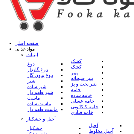
صفحه اصلی
مواد غذایی
لبنیات
کشک
دوغ
کشک
دوغ گازدار
پنیر
دوغ بدون گاز
پنیر صبحانه
شیر
پنیر پخت و پز
شیر ساده
خامه
شیر طعم دار
خامه ساده
ماست
خامه عسلی
ماست ساده
خامه کاکائویی
ماست طعم دار
خامه قنادی
آجیل و خشکبار
آجیل
خشکبار
آجیل مخلوط
میوه و صیفی جات خشک