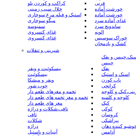
فرنی
کراکت و کوردن بلو
خورشت آماده
خلال سیب زمینی
خورشت آماده
استیک و فیله مرغ سوخاری
غذای آماده سرد
میگو سوخاری
ساندویچ سرد
سمبوسه
الویه
غذای کنسروی
خوراک سوسیس
غذای کنسروی
کشک و بادمجان
شیرینی و تنقلات
نک،چیپس و پفک
چیپس
پفک
بیسکوئیت و ویفر
اسنک و استیک
بیسکوئیت
پاپ کورن
ویفر و میشکا
کرانچی
چوب شور
نی،کیک و کلوچه
تخمه و مغزهای طعم دار
کلوچه و کلمپه
تخمه و مغز تخمه های طعم دار
کیک
مغز های طعم دار
کوکی
تافی،شکلات و دراژه
کروسان
تافی
پیراشکی
شکلات
وشبو کننده دهان
دراژه
آدامس
آبنبات و پاستیل