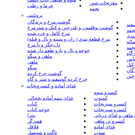
مغزیجات شور
خرما و رطب
تخمه
پروتئینی
گوشت مرغ و پرندگان
فند
گوشت بوقلمون و بلدرچین و کبک و شترمرغ
جمد
مرغ کامل و خرد شده
ندی
مرغ قطعه بندي ( ران و سينه و بال و فيله)
اله
دل،جگر و پا مرغ
جمد
جوجه و بال و بازو طعم دار شده
گاو
ماهی و میگو
باس
ماهی
کتل
میگو
گان
گوشت چرخ کرده
چین
چرخ کرده گوسفند و شتر و گاو
غذای آماده و کنسرویجات
کنسرو میوه
کمپوت
غذای نیمه آماده یخچالی
کنسرو سبزیجات
کباب
کنسرو سبزیجات
جوجه کباب
ماهی و غذای دریایی
پیتزا
کنسرو تن ماهی
همبرگر
غذای آماده
فلافل
سوپ
ناگت و شنیسل