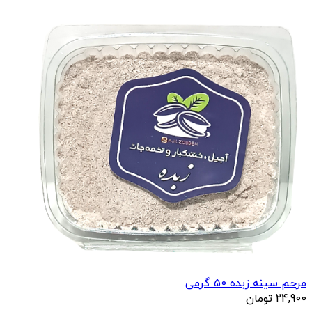
مرحم سینه زبده 50 گرمی
24,900
تومان