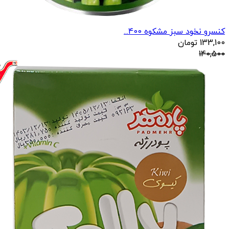
کنسرو نخود سبز مشکوه 400...
133,100
تومان
140,500