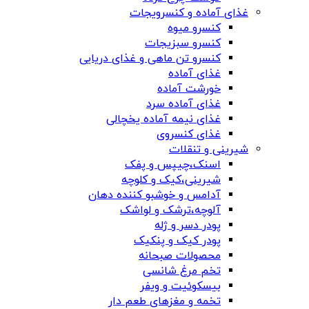
غذای آماده و کنسرویجات
کنسرو میوه
کنسرو سبزیجات
کنسرو تن ماهی و غذای دریایی
غذای آماده
خورشت آماده
غذای آماده سرد
غذای نیمه آماده یخچالی
غذای کنسروی
شیرینی و تنقلات
اسنک،چیپس و پفک
شیرینی،کیک و کلوچه
آدامس و خوشبو کننده دهان
آلوچه،ترشک و لواشک
پودر دسر و ژله
پودر کیک و پنکیک
محصولات صبحانه
تخم مرغ شانسی
بیسکوئیت و ویفر
تخمه و مغزهای طعم دار