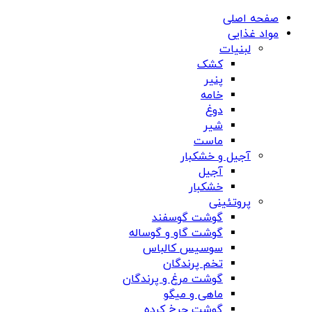
صفحه اصلی
مواد غذایی
لبنیات
کشک
پنیر
خامه
دوغ
شیر
ماست
آجیل و خشکبار
آجیل
خشکبار
پروتئینی
گوشت گوسفند
گوشت گاو و گوساله
سوسیس کالباس
تخم پرندگان
گوشت مرغ و پرندگان
ماهی و میگو
گوشت چرخ کرده