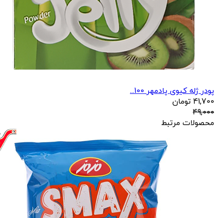
پودر ژله کیوی پادمهر 100...
41,700
تومان
49,000
محصولات مرتبط