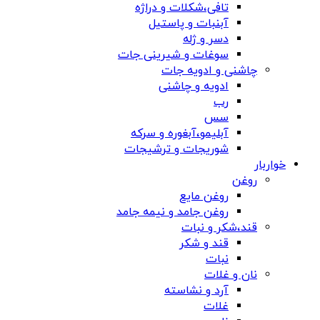
تافی،شکلات و دراژه
آبنبات و پاستیل
دسر و ژله
سوغات و شیرینی جات
چاشنی و ادویه جات
ادویه و چاشنی
رب
سس
آبلیمو،آبغوره و سرکه
شوریجات و ترشیجات
خواربار
روغن
روغن مایع
روغن جامد و نیمه جامد
قند،شکر و نبات
قند و شکر
نبات
نان و غلات
آرد و نشاسته
غلات