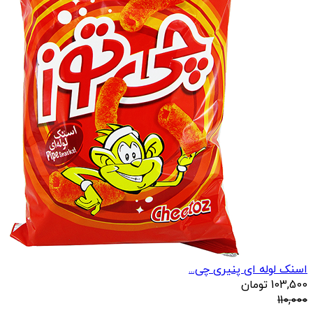
اسنک لوله ای پنیری چی...
103,500
تومان
110,000