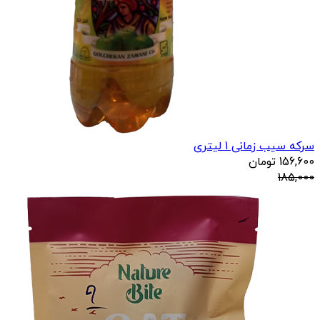
سرکه سیب زمانی 1 لیتری
156,600
تومان
185,000