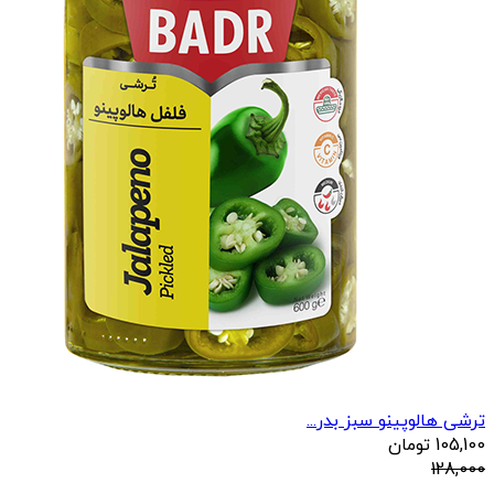
ترشی هالوپینو سبز بدر...
105,100
تومان
128,000