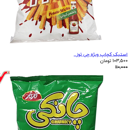
استیک کچاپ ویژه چی توز...
103,500
تومان
110,000