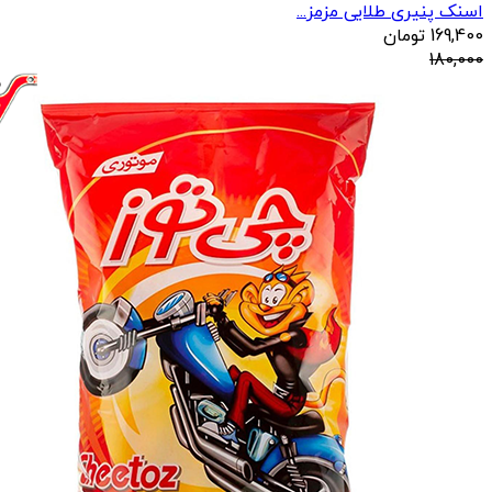
اسنک پنیری طلایی مزمز...
169,400
تومان
180,000