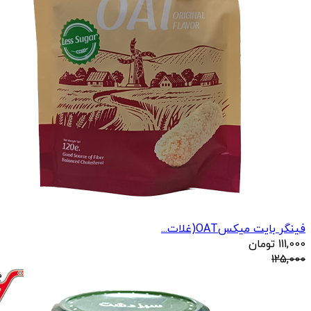
فینگر بایت میکسOAT(غلات...
111,000
تومان
125,000