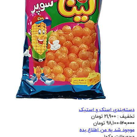
دسته‌بندی اسنک و استیک
تخفیف : 21,900 تومان
120,000
98,100
تومان
موجود شد به من اطلاع بده
محصولات مکمل