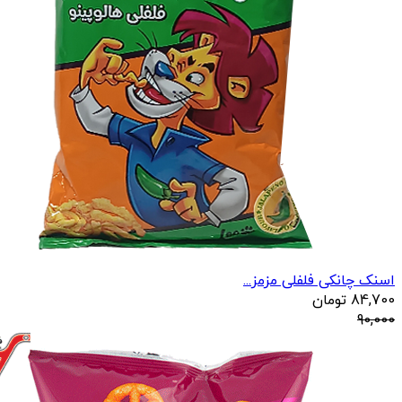
اسنک چانکی فلفلی مزمز...
84,700
تومان
90,000