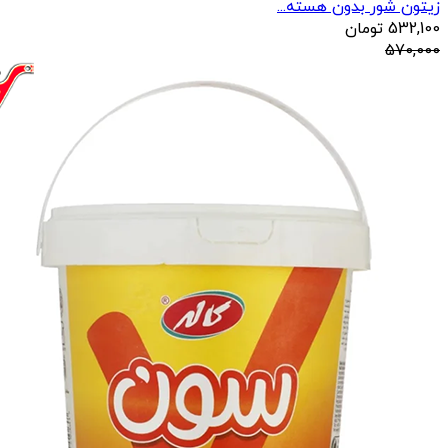
زیتون شور بدون هسته...
532,100
تومان
570,000