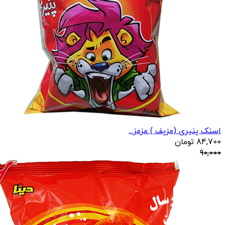
اسنک پنیری (مزپف ) مزمز...
84,700
تومان
90,000