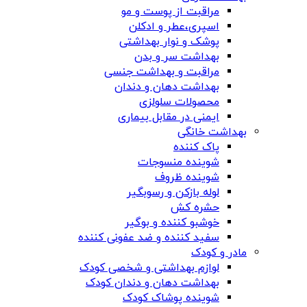
مراقبت از پوست و مو
اسپری،عطر و ادکلن
پوشک و نوار بهداشتی
بهداشت سر و بدن
مراقبت و بهداشت جنسی
بهداشت دهان و دندان
محصولات سلولزی
ایمنی در مقابل بیماری
بهداشت خانگی
پاک کننده
شوینده منسوجات
شوینده ظروف
لوله بازکن و رسوبگیر
حشره کش
خوشبو کننده و بوگیر
سفید کننده و ضد عفونی کننده
مادر و کودک
لوازم بهداشتی و شخصی کودک
بهداشت دهان و دندان کودک
شوینده پوشاک کودک