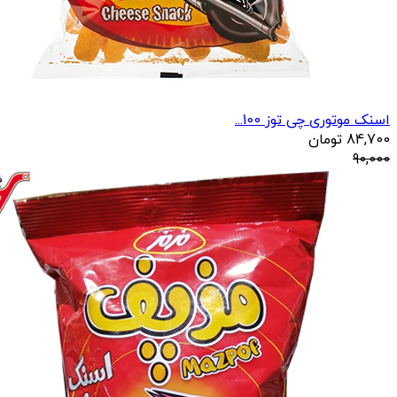
اسنک موتوری چی توز 100...
84,700
تومان
90,000