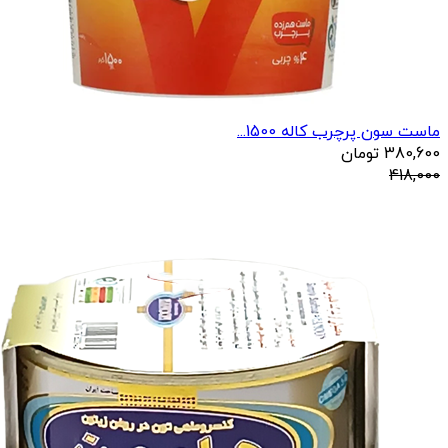
ماست سون پرچرب کاله 1500...
380,600
تومان
418,000