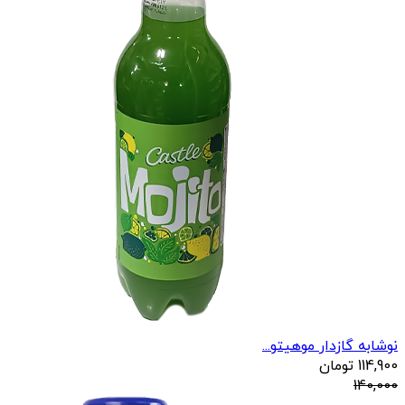
نوشابه گازدار موهیتو...
114,900
تومان
140,000