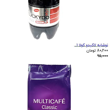
نوشابه لاکیدو کولا 1...
80,200
تومان
95,000