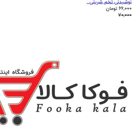
نوشیدنی تخم شربتی...
66,000
تومان
70,000