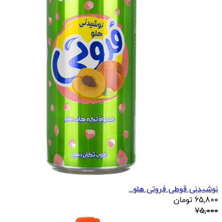
نوشیدنی قوطی فروتی هلو...
65,800
تومان
75,000