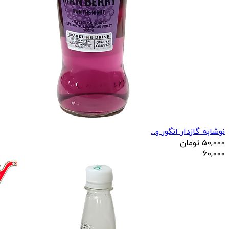
نوشابه گازدار انگور و...
50,000
تومان
60,000