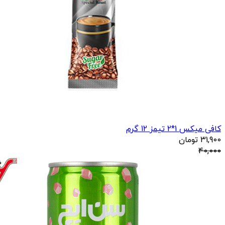
کافی میکس 1*2 تیمز 12 گرم
31,900
تومان
40,000