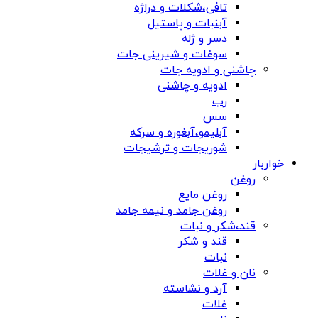
تافی،شکلات و دراژه
آبنبات و پاستیل
دسر و ژله
سوغات و شیرینی جات
چاشنی و ادویه جات
ادویه و چاشنی
رب
سس
آبلیمو،آبغوره و سرکه
شوریجات و ترشیجات
خواربار
روغن
روغن مایع
روغن جامد و نیمه جامد
قند،شکر و نبات
قند و شکر
نبات
نان و غلات
آرد و نشاسته
غلات