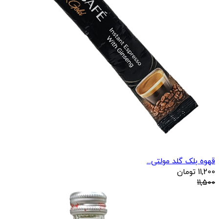
قهوه بلک گلد مولتی...
11,200
تومان
11,500