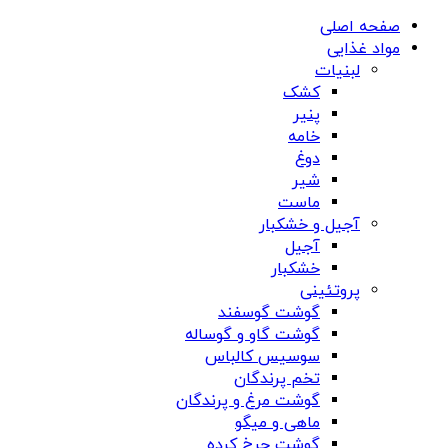
صفحه اصلی
مواد غذایی
لبنیات
کشک
پنیر
خامه
دوغ
شیر
ماست
آجیل و خشکبار
آجیل
خشکبار
پروتئینی
گوشت گوسفند
گوشت گاو و گوساله
سوسیس کالباس
تخم پرندگان
گوشت مرغ و پرندگان
ماهی و میگو
گوشت چرخ کرده