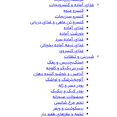
غذای آماده و کنسرویجات
کنسرو میوه
کنسرو سبزیجات
کنسرو تن ماهی و غذای دریایی
غذای آماده
خورشت آماده
غذای آماده سرد
غذای نیمه آماده یخچالی
غذای کنسروی
شیرینی و تنقلات
اسنک،چیپس و پفک
شیرینی،کیک و کلوچه
آدامس و خوشبو کننده دهان
آلوچه،ترشک و لواشک
پودر دسر و ژله
پودر کیک و پنکیک
محصولات صبحانه
تخم مرغ شانسی
بیسکوئیت و ویفر
تخمه و مغزهای طعم دار