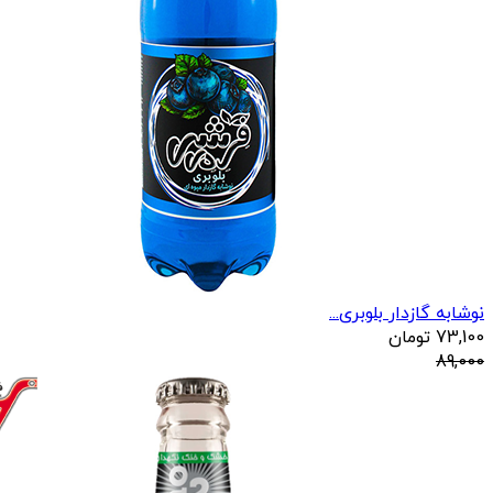
نوشابه گازدار بلوبری...
73,100
تومان
89,000