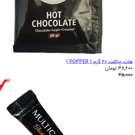
هات چاکلت 20 گرم ( POPPER )
38,600
تومان
45,000