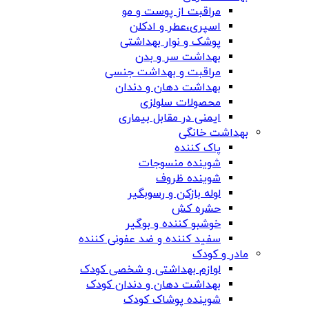
مراقبت از پوست و مو
اسپری،عطر و ادکلن
پوشک و نوار بهداشتی
بهداشت سر و بدن
مراقبت و بهداشت جنسی
بهداشت دهان و دندان
محصولات سلولزی
ایمنی در مقابل بیماری
بهداشت خانگی
پاک کننده
شوینده منسوجات
شوینده ظروف
لوله بازکن و رسوبگیر
حشره کش
خوشبو کننده و بوگیر
سفید کننده و ضد عفونی کننده
مادر و کودک
لوازم بهداشتی و شخصی کودک
بهداشت دهان و دندان کودک
شوینده پوشاک کودک