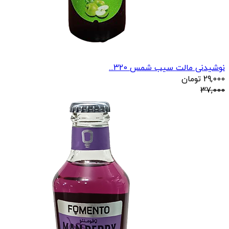
نوشیدنی مالت سیب شمس 320...
29,000
تومان
37,000