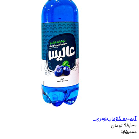
آبمیوه گازدار بلوبری...
98,100
تومان
125,000