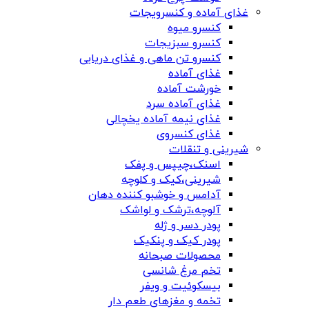
غذای آماده و کنسرویجات
کنسرو میوه
کنسرو سبزیجات
کنسرو تن ماهی و غذای دریایی
غذای آماده
خورشت آماده
غذای آماده سرد
غذای نیمه آماده یخچالی
غذای کنسروی
شیرینی و تنقلات
اسنک،چیپس و پفک
شیرینی،کیک و کلوچه
آدامس و خوشبو کننده دهان
آلوچه،ترشک و لواشک
پودر دسر و ژله
پودر کیک و پنکیک
محصولات صبحانه
تخم مرغ شانسی
بیسکوئیت و ویفر
تخمه و مغزهای طعم دار