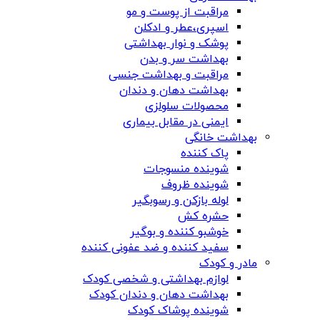
مراقبت از پوست و مو
اسپری،عطر و ادکلن
پوشک و نوار بهداشتی
بهداشت سر و بدن
مراقبت و بهداشت جنسی
بهداشت دهان و دندان
محصولات سلولزی
ایمنی در مقابل بیماری
بهداشت خانگی
پاک کننده
شوینده منسوجات
شوینده ظروف
لوله بازکن و رسوبگیر
حشره کش
خوشبو کننده و بوگیر
سفید کننده و ضد عفونی کننده
مادر و کودک
لوازم بهداشتی و شخصی کودک
بهداشت دهان و دندان کودک
شوینده پوشاک کودک