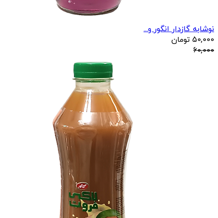
نوشابه گازدار انگور و...
50,000
تومان
60,000