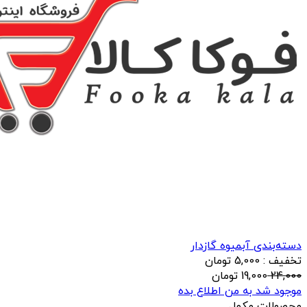
دسته‌بندی آبمیوه گازدار
تخفیف : 5,000 تومان
24,000
19,000
تومان
موجود شد به من اطلاع بده
محصولات مکمل