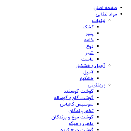
صفحه اصلی
مواد غذایی
لبنیات
کشک
پنیر
خامه
دوغ
شیر
ماست
آجیل و خشکبار
آجیل
خشکبار
پروتئینی
گوشت گوسفند
گوشت گاو و گوساله
سوسیس کالباس
تخم پرندگان
گوشت مرغ و پرندگان
ماهی و میگو
گوشت چرخ کرده