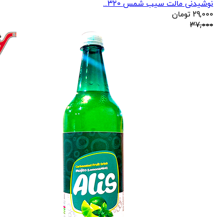
نوشیدنی مالت سیب شمس 320...
29,000
تومان
37,000