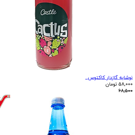
نوشابه گازدار کاکتوس...
58,000
تومان
68,500