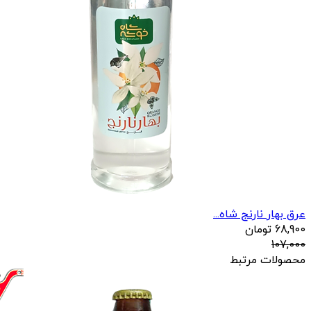
عرق بهار نارنج شاه...
68,900
تومان
107,000
محصولات مرتبط