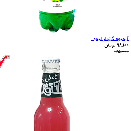
آبمیوه گازدار لیمو...
98,100
تومان
125,000