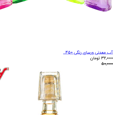
آب معدنی ورسای رنگی 450...
32,000
تومان
50,000