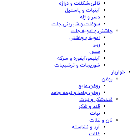
تافی،شکلات و دراژه
آبنبات و پاستیل
دسر و ژله
سوغات و شیرینی جات
چاشنی و ادویه جات
ادویه و چاشنی
رب
سس
آبلیمو،آبغوره و سرکه
شوریجات و ترشیجات
خواربار
روغن
روغن مایع
روغن جامد و نیمه جامد
قند،شکر و نبات
قند و شکر
نبات
نان و غلات
آرد و نشاسته
غلات