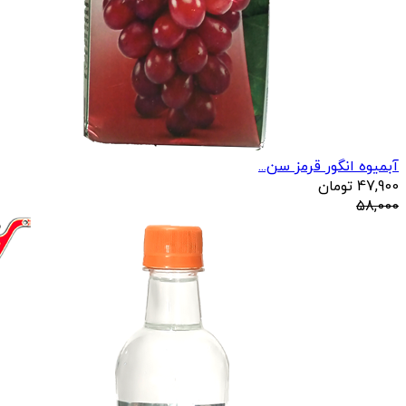
آبمیوه انگور قرمز سن...
47,900
تومان
58,000