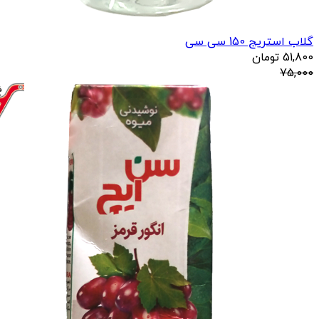
گلاب استریج 150 سی سی
51,800
تومان
75,000