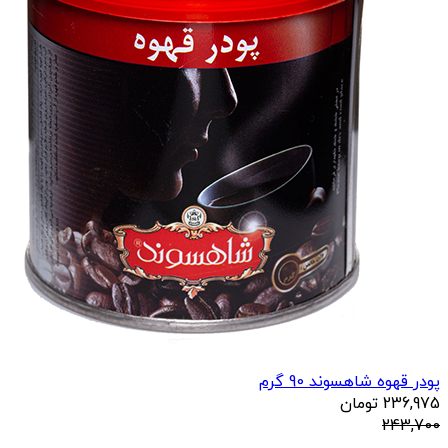
پودر قهوه شاهسوند 90 گرم
236,975
تومان
243,700