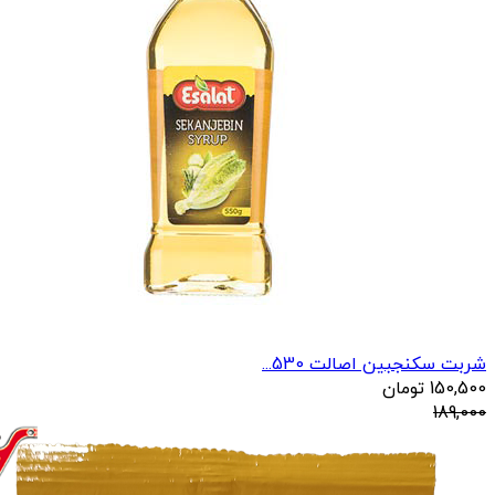
شربت سکنجبین اصالت 530...
150,500
تومان
189,000