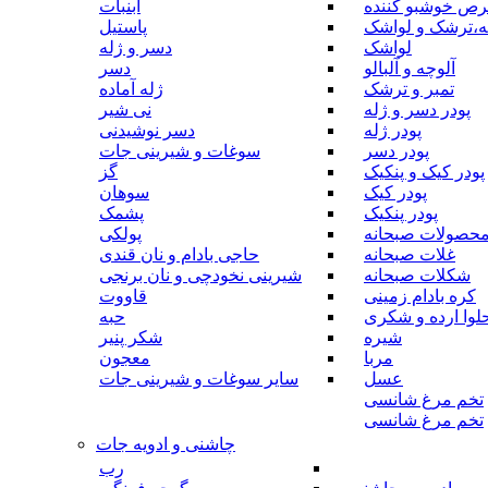
رص خوشبو کننده
آبنبات
ه،ترشک و لواشک
پاستیل
لواشک
دسر و ژله
آلوچه و آلبالو
دسر
تمبر و ترشک
ژله آماده
پودر دسر و ژله
نی شیر
پودر ژله
دسر نوشیدنی
پودر دسر
سوغات و شیرینی جات
پودر کیک و پنکیک
گز
پودر کیک
سوهان
پودر پنکیک
پشمک
حصولات صبحانه
پولکی
غلات صبحانه
حاجی بادام و نان قندی
شکلات صبحانه
شیرینی نخودچی و نان برنجی
کره بادام زمینی
قاووت
لوا ارده و شکری
حبه
شیره
شکر پنیر
مربا
معجون
عسل
سایر سوغات و شیرینی جات
تخم مرغ شانسی
تخم مرغ شانسی
چاشنی و ادویه جات
رب