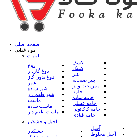
صفحه اصلی
مواد غذایی
لبنیات
کشک
دوغ
کشک
دوغ گازدار
پنیر
دوغ بدون گاز
پنیر صبحانه
شیر
پنیر پخت و پز
شیر ساده
خامه
شیر طعم دار
خامه ساده
ماست
خامه عسلی
ماست ساده
خامه کاکائویی
ماست طعم دار
خامه قنادی
آجیل و خشکبار
آجیل
خشکبار
آجیل مخلوط
میوه و صیفی جات خشک