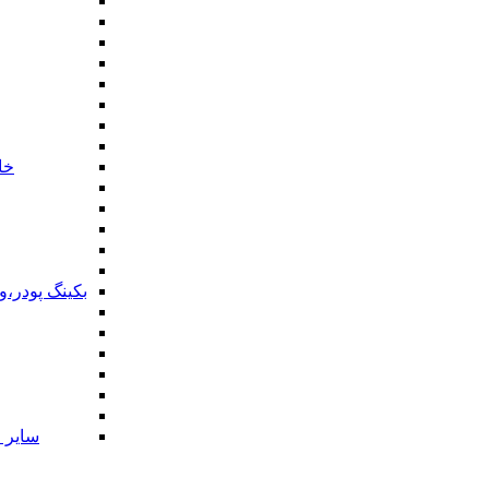
خا
بکینگ پودر،
سایر ا