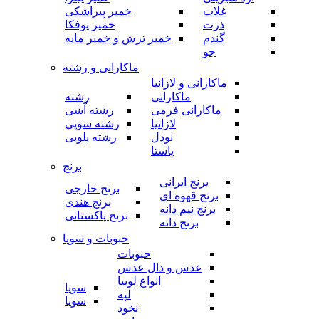
غلات
خمیر پیراشکی
ذرت
خمیر یوفکا
گندم
خمیر ترش و خمیر مایه
جو
ماکارانی و رشته
ماکارانی و لازانیا
ماکارانی
رشته
ماکارانی فرمی
رشته آشی
لازانیا
رشته سوپی
نودل
رشته پلویی
پاستا
برنج
برنج ایرانی
برنج خارجی
برنج قهوه ای
برنج هندی
برنج نیم دانه
برنج پاکستانی
برنج دانه
حبوبات و سویا
حبوبات
عدس و دال عدس
انواع لوبیا
سویا
لپه
سویا
نخود