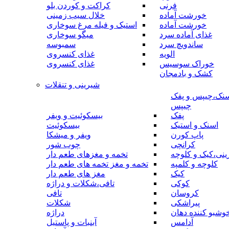
فرنی
کراکت و کوردن بلو
خورشت آماده
خلال سیب زمینی
خورشت آماده
استیک و فیله مرغ سوخاری
غذای آماده سرد
میگو سوخاری
ساندویچ سرد
سمبوسه
الویه
غذای کنسروی
خوراک سوسیس
غذای کنسروی
کشک و بادمجان
شیرینی و تنقلات
نک،چیپس و پفک
چیپس
پفک
بیسکوئیت و ویفر
اسنک و استیک
بیسکوئیت
پاپ کورن
ویفر و میشکا
کرانچی
چوب شور
نی،کیک و کلوچه
تخمه و مغزهای طعم دار
کلوچه و کلمپه
تخمه و مغز تخمه های طعم دار
کیک
مغز های طعم دار
کوکی
تافی،شکلات و دراژه
کروسان
تافی
پیراشکی
شکلات
وشبو کننده دهان
دراژه
آدامس
آبنبات و پاستیل