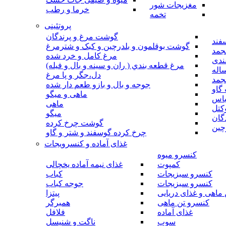
مغزیجات شور
خرما و رطب
تخمه
پروتئینی
گوشت مرغ و پرندگان
فند
گوشت بوقلمون و بلدرچین و کبک و شترمرغ
جمد
مرغ کامل و خرد شده
ندی
مرغ قطعه بندي ( ران و سينه و بال و فيله)
اله
دل،جگر و پا مرغ
جمد
جوجه و بال و بازو طعم دار شده
گاو
ماهی و میگو
باس
ماهی
کتل
میگو
گان
گوشت چرخ کرده
چین
چرخ کرده گوسفند و شتر و گاو
غذای آماده و کنسرویجات
کنسرو میوه
کمپوت
غذای نیمه آماده یخچالی
کنسرو سبزیجات
کباب
کنسرو سبزیجات
جوجه کباب
ماهی و غذای دریایی
پیتزا
کنسرو تن ماهی
همبرگر
غذای آماده
فلافل
سوپ
ناگت و شنیسل