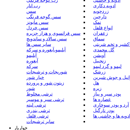
ادویه و چاشنی
رب گوجه فرنگی
ادویه دکاری
رب انار
زردچوبه
سس
دارچین
سس گوجه فرنگی
نمک
سس مایونز
انواع فلفل
سس خردل
زعفران
سس فرانسوی و هزار جزیره
سماق
سس سالاد و ساندویچ
کشیر و تخم شربتی
سایر سس ها
گل محمدی
آبلیمو،آبغوره و سرکه
آویشن
آبلیمو
زنجبیل
آبغوره
لیمو و گرد لیمو
سرکه
زرشک
شوریجات و ترشیجات
وانیل و جوش شیرین
خیار شور
هل
زیتون شور و پرورده
زیره
شور
پودر سیر و پیاز
ترشی مخلوط
عصاره ها
ترشی سیر و موسیر
آرد و پودر سوخاری
ترشی لیته
پودر نارگیل
ترشی بندری
دویه ها و چاشنی ها
ترشی فلفل
سایر ترشیجات
خواربار