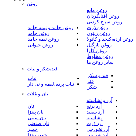
روغن
روغن مایع
روغن آفتابگردان
روغن سرخ کردنی
روغن ذرت
روغن جامد و نیمه جامد
روغن زیتون
روغن جامد
روغن ارده،کنجد و کانولا
روغن نیمه جامد
روغن نارگیل
روغن حیوانی
روغن کلزا
روغن مخلوط
سایر روغن ها
قند،شکر و نبات
قند و شکر
نبات
قند
نبات پرده،لقمه و نی دار
شکر
نان و غلات
آرد و نشاسته
آرد برنج
نان
آرد سفید
نان پیتزا
نشاسته
نان سنتی
آرد ذرت
نان صنعتی
آرد نخودچی
خمیر
آرد شیرینی
خمیر پیتزا