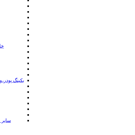
خا
بکینگ پودر،
سایر ا