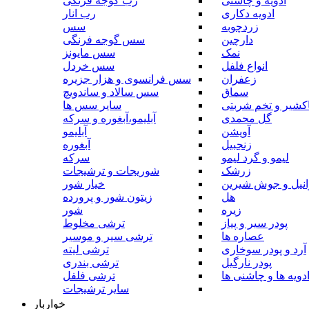
ادویه و چاشنی
رب گوجه فرنگی
ادویه دکاری
رب انار
زردچوبه
سس
دارچین
سس گوجه فرنگی
نمک
سس مایونز
انواع فلفل
سس خردل
زعفران
سس فرانسوی و هزار جزیره
سماق
سس سالاد و ساندویچ
کشیر و تخم شربتی
سایر سس ها
گل محمدی
آبلیمو،آبغوره و سرکه
آویشن
آبلیمو
زنجبیل
آبغوره
لیمو و گرد لیمو
سرکه
زرشک
شوریجات و ترشیجات
وانیل و جوش شیرین
خیار شور
هل
زیتون شور و پرورده
زیره
شور
پودر سیر و پیاز
ترشی مخلوط
عصاره ها
ترشی سیر و موسیر
آرد و پودر سوخاری
ترشی لیته
پودر نارگیل
ترشی بندری
دویه ها و چاشنی ها
ترشی فلفل
سایر ترشیجات
خواربار