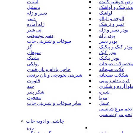
رص خوشبو کننده
آبنبات
ه،ترشک و لواشک
پاستیل
لواشک
دسر و ژله
آلوچه و آلبالو
دسر
تمبر و ترشک
ژله آماده
پودر دسر و ژله
نی شیر
پودر ژله
دسر نوشیدنی
پودر دسر
سوغات و شیرینی جات
پودر کیک و پنکیک
گز
پودر کیک
سوهان
پودر پنکیک
پشمک
حصولات صبحانه
پولکی
غلات صبحانه
حاجی بادام و نان قندی
شکلات صبحانه
شیرینی نخودچی و نان برنجی
کره بادام زمینی
قاووت
لوا ارده و شکری
حبه
شیره
شکر پنیر
مربا
معجون
عسل
سایر سوغات و شیرینی جات
تخم مرغ شانسی
تخم مرغ شانسی
چاشنی و ادویه جات
رب