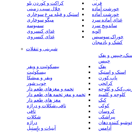
فرنی
کراکت و کوردن بلو
خورشت آماده
خلال سیب زمینی
خورشت آماده
استیک و فیله مرغ سوخاری
غذای آماده سرد
میگو سوخاری
ساندویچ سرد
سمبوسه
الویه
غذای کنسروی
خوراک سوسیس
غذای کنسروی
کشک و بادمجان
شیرینی و تنقلات
نک،چیپس و پفک
چیپس
پفک
بیسکوئیت و ویفر
اسنک و استیک
بیسکوئیت
پاپ کورن
ویفر و میشکا
کرانچی
چوب شور
نی،کیک و کلوچه
تخمه و مغزهای طعم دار
کلوچه و کلمپه
تخمه و مغز تخمه های طعم دار
کیک
مغز های طعم دار
کوکی
تافی،شکلات و دراژه
کروسان
تافی
پیراشکی
شکلات
وشبو کننده دهان
دراژه
آدامس
آبنبات و پاستیل