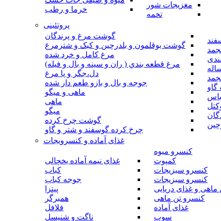
مغزیجات شور
خرما و رطب
تخمه
پروتئینی
گوشت مرغ و پرندگان
فند
گوشت بوقلمون و بلدرچین و کبک و شترمرغ
جمد
مرغ کامل و خرد شده
ندی
مرغ قطعه بندي ( ران و سينه و بال و فيله)
اله
دل،جگر و پا مرغ
جمد
جوجه و بال و بازو طعم دار شده
گاو
ماهی و میگو
باس
ماهی
کتل
میگو
گان
گوشت چرخ کرده
چین
چرخ کرده گوسفند و شتر و گاو
غذای آماده و کنسرویجات
کنسرو میوه
کمپوت
غذای نیمه آماده یخچالی
کنسرو سبزیجات
کباب
کنسرو سبزیجات
جوجه کباب
ماهی و غذای دریایی
پیتزا
کنسرو تن ماهی
همبرگر
غذای آماده
فلافل
سوپ
ناگت و شنیسل