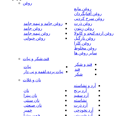
روغن
روغن مایع
روغن آفتابگردان
روغن سرخ کردنی
روغن ذرت
روغن جامد و نیمه جامد
روغن زیتون
روغن جامد
روغن ارده،کنجد و کانولا
روغن نیمه جامد
روغن نارگیل
روغن حیوانی
روغن کلزا
روغن مخلوط
سایر روغن ها
قند،شکر و نبات
قند و شکر
نبات
قند
نبات پرده،لقمه و نی دار
شکر
نان و غلات
آرد و نشاسته
آرد برنج
نان
آرد سفید
نان پیتزا
نشاسته
نان سنتی
آرد ذرت
نان صنعتی
آرد نخودچی
خمیر
آرد شیرینی
خمیر پیتزا