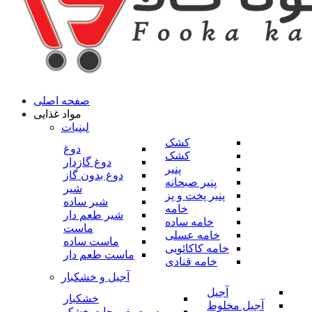
صفحه اصلی
مواد غذایی
لبنیات
کشک
دوغ
کشک
دوغ گازدار
پنیر
دوغ بدون گاز
پنیر صبحانه
شیر
پنیر پخت و پز
شیر ساده
خامه
شیر طعم دار
خامه ساده
ماست
خامه عسلی
ماست ساده
خامه کاکائویی
ماست طعم دار
خامه قنادی
آجیل و خشکبار
آجیل
خشکبار
آجیل مخلوط
میوه و صیفی جات خشک