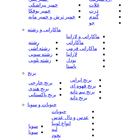
غلات
خمیر پیراشکی
ذرت
خمیر یوفکا
گندم
خمیر ترش و خمیر مایه
جو
ماکارانی و رشته
ماکارانی و لازانیا
ماکارانی
رشته
ماکارانی فرمی
رشته آشی
لازانیا
رشته سوپی
نودل
رشته پلویی
پاستا
برنج
برنج ایرانی
برنج خارجی
برنج قهوه ای
برنج هندی
برنج نیم دانه
برنج پاکستانی
برنج دانه
حبوبات و سویا
حبوبات
عدس و دال عدس
انواع لوبیا
سویا
لپه
سویا
نخود