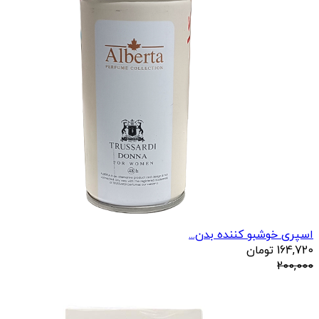
اسپری خوشبو کننده بدن...
164,720
تومان
200,000