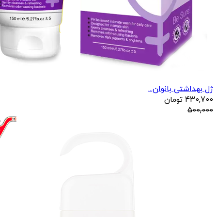
ژل بهداشتی بانوان...
430,700
تومان
500,000