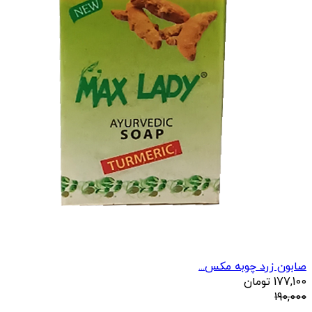
صابون زرد چوبه مکس...
177,100
تومان
190,000