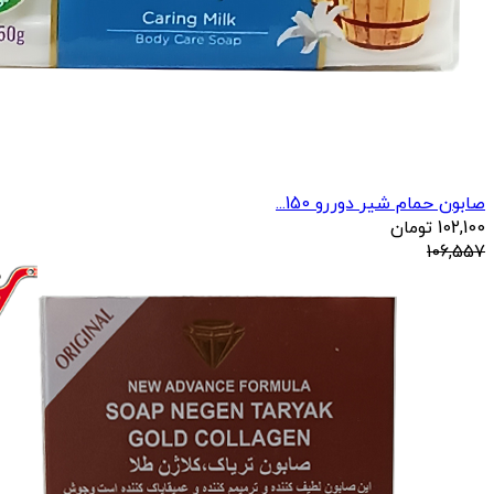
صابون حمام شیر دوررو 150...
102,100
تومان
106,557