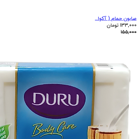
صابون حمام ( آکوا...
133,000
تومان
155,000