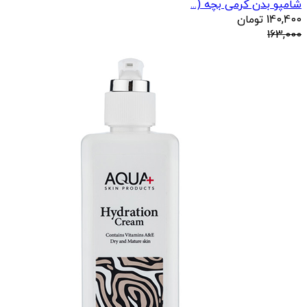
شامپو بدن کرمی بچه (...
140,400
تومان
163,000