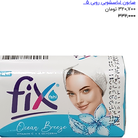
صابون لباسشویی روبی 5...
320,700
تومان
332,000