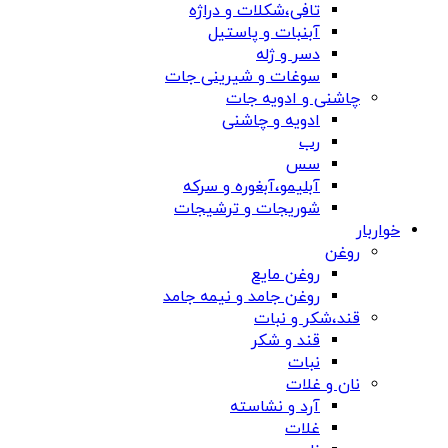
تافی،شکلات و دراژه
آبنبات و پاستیل
دسر و ژله
سوغات و شیرینی جات
چاشنی و ادویه جات
ادویه و چاشنی
رب
سس
آبلیمو،آبغوره و سرکه
شوریجات و ترشیجات
خواربار
روغن
روغن مایع
روغن جامد و نیمه جامد
قند،شکر و نبات
قند و شکر
نبات
نان و غلات
آرد و نشاسته
غلات