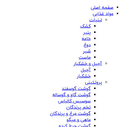
صفحه اصلی
مواد غذایی
لبنیات
کشک
پنیر
خامه
دوغ
شیر
ماست
آجیل و خشکبار
آجیل
خشکبار
پروتئینی
گوشت گوسفند
گوشت گاو و گوساله
سوسیس کالباس
تخم پرندگان
گوشت مرغ و پرندگان
ماهی و میگو
گوشت چرخ کرده