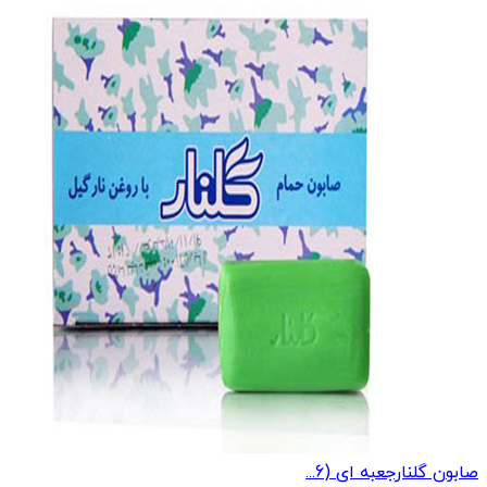
صابون گلنارجعبه ای (6...