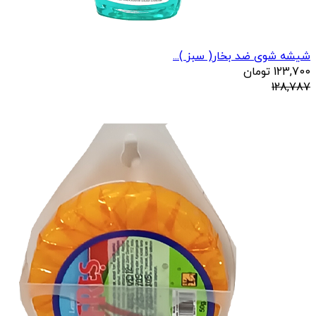
شیشه شوی ضد بخار( سبز )...
123,700
تومان
128,787