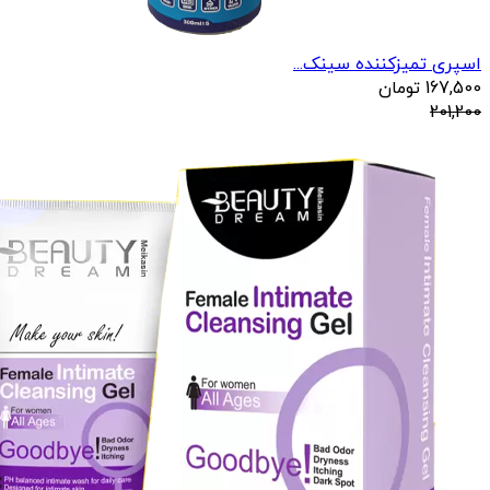
اسپری تمیزکننده سینک...
167,500
تومان
201,200