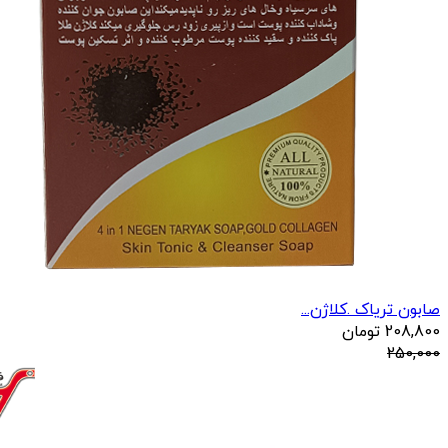
صابون تریاک .کلاژن...
208,800
تومان
250,000