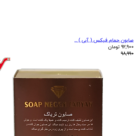
صابون حمام فیکس ( آبی ) ...
92,900
تومان
98,990