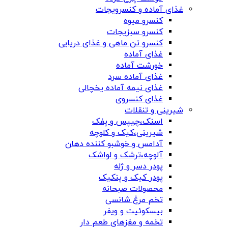
غذای آماده و کنسرویجات
کنسرو میوه
کنسرو سبزیجات
کنسرو تن ماهی و غذای دریایی
غذای آماده
خورشت آماده
غذای آماده سرد
غذای نیمه آماده یخچالی
غذای کنسروی
شیرینی و تنقلات
اسنک،چیپس و پفک
شیرینی،کیک و کلوچه
آدامس و خوشبو کننده دهان
آلوچه،ترشک و لواشک
پودر دسر و ژله
پودر کیک و پنکیک
محصولات صبحانه
تخم مرغ شانسی
بیسکوئیت و ویفر
تخمه و مغزهای طعم دار