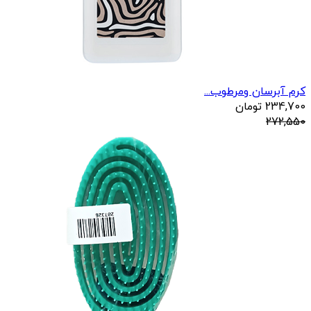
کرم آبرسان ومرطوب...
234,700
تومان
272,550