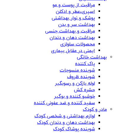
مراقبت از پوست و مو
اسپری،عطر و ادکلن
پوشک و نوار بهداشتی
بهداشت سر و بدن
مراقبت و بهداشت جنسی
بهداشت دهان و دندان
محصولات سلولزی
ایمنی در مقابل بیماری
بهداشت خانگی
پاک کننده
شوینده منسوجات
شوینده ظروف
لوله بازکن و رسوبگیر
حشره کش
خوشبو کننده و بوگیر
سفید کننده و ضد عفونی کننده
مادر و کودک
لوازم بهداشتی و شخصی کودک
بهداشت دهان و دندان کودک
شوینده پوشاک کودک