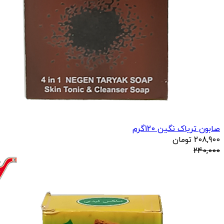
صابون تریاک نگین 120گرم
208,900
تومان
240,000