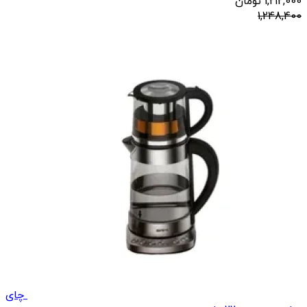
1,212,000
تومان
1,248,400
چای