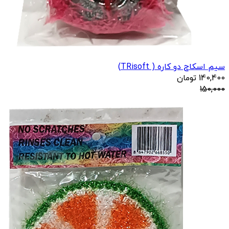
سیم اسکاج دو کاره ( TRisoft)
140,400
تومان
150,000