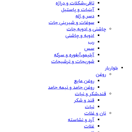
تافی،شکلات و دراژه
آبنبات و پاستیل
دسر و ژله
سوغات و شیرینی جات
چاشنی و ادویه جات
ادویه و چاشنی
رب
سس
آبلیمو،آبغوره و سرکه
شوریجات و ترشیجات
خواربار
روغن
روغن مایع
روغن جامد و نیمه جامد
قند،شکر و نبات
قند و شکر
نبات
نان و غلات
آرد و نشاسته
غلات