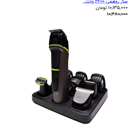
ساز روهمی 2200 وات...
10,135,000
تومان
10,380,000