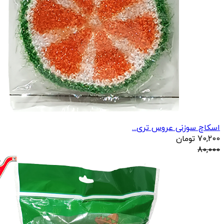
اسکاچ سوزنی عروس تری...
70,200
تومان
80,000