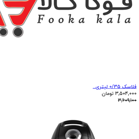
فلاسک 0/35 لیتری...
3,504,000
تومان
3,609,100