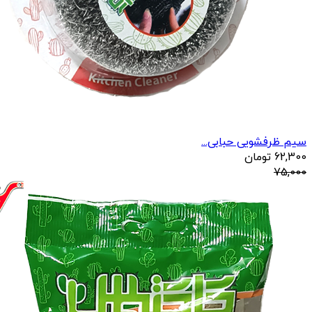
سیم ظرفشویی حبابی...
62,300
تومان
75,000