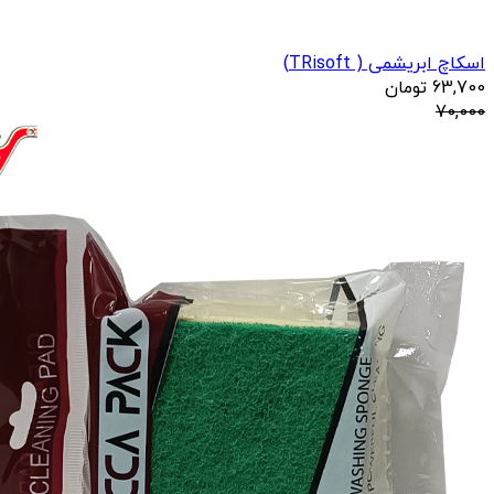
اسکاچ ابریشمی ( TRisoft)
63,700
تومان
70,000