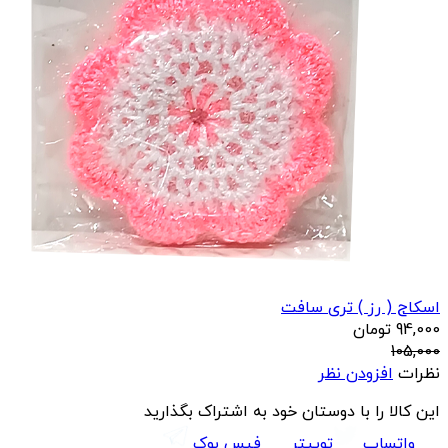
اسکاج ( رز ) تری سافت
94,000
تومان
105,000
نظرات
افزودن نظر
این کالا را با دوستان خود به اشتراک بگذارید
واتساپ
توییتر
فیس بوک