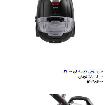
جارو برقی کیسه ای 2400...
11,900,400
تومان
12,138,400