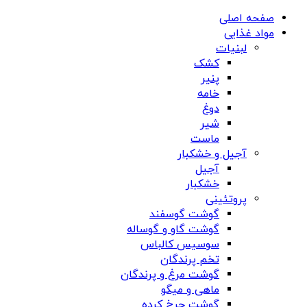
صفحه اصلی
مواد غذایی
لبنیات
کشک
پنیر
خامه
دوغ
شیر
ماست
آجیل و خشکبار
آجیل
خشکبار
پروتئینی
گوشت گوسفند
گوشت گاو و گوساله
سوسیس کالباس
تخم پرندگان
گوشت مرغ و پرندگان
ماهی و میگو
گوشت چرخ کرده