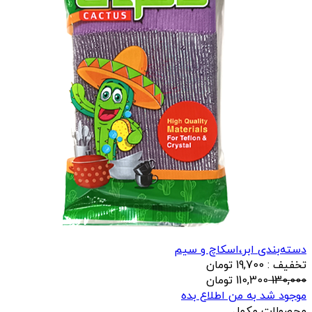
دسته‌بندی ابر،اسکاچ و سیم
تخفیف : 19,700 تومان
130,000
110,300
تومان
موجود شد به من اطلاع بده
محصولات مکمل