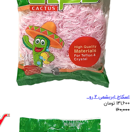
اسکاچ ابریشمی 2 رو...
141,600
تومان
160,000