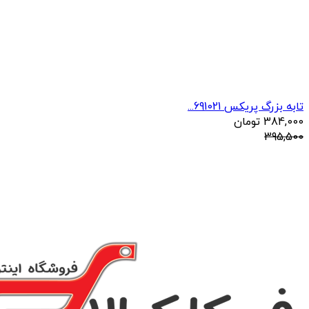
تابه بزرگ پریکس 691021...
384,000
تومان
395,500