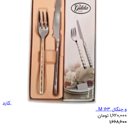
کارد
و چنگال 163 M...
1,620,000
تومان
1,668,600