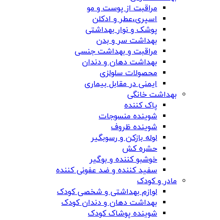
مراقبت از پوست و مو
اسپری،عطر و ادکلن
پوشک و نوار بهداشتی
بهداشت سر و بدن
مراقبت و بهداشت جنسی
بهداشت دهان و دندان
محصولات سلولزی
ایمنی در مقابل بیماری
بهداشت خانگی
پاک کننده
شوینده منسوجات
شوینده ظروف
لوله بازکن و رسوبگیر
حشره کش
خوشبو کننده و بوگیر
سفید کننده و ضد عفونی کننده
مادر و کودک
لوازم بهداشتی و شخصی کودک
بهداشت دهان و دندان کودک
شوینده پوشاک کودک