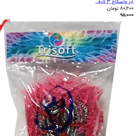
ابر واسکاچ 3 لایه...
80,200
تومان
95,000