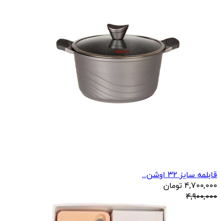
قابلمه سایز 32 اوشن...
4,700,000
تومان
4,900,000