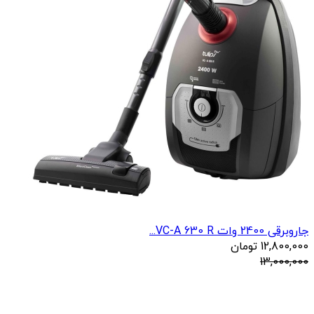
جاروبرقی 2400 وات VC-A 630 R...
12,800,000
تومان
13,000,000