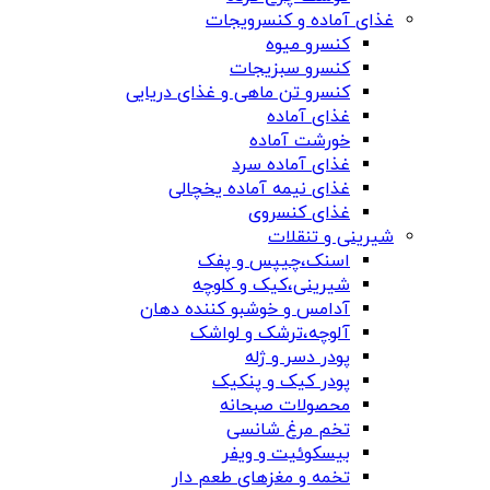
غذای آماده و کنسرویجات
کنسرو میوه
کنسرو سبزیجات
کنسرو تن ماهی و غذای دریایی
غذای آماده
خورشت آماده
غذای آماده سرد
غذای نیمه آماده یخچالی
غذای کنسروی
شیرینی و تنقلات
اسنک،چیپس و پفک
شیرینی،کیک و کلوچه
آدامس و خوشبو کننده دهان
آلوچه،ترشک و لواشک
پودر دسر و ژله
پودر کیک و پنکیک
محصولات صبحانه
تخم مرغ شانسی
بیسکوئیت و ویفر
تخمه و مغزهای طعم دار