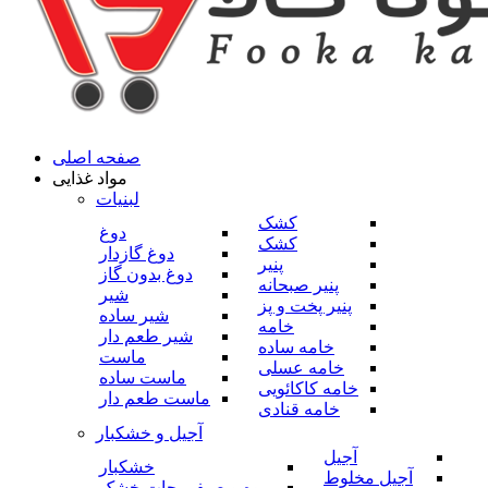
صفحه اصلی
مواد غذایی
لبنیات
کشک
دوغ
کشک
دوغ گازدار
پنیر
دوغ بدون گاز
پنیر صبحانه
شیر
پنیر پخت و پز
شیر ساده
خامه
شیر طعم دار
خامه ساده
ماست
خامه عسلی
ماست ساده
خامه کاکائویی
ماست طعم دار
خامه قنادی
آجیل و خشکبار
آجیل
خشکبار
آجیل مخلوط
میوه و صیفی جات خشک