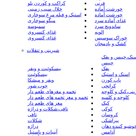
فرنی
کراکت و کوردن بلو
خورشت آماده
خلال سیب زمینی
خورشت آماده
استیک و فیله مرغ سوخاری
غذای آماده سرد
میگو سوخاری
ساندویچ سرد
سمبوسه
الویه
غذای کنسروی
خوراک سوسیس
غذای کنسروی
کشک و بادمجان
شیرینی و تنقلات
نک،چیپس و پفک
چیپس
پفک
بیسکوئیت و ویفر
اسنک و استیک
بیسکوئیت
پاپ کورن
ویفر و میشکا
کرانچی
چوب شور
نی،کیک و کلوچه
تخمه و مغزهای طعم دار
کلوچه و کلمپه
تخمه و مغز تخمه های طعم دار
کیک
مغز های طعم دار
کوکی
تافی،شکلات و دراژه
کروسان
تافی
پیراشکی
شکلات
وشبو کننده دهان
دراژه
آدامس
آبنبات و پاستیل