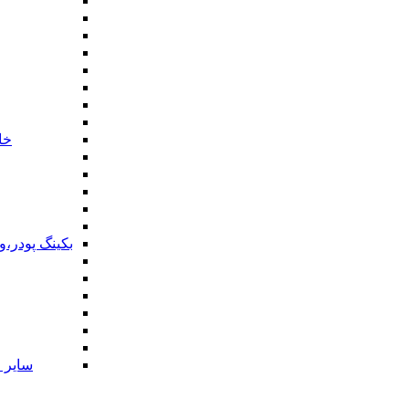
خا
بکینگ پودر،
سایر ا