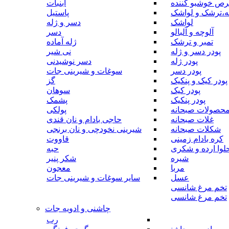
رص خوشبو کننده
آبنبات
ه،ترشک و لواشک
پاستیل
لواشک
دسر و ژله
آلوچه و آلبالو
دسر
تمبر و ترشک
ژله آماده
پودر دسر و ژله
نی شیر
پودر ژله
دسر نوشیدنی
پودر دسر
سوغات و شیرینی جات
پودر کیک و پنکیک
گز
پودر کیک
سوهان
پودر پنکیک
پشمک
حصولات صبحانه
پولکی
غلات صبحانه
حاجی بادام و نان قندی
شکلات صبحانه
شیرینی نخودچی و نان برنجی
کره بادام زمینی
قاووت
لوا ارده و شکری
حبه
شیره
شکر پنیر
مربا
معجون
عسل
سایر سوغات و شیرینی جات
تخم مرغ شانسی
تخم مرغ شانسی
چاشنی و ادویه جات
رب