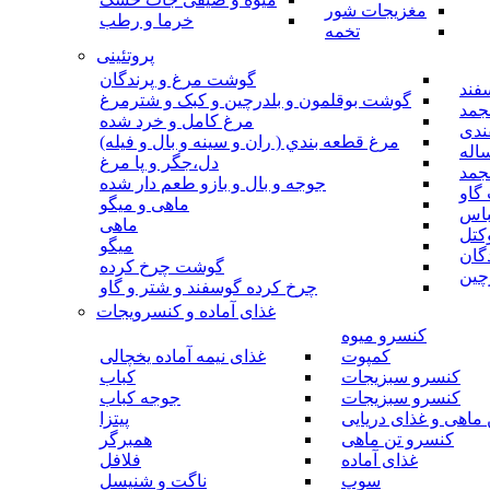
مغزیجات شور
خرما و رطب
تخمه
پروتئینی
گوشت مرغ و پرندگان
فند
گوشت بوقلمون و بلدرچین و کبک و شترمرغ
جمد
مرغ کامل و خرد شده
ندی
مرغ قطعه بندي ( ران و سينه و بال و فيله)
اله
دل،جگر و پا مرغ
جمد
جوجه و بال و بازو طعم دار شده
گاو
ماهی و میگو
باس
ماهی
کتل
میگو
گان
گوشت چرخ کرده
چین
چرخ کرده گوسفند و شتر و گاو
غذای آماده و کنسرویجات
کنسرو میوه
کمپوت
غذای نیمه آماده یخچالی
کنسرو سبزیجات
کباب
کنسرو سبزیجات
جوجه کباب
ماهی و غذای دریایی
پیتزا
کنسرو تن ماهی
همبرگر
غذای آماده
فلافل
سوپ
ناگت و شنیسل