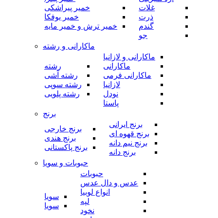
غلات
خمیر پیراشکی
ذرت
خمیر یوفکا
گندم
خمیر ترش و خمیر مایه
جو
ماکارانی و رشته
ماکارانی و لازانیا
ماکارانی
رشته
ماکارانی فرمی
رشته آشی
لازانیا
رشته سوپی
نودل
رشته پلویی
پاستا
برنج
برنج ایرانی
برنج خارجی
برنج قهوه ای
برنج هندی
برنج نیم دانه
برنج پاکستانی
برنج دانه
حبوبات و سویا
حبوبات
عدس و دال عدس
انواع لوبیا
سویا
لپه
سویا
نخود