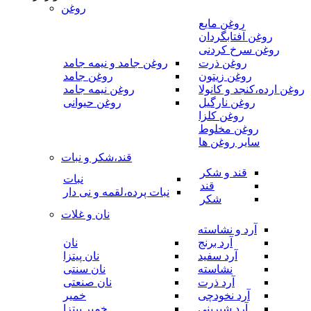
روغن
روغن مایع
روغن آفتابگردان
روغن سرخ کردنی
روغن ذرت
روغن جامد و نیمه جامد
روغن زیتون
روغن جامد
روغن ارده،کنجد و کانولا
روغن نیمه جامد
روغن نارگیل
روغن حیوانی
روغن کلزا
روغن مخلوط
سایر روغن ها
قند،شکر و نبات
قند و شکر
نبات
قند
نبات پرده،لقمه و نی دار
شکر
نان و غلات
آرد و نشاسته
آرد برنج
نان
آرد سفید
نان پیتزا
نشاسته
نان سنتی
آرد ذرت
نان صنعتی
آرد نخودچی
خمیر
آرد شیرینی
خمیر پیتزا