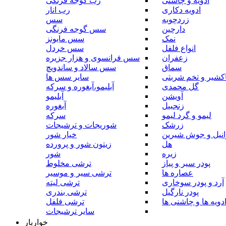
ادویه و چاشنی
رب گوجه فرنگی
ادویه دکاری
رب انار
زردچوبه
سس
دارچین
سس گوجه فرنگی
نمک
سس مایونز
انواع فلفل
سس خردل
زعفران
سس فرانسوی و هزار جزیره
سماق
سس سالاد و ساندویچ
کشیر و تخم شربتی
سایر سس ها
گل محمدی
آبلیمو،آبغوره و سرکه
آویشن
آبلیمو
زنجبیل
آبغوره
لیمو و گرد لیمو
سرکه
زرشک
شوریجات و ترشیجات
وانیل و جوش شیرین
خیار شور
هل
زیتون شور و پرورده
زیره
شور
پودر سیر و پیاز
ترشی مخلوط
عصاره ها
ترشی سیر و موسیر
آرد و پودر سوخاری
ترشی لیته
پودر نارگیل
ترشی بندری
دویه ها و چاشنی ها
ترشی فلفل
سایر ترشیجات
خواربار