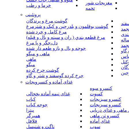
مغزیجات شور
خرما و رطب
تخمه
پروتئینی
گوشت مرغ و پرندگان
فند
گوشت بوقلمون و بلدرچین و کبک و شترمرغ
جمد
مرغ کامل و خرد شده
ندی
مرغ قطعه بندي ( ران و سينه و بال و فيله)
اله
دل،جگر و پا مرغ
جمد
جوجه و بال و بازو طعم دار شده
گاو
ماهی و میگو
باس
ماهی
کتل
میگو
گان
گوشت چرخ کرده
چین
چرخ کرده گوسفند و شتر و گاو
غذای آماده و کنسرویجات
کنسرو میوه
کمپوت
غذای نیمه آماده یخچالی
کنسرو سبزیجات
کباب
کنسرو سبزیجات
جوجه کباب
ماهی و غذای دریایی
پیتزا
کنسرو تن ماهی
همبرگر
غذای آماده
فلافل
سوپ
ناگت و شنیسل