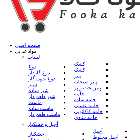
صفحه اصلی
مواد غذایی
لبنیات
کشک
دوغ
کشک
دوغ گازدار
پنیر
دوغ بدون گاز
پنیر صبحانه
شیر
پنیر پخت و پز
شیر ساده
خامه
شیر طعم دار
خامه ساده
ماست
خامه عسلی
ماست ساده
خامه کاکائویی
ماست طعم دار
خامه قنادی
آجیل و خشکبار
آجیل
خشکبار
آجیل مخلوط
میوه و صیفی جات خشک