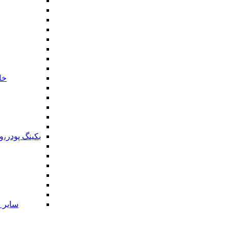
خا
بکینگ پودر،
سایر ا