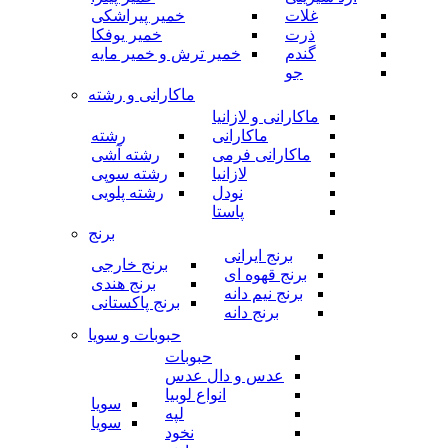
غلات
خمیر پیراشکی
ذرت
خمیر یوفکا
گندم
خمیر ترش و خمیر مایه
جو
ماکارانی و رشته
ماکارانی و لازانیا
ماکارانی
رشته
ماکارانی فرمی
رشته آشی
لازانیا
رشته سوپی
نودل
رشته پلویی
پاستا
برنج
برنج ایرانی
برنج خارجی
برنج قهوه ای
برنج هندی
برنج نیم دانه
برنج پاکستانی
برنج دانه
حبوبات و سویا
حبوبات
عدس و دال عدس
انواع لوبیا
سویا
لپه
سویا
نخود