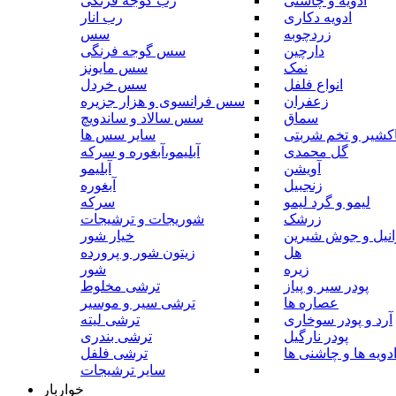
ادویه و چاشنی
رب گوجه فرنگی
ادویه دکاری
رب انار
زردچوبه
سس
دارچین
سس گوجه فرنگی
نمک
سس مایونز
انواع فلفل
سس خردل
زعفران
سس فرانسوی و هزار جزیره
سماق
سس سالاد و ساندویچ
کشیر و تخم شربتی
سایر سس ها
گل محمدی
آبلیمو،آبغوره و سرکه
آویشن
آبلیمو
زنجبیل
آبغوره
لیمو و گرد لیمو
سرکه
زرشک
شوریجات و ترشیجات
وانیل و جوش شیرین
خیار شور
هل
زیتون شور و پرورده
زیره
شور
پودر سیر و پیاز
ترشی مخلوط
عصاره ها
ترشی سیر و موسیر
آرد و پودر سوخاری
ترشی لیته
پودر نارگیل
ترشی بندری
دویه ها و چاشنی ها
ترشی فلفل
سایر ترشیجات
خواربار