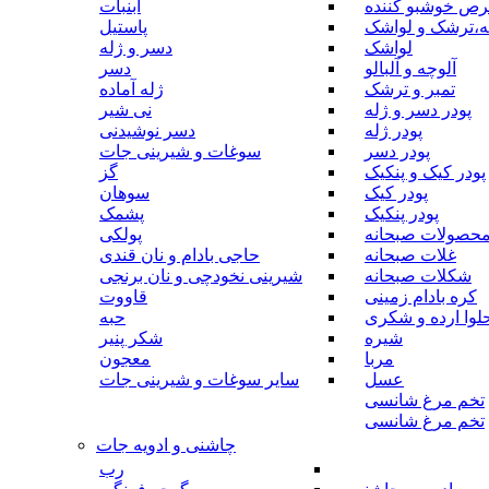
رص خوشبو کننده
آبنبات
ه،ترشک و لواشک
پاستیل
لواشک
دسر و ژله
آلوچه و آلبالو
دسر
تمبر و ترشک
ژله آماده
پودر دسر و ژله
نی شیر
پودر ژله
دسر نوشیدنی
پودر دسر
سوغات و شیرینی جات
پودر کیک و پنکیک
گز
پودر کیک
سوهان
پودر پنکیک
پشمک
حصولات صبحانه
پولکی
غلات صبحانه
حاجی بادام و نان قندی
شکلات صبحانه
شیرینی نخودچی و نان برنجی
کره بادام زمینی
قاووت
لوا ارده و شکری
حبه
شیره
شکر پنیر
مربا
معجون
عسل
سایر سوغات و شیرینی جات
تخم مرغ شانسی
تخم مرغ شانسی
چاشنی و ادویه جات
رب