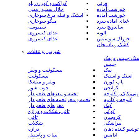
فرنی
کراکت و کوردن بلو
خورشت آماده
خلال سیب زمینی
خورشت آماده
استیک و فیله مرغ سوخاری
غذای آماده سرد
میگو سوخاری
ساندویچ سرد
سمبوسه
الویه
غذای کنسروی
خوراک سوسیس
غذای کنسروی
کشک و بادمجان
شیرینی و تنقلات
نک،چیپس و پفک
چیپس
پفک
بیسکوئیت و ویفر
اسنک و استیک
بیسکوئیت
پاپ کورن
ویفر و میشکا
کرانچی
چوب شور
نی،کیک و کلوچه
تخمه و مغزهای طعم دار
کلوچه و کلمپه
تخمه و مغز تخمه های طعم دار
کیک
مغز های طعم دار
کوکی
تافی،شکلات و دراژه
کروسان
تافی
پیراشکی
شکلات
وشبو کننده دهان
دراژه
آدامس
آبنبات و پاستیل