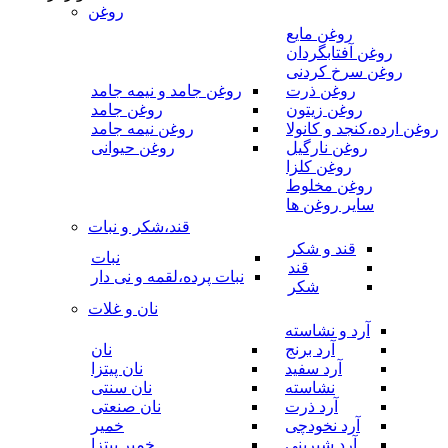
روغن
روغن مایع
روغن آفتابگردان
روغن سرخ کردنی
روغن ذرت
روغن جامد و نیمه جامد
روغن زیتون
روغن جامد
روغن ارده،کنجد و کانولا
روغن نیمه جامد
روغن نارگیل
روغن حیوانی
روغن کلزا
روغن مخلوط
سایر روغن ها
قند،شکر و نبات
قند و شکر
نبات
قند
نبات پرده،لقمه و نی دار
شکر
نان و غلات
آرد و نشاسته
آرد برنج
نان
آرد سفید
نان پیتزا
نشاسته
نان سنتی
آرد ذرت
نان صنعتی
آرد نخودچی
خمیر
آرد شیرینی
خمیر پیتزا