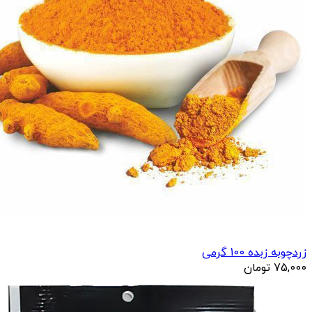
زردچوبه زبده 100 گرمی
75,000
تومان