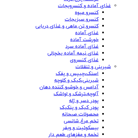
غذای آماده و کنسرویجات
کنسرو میوه
کنسرو سبزیجات
کنسرو تن ماهی و غذای دریایی
غذای آماده
خورشت آماده
غذای آماده سرد
غذای نیمه آماده یخچالی
غذای کنسروی
شیرینی و تنقلات
اسنک،چیپس و پفک
شیرینی،کیک و کلوچه
آدامس و خوشبو کننده دهان
آلوچه،ترشک و لواشک
پودر دسر و ژله
پودر کیک و پنکیک
محصولات صبحانه
تخم مرغ شانسی
بیسکوئیت و ویفر
تخمه و مغزهای طعم دار