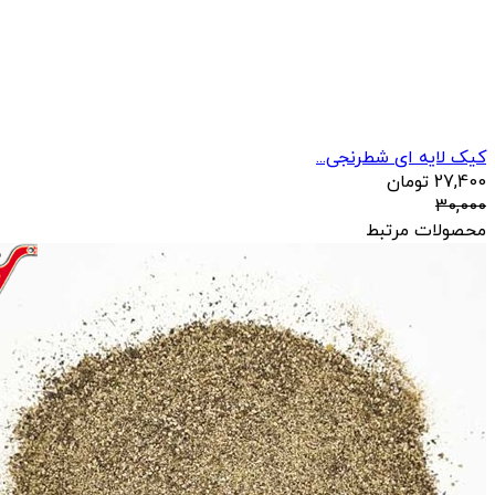
کیک لایه ای شطرنجی...
27,400
تومان
30,000
محصولات مرتبط