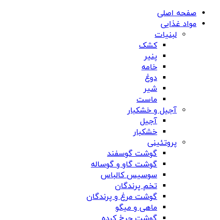
صفحه اصلی
مواد غذایی
لبنیات
کشک
پنیر
خامه
دوغ
شیر
ماست
آجیل و خشکبار
آجیل
خشکبار
پروتئینی
گوشت گوسفند
گوشت گاو و گوساله
سوسیس کالباس
تخم پرندگان
گوشت مرغ و پرندگان
ماهی و میگو
گوشت چرخ کرده