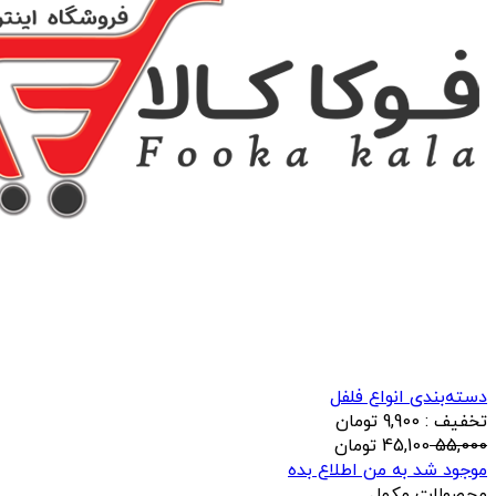
دسته‌بندی انواع فلفل
تخفیف : 9,900 تومان
55,000
45,100
تومان
موجود شد به من اطلاع بده
محصولات مکمل