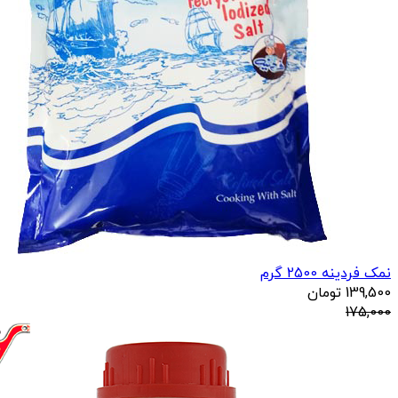
نمک فردینه 2500 گرم
139,500
تومان
175,000