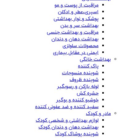
مراقبت از پوست و مو
اسپری،عطر و ادکلن
پوشک و نوار بهداشتی
بهداشت سر و بدن
مراقبت و بهداشت جنسی
بهداشت دهان و دندان
محصولات سلولزی
ایمنی در مقابل بیماری
بهداشت خانگی
پاک کننده
شوینده منسوجات
شوینده ظروف
لوله بازکن و رسوبگیر
حشره کش
خوشبو کننده و بوگیر
سفید کننده و ضد عفونی کننده
مادر و کودک
لوازم بهداشتی و شخصی کودک
بهداشت دهان و دندان کودک
شوینده پوشاک کودک