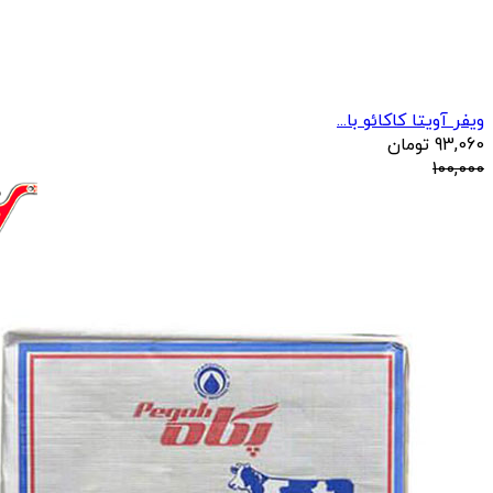
ویفر آویتا کاکائو با...
93,060
تومان
100,000