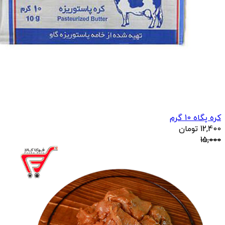
کره پگاه 10 گرم
12,400
تومان
15,000