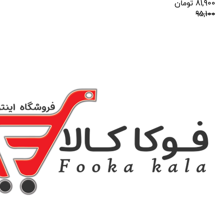
81,900
تومان
95,100