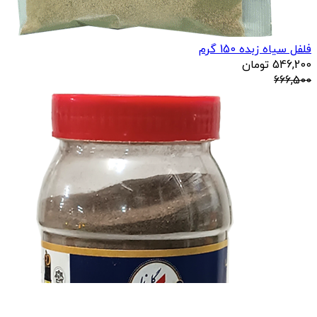
فلفل سیاه زبده 150 گرم
546,200
تومان
666,500