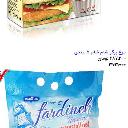
مرغ برگر شام شام 5 عددی
287,200
تومان
373,000