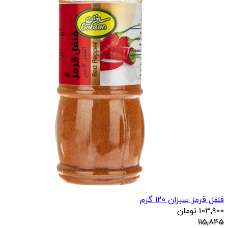
فلفل قرمز سبزان 120 گرم
103,900
تومان
115,845