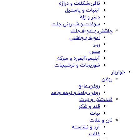
تافی،شکلات و دراژه
آبنبات و پاستیل
دسر و ژله
سوغات و شیرینی جات
چاشنی و ادویه جات
ادویه و چاشنی
رب
سس
آبلیمو،آبغوره و سرکه
شوریجات و ترشیجات
خواربار
روغن
روغن مایع
روغن جامد و نیمه جامد
قند،شکر و نبات
قند و شکر
نبات
نان و غلات
آرد و نشاسته
غلات