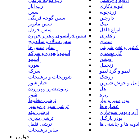
ادویه و چاشنی
رب گوجه فرنگی
ادویه دکاری
رب انار
زردچوبه
سس
دارچین
سس گوجه فرنگی
نمک
سس مایونز
انواع فلفل
سس خردل
زعفران
سس فرانسوی و هزار جزیره
سماق
سس سالاد و ساندویچ
کشیر و تخم شربتی
سایر سس ها
گل محمدی
آبلیمو،آبغوره و سرکه
آویشن
آبلیمو
زنجبیل
آبغوره
لیمو و گرد لیمو
سرکه
زرشک
شوریجات و ترشیجات
وانیل و جوش شیرین
خیار شور
هل
زیتون شور و پرورده
زیره
شور
پودر سیر و پیاز
ترشی مخلوط
عصاره ها
ترشی سیر و موسیر
آرد و پودر سوخاری
ترشی لیته
پودر نارگیل
ترشی بندری
دویه ها و چاشنی ها
ترشی فلفل
سایر ترشیجات
خواربار