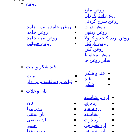
روغن
روغن مایع
روغن آفتابگردان
روغن سرخ کردنی
روغن ذرت
روغن جامد و نیمه جامد
روغن زیتون
روغن جامد
روغن ارده،کنجد و کانولا
روغن نیمه جامد
روغن نارگیل
روغن حیوانی
روغن کلزا
روغن مخلوط
سایر روغن ها
قند،شکر و نبات
قند و شکر
نبات
قند
نبات پرده،لقمه و نی دار
شکر
نان و غلات
آرد و نشاسته
آرد برنج
نان
آرد سفید
نان پیتزا
نشاسته
نان سنتی
آرد ذرت
نان صنعتی
آرد نخودچی
خمیر
آرد شیرینی
خمیر پیتزا