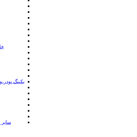
خا
بکینگ پودر،
سایر ا