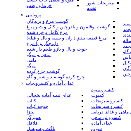
مغزیجات شور
خرما و رطب
تخمه
پروتئینی
گوشت مرغ و پرندگان
فند
گوشت بوقلمون و بلدرچین و کبک و شترمرغ
جمد
مرغ کامل و خرد شده
ندی
مرغ قطعه بندي ( ران و سينه و بال و فيله)
اله
دل،جگر و پا مرغ
جمد
جوجه و بال و بازو طعم دار شده
گاو
ماهی و میگو
باس
ماهی
کتل
میگو
گان
گوشت چرخ کرده
چین
چرخ کرده گوسفند و شتر و گاو
غذای آماده و کنسرویجات
کنسرو میوه
کمپوت
غذای نیمه آماده یخچالی
کنسرو سبزیجات
کباب
کنسرو سبزیجات
جوجه کباب
ماهی و غذای دریایی
پیتزا
کنسرو تن ماهی
همبرگر
غذای آماده
فلافل
سوپ
ناگت و شنیسل