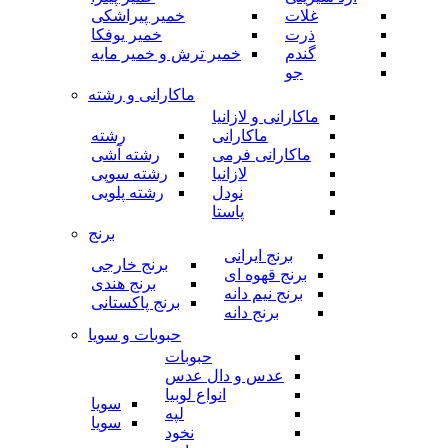
غلات
خمیر پیراشکی
ذرت
خمیر یوفکا
گندم
خمیر ترش و خمیر مایه
جو
ماکارانی و رشته
ماکارانی و لازانیا
ماکارانی
رشته
ماکارانی فرمی
رشته آشی
لازانیا
رشته سوپی
نودل
رشته پلویی
پاستا
برنج
برنج ایرانی
برنج خارجی
برنج قهوه ای
برنج هندی
برنج نیم دانه
برنج پاکستانی
برنج دانه
حبوبات و سویا
حبوبات
عدس و دال عدس
انواع لوبیا
سویا
لپه
سویا
نخود