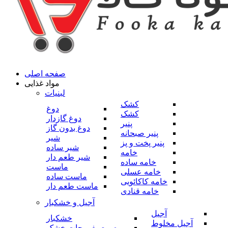
صفحه اصلی
مواد غذایی
لبنیات
کشک
دوغ
کشک
دوغ گازدار
پنیر
دوغ بدون گاز
پنیر صبحانه
شیر
پنیر پخت و پز
شیر ساده
خامه
شیر طعم دار
خامه ساده
ماست
خامه عسلی
ماست ساده
خامه کاکائویی
ماست طعم دار
خامه قنادی
آجیل و خشکبار
آجیل
خشکبار
آجیل مخلوط
میوه و صیفی جات خشک