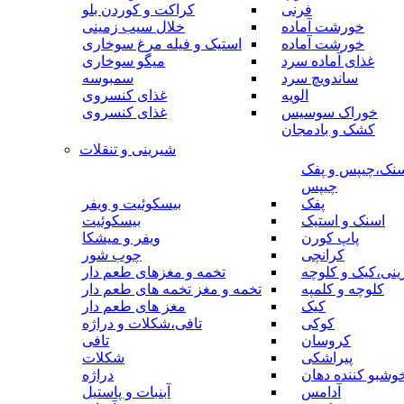
فرنی
کراکت و کوردن بلو
خورشت آماده
خلال سیب زمینی
خورشت آماده
استیک و فیله مرغ سوخاری
غذای آماده سرد
میگو سوخاری
ساندویچ سرد
سمبوسه
الویه
غذای کنسروی
خوراک سوسیس
غذای کنسروی
کشک و بادمجان
شیرینی و تنقلات
نک،چیپس و پفک
چیپس
پفک
بیسکوئیت و ویفر
اسنک و استیک
بیسکوئیت
پاپ کورن
ویفر و میشکا
کرانچی
چوب شور
نی،کیک و کلوچه
تخمه و مغزهای طعم دار
کلوچه و کلمپه
تخمه و مغز تخمه های طعم دار
کیک
مغز های طعم دار
کوکی
تافی،شکلات و دراژه
کروسان
تافی
پیراشکی
شکلات
وشبو کننده دهان
دراژه
آدامس
آبنبات و پاستیل