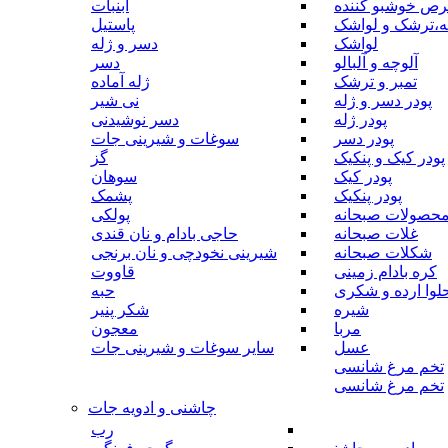
رص خوشبو کننده
آبنبات
ه،ترشک و لواشک
پاستیل
لواشک
دسر و ژله
آلوچه و آلبالو
دسر
تمبر و ترشک
ژله آماده
پودر دسر و ژله
نی شیر
پودر ژله
دسر نوشیدنی
پودر دسر
سوغات و شیرینی جات
پودر کیک و پنکیک
گز
پودر کیک
سوهان
پودر پنکیک
پشمک
حصولات صبحانه
پولکی
غلات صبحانه
حاجی بادام و نان قندی
شکلات صبحانه
شیرینی نخودچی و نان برنجی
کره بادام زمینی
قاووت
لوا ارده و شکری
حبه
شیره
شکر پنیر
مربا
معجون
عسل
سایر سوغات و شیرینی جات
تخم مرغ شانسی
تخم مرغ شانسی
چاشنی و ادویه جات
رب