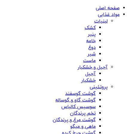
صفحه اصلی
مواد غذایی
لبنیات
کشک
پنیر
خامه
دوغ
شیر
ماست
آجیل و خشکبار
آجیل
خشکبار
پروتئینی
گوشت گوسفند
گوشت گاو و گوساله
سوسیس کالباس
تخم پرندگان
گوشت مرغ و پرندگان
ماهی و میگو
گوشت چرخ کرده