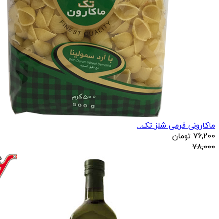
ماکارونی فرمی شلز تک...
76,200
تومان
78,000