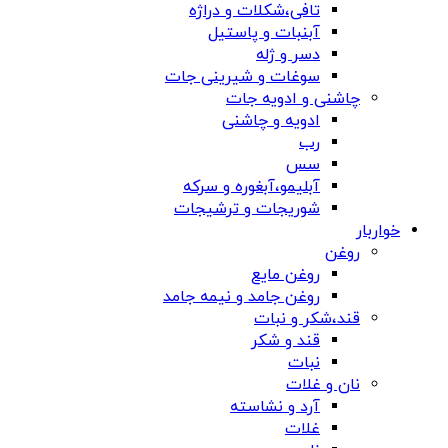
تافی،شکلات و دراژه
آبنبات و پاستیل
دسر و ژله
سوغات و شیرینی جات
چاشنی و ادویه جات
ادویه و چاشنی
رب
سس
آبلیمو،آبغوره و سرکه
شوریجات و ترشیجات
خواربار
روغن
روغن مایع
روغن جامد و نیمه جامد
قند،شکر و نبات
قند و شکر
نبات
نان و غلات
آرد و نشاسته
غلات