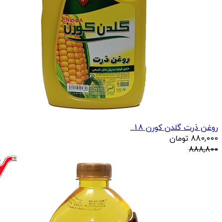
روغن ذرت گلدن کورن 1.8...
880,000
تومان
888,800