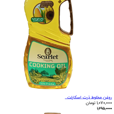
روغن مخلوط ذرت اسکارلت...
1,070,000
تومان
1,295,000