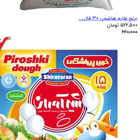
برنج طارم هاشمی 30 فال_...
522,500
تومان
620,000