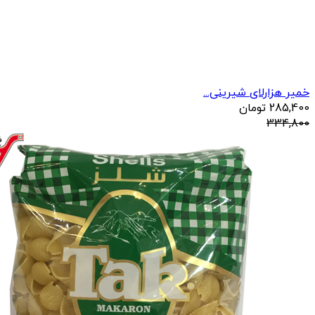
خمیر هزارلای شیرینی...
285,400
تومان
334,800