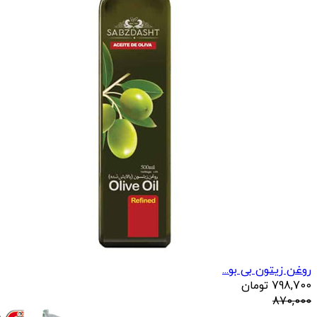
روغن زیتون بی بو...
798,700
تومان
870,000