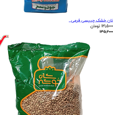
نان خشک چیپسی فرمی...
121,500
تومان
135,200