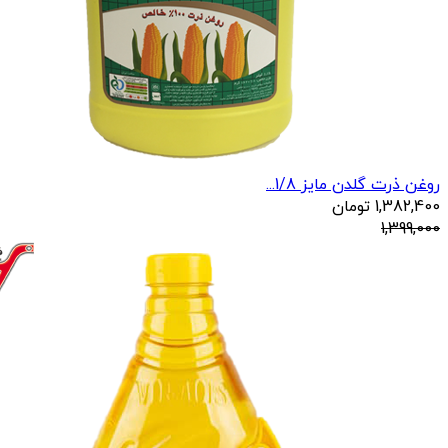
روغن ذرت گلدن مایز 1/8...
1,382,400
تومان
1,399,000