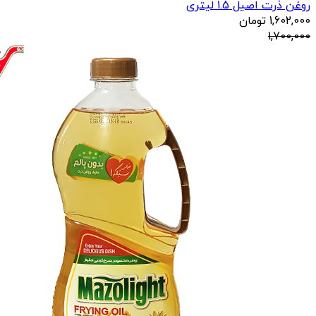
روغن ذرت اصیل 1.5 لیتری
1,602,000
تومان
1,700,000