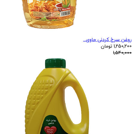
روغن سرخ کردنی حاوی...
1,250,200
تومان
1,540,000