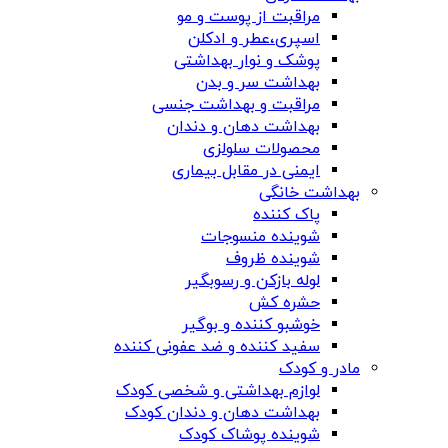
مراقبت از پوست و مو
اسپری،عطر و ادکلن
پوشک و نوار بهداشتی
بهداشت سر و بدن
مراقبت و بهداشت جنسی
بهداشت دهان و دندان
محصولات سلولزی
ایمنی در مقابل بیماری
بهداشت خانگی
پاک کننده
شوینده منسوجات
شوینده ظروف
لوله بازکن و رسوبگیر
حشره کش
خوشبو کننده و بوگیر
سفید کننده و ضد عفونی کننده
مادر و کودک
لوازم بهداشتی و شخصی کودک
بهداشت دهان و دندان کودک
شوینده پوشاک کودک