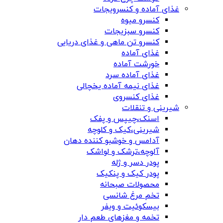
غذای آماده و کنسرویجات
کنسرو میوه
کنسرو سبزیجات
کنسرو تن ماهی و غذای دریایی
غذای آماده
خورشت آماده
غذای آماده سرد
غذای نیمه آماده یخچالی
غذای کنسروی
شیرینی و تنقلات
اسنک،چیپس و پفک
شیرینی،کیک و کلوچه
آدامس و خوشبو کننده دهان
آلوچه،ترشک و لواشک
پودر دسر و ژله
پودر کیک و پنکیک
محصولات صبحانه
تخم مرغ شانسی
بیسکوئیت و ویفر
تخمه و مغزهای طعم دار