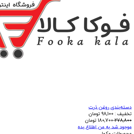
دسته‌بندی روغن ذرت
تخفیف : 98,100 تومان
278,800
180,700
تومان
موجود شد به من اطلاع بده
محصولات مکمل