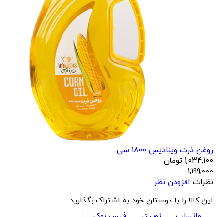
روغن ذرت وینادیس 1800 سی...
1,034,100
تومان
1,199,000
نظرات
افزودن نظر
این کالا را با دوستان خود به اشتراک بگذارید
واتساپ
توییتر
فیس بوک