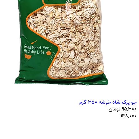
جو پرک شاه خوشه 350 گرم
95,300
تومان
148,000