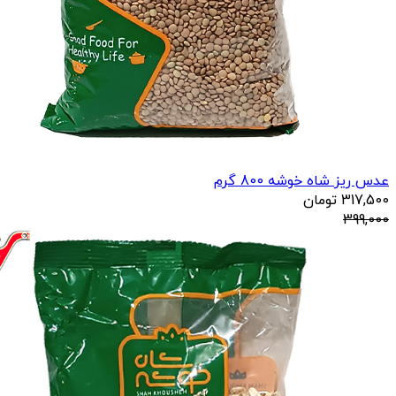
عدس ریز شاه خوشه 800 گرم
317,500
تومان
399,000