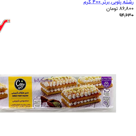
رشته پلویی برتر 400 گرم
86,800
تومان
94,630