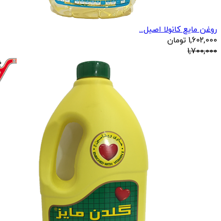
روغن مایع کانولا اصیل...
1,602,000
تومان
1,700,000