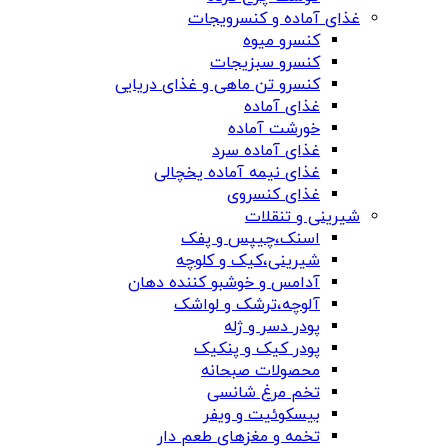
غذای آماده و کنسرویجات
کنسرو میوه
کنسرو سبزیجات
کنسرو تن ماهی و غذای دریایی
غذای آماده
خورشت آماده
غذای آماده سرد
غذای نیمه آماده یخچالی
غذای کنسروی
شیرینی و تنقلات
اسنک،چیپس و پفک
شیرینی،کیک و کلوچه
آدامس و خوشبو کننده دهان
آلوچه،ترشک و لواشک
پودر دسر و ژله
پودر کیک و پنکیک
محصولات صبحانه
تخم مرغ شانسی
بیسکوئیت و ویفر
تخمه و مغزهای طعم دار