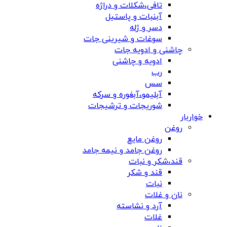
تافی،شکلات و دراژه
آبنبات و پاستیل
دسر و ژله
سوغات و شیرینی جات
چاشنی و ادویه جات
ادویه و چاشنی
رب
سس
آبلیمو،آبغوره و سرکه
شوریجات و ترشیجات
خواربار
روغن
روغن مایع
روغن جامد و نیمه جامد
قند،شکر و نبات
قند و شکر
نبات
نان و غلات
آرد و نشاسته
غلات