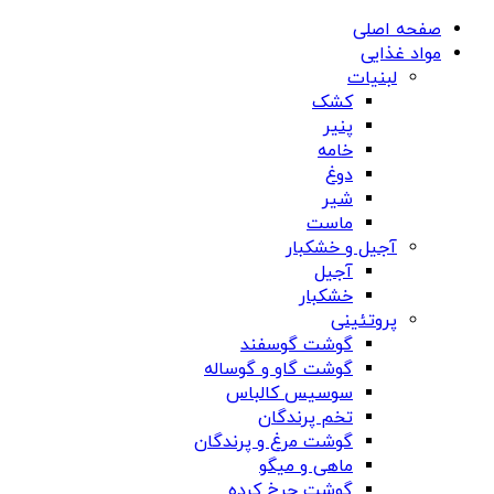
صفحه اصلی
مواد غذایی
لبنیات
کشک
پنیر
خامه
دوغ
شیر
ماست
آجیل و خشکبار
آجیل
خشکبار
پروتئینی
گوشت گوسفند
گوشت گاو و گوساله
سوسیس کالباس
تخم پرندگان
گوشت مرغ و پرندگان
ماهی و میگو
گوشت چرخ کرده