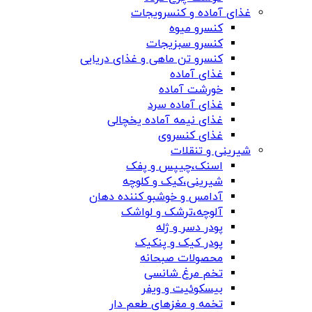
غذای آماده و کنسرویجات
کنسرو میوه
کنسرو سبزیجات
کنسرو تن ماهی و غذای دریایی
غذای آماده
خورشت آماده
غذای آماده سرد
غذای نیمه آماده یخچالی
غذای کنسروی
شیرینی و تنقلات
اسنک،چیپس و پفک
شیرینی،کیک و کلوچه
آدامس و خوشبو کننده دهان
آلوچه،ترشک و لواشک
پودر دسر و ژله
پودر کیک و پنکیک
محصولات صبحانه
تخم مرغ شانسی
بیسکوئیت و ویفر
تخمه و مغزهای طعم دار