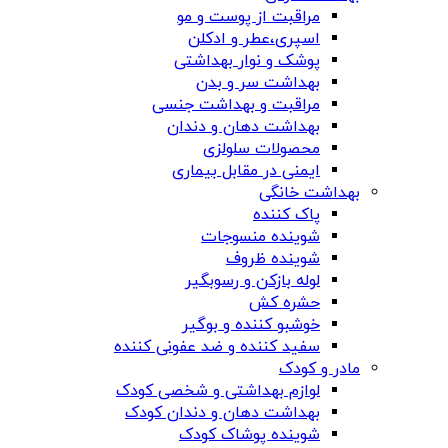
مراقبت از پوست و مو
اسپری،عطر و ادکلن
پوشک و نوار بهداشتی
بهداشت سر و بدن
مراقبت و بهداشت جنسی
بهداشت دهان و دندان
محصولات سلولزی
ایمنی در مقابل بیماری
بهداشت خانگی
پاک کننده
شوینده منسوجات
شوینده ظروف
لوله بازکن و رسوبگیر
حشره کش
خوشبو کننده و بوگیر
سفید کننده و ضد عفونی کننده
مادر و کودک
لوازم بهداشتی و شخصی کودک
بهداشت دهان و دندان کودک
شوینده پوشاک کودک