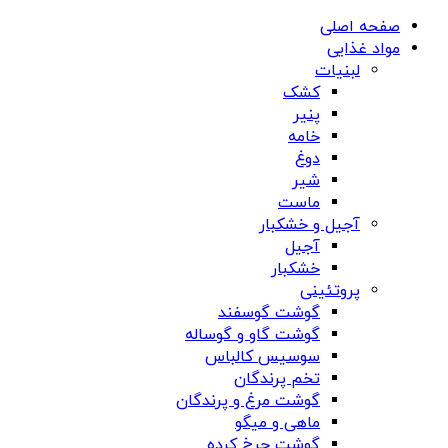
صفحه اصلی
مواد غذایی
لبنیات
کشک
پنیر
خامه
دوغ
شیر
ماست
آجیل و خشکبار
آجیل
خشکبار
پروتئینی
گوشت گوسفند
گوشت گاو و گوساله
سوسیس کالباس
تخم پرندگان
گوشت مرغ و پرندگان
ماهی و میگو
گوشت چرخ کرده