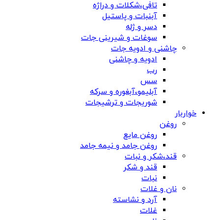
تافی،شکلات و دراژه
آبنبات و پاستیل
دسر و ژله
سوغات و شیرینی جات
چاشنی و ادویه جات
ادویه و چاشنی
رب
سس
آبلیمو،آبغوره و سرکه
شوریجات و ترشیجات
خواربار
روغن
روغن مایع
روغن جامد و نیمه جامد
قند،شکر و نبات
قند و شکر
نبات
نان و غلات
آرد و نشاسته
غلات