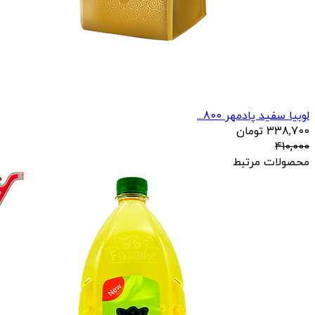
لوبیا سفید پادمهر 800...
338,700
تومان
410,000
محصولات مرتبط