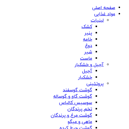
صفحه اصلی
مواد غذایی
لبنیات
کشک
پنیر
خامه
دوغ
شیر
ماست
آجیل و خشکبار
آجیل
خشکبار
پروتئینی
گوشت گوسفند
گوشت گاو و گوساله
سوسیس کالباس
تخم پرندگان
گوشت مرغ و پرندگان
ماهی و میگو
گوشت چرخ کرده