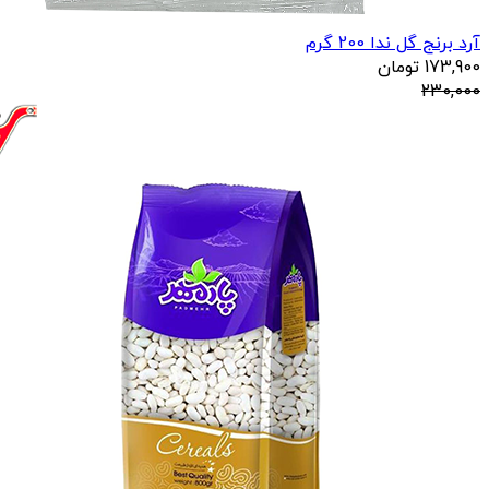
آرد برنج گل ندا 200 گرم
173,900
تومان
230,000