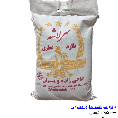
برنج سرلاشه طارم عطری...
385,000
تومان