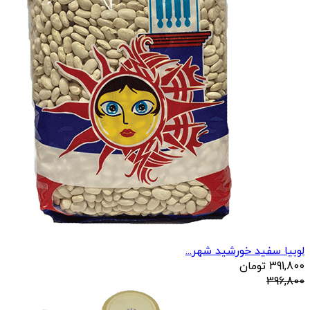
لوبیا سفید خورشید شهر...
391,800
تومان
396,800