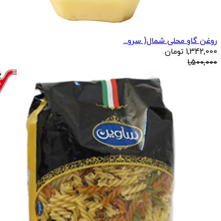
روغن گاو محلی شمال( سرو...
1,342,000
تومان
1,500,000