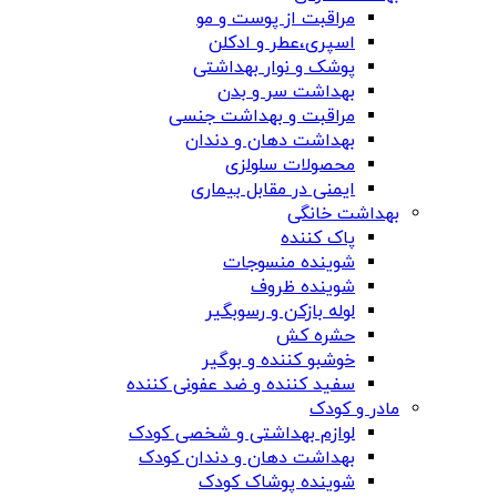
مراقبت از پوست و مو
اسپری،عطر و ادکلن
پوشک و نوار بهداشتی
بهداشت سر و بدن
مراقبت و بهداشت جنسی
بهداشت دهان و دندان
محصولات سلولزی
ایمنی در مقابل بیماری
بهداشت خانگی
پاک کننده
شوینده منسوجات
شوینده ظروف
لوله بازکن و رسوبگیر
حشره کش
خوشبو کننده و بوگیر
سفید کننده و ضد عفونی کننده
مادر و کودک
لوازم بهداشتی و شخصی کودک
بهداشت دهان و دندان کودک
شوینده پوشاک کودک