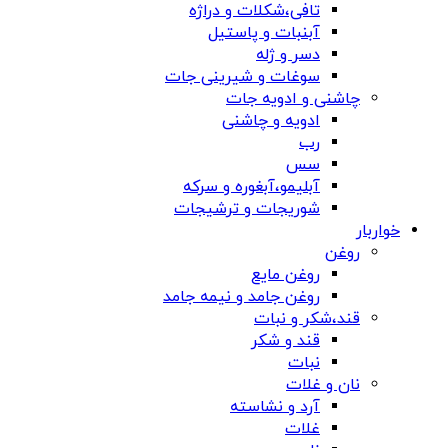
تافی،شکلات و دراژه
آبنبات و پاستیل
دسر و ژله
سوغات و شیرینی جات
چاشنی و ادویه جات
ادویه و چاشنی
رب
سس
آبلیمو،آبغوره و سرکه
شوریجات و ترشیجات
خواربار
روغن
روغن مایع
روغن جامد و نیمه جامد
قند،شکر و نبات
قند و شکر
نبات
نان و غلات
آرد و نشاسته
غلات