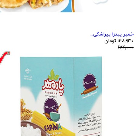
خمیر پیتزا پیراشکی...
148,930
تومان
174,000