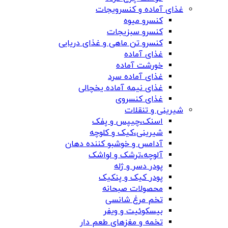
غذای آماده و کنسرویجات
کنسرو میوه
کنسرو سبزیجات
کنسرو تن ماهی و غذای دریایی
غذای آماده
خورشت آماده
غذای آماده سرد
غذای نیمه آماده یخچالی
غذای کنسروی
شیرینی و تنقلات
اسنک،چیپس و پفک
شیرینی،کیک و کلوچه
آدامس و خوشبو کننده دهان
آلوچه،ترشک و لواشک
پودر دسر و ژله
پودر کیک و پنکیک
محصولات صبحانه
تخم مرغ شانسی
بیسکوئیت و ویفر
تخمه و مغزهای طعم دار