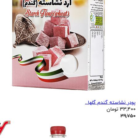
پودر نشاسته گندم گلها...
33,400
تومان
39,750