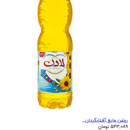
روغن مایع آفتابگردان...
543,089
تومان