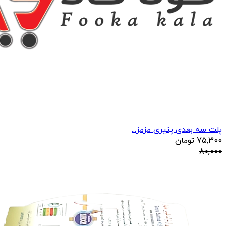
پلت سه بعدی پنیری مزمز...
75,300
تومان
80,000