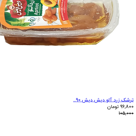
ترشک زرد آلو دیش دیش 90...
96,800
تومان
105,000