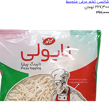
شانسی تخم مرغی متوسط
267,300
تومان
297,000