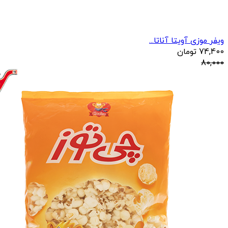
ویفر موزی آویتا آناتا...
74,400
تومان
80,000