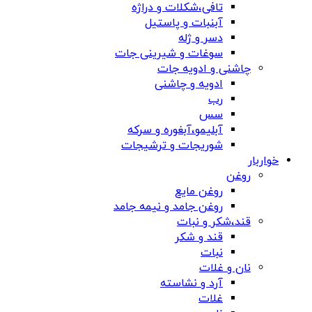
تافی،شکلات و دراژه
آبنبات و پاستیل
دسر و ژله
سوغات و شیرینی جات
چاشنی و ادویه جات
ادویه و چاشنی
رب
سس
آبلیمو،آبغوره و سرکه
شوریجات و ترشیجات
خواربار
روغن
روغن مایع
روغن جامد و نیمه جامد
قند،شکر و نبات
قند و شکر
نبات
نان و غلات
آرد و نشاسته
غلات