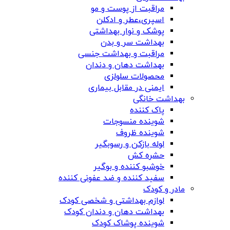
مراقبت از پوست و مو
اسپری،عطر و ادکلن
پوشک و نوار بهداشتی
بهداشت سر و بدن
مراقبت و بهداشت جنسی
بهداشت دهان و دندان
محصولات سلولزی
ایمنی در مقابل بیماری
بهداشت خانگی
پاک کننده
شوینده منسوجات
شوینده ظروف
لوله بازکن و رسوبگیر
حشره کش
خوشبو کننده و بوگیر
سفید کننده و ضد عفونی کننده
مادر و کودک
لوازم بهداشتی و شخصی کودک
بهداشت دهان و دندان کودک
شوینده پوشاک کودک