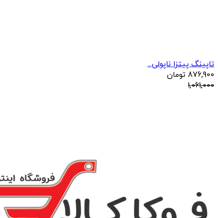
تاپینگ پیتزا ناپولی...
876,900
تومان
1,061,000