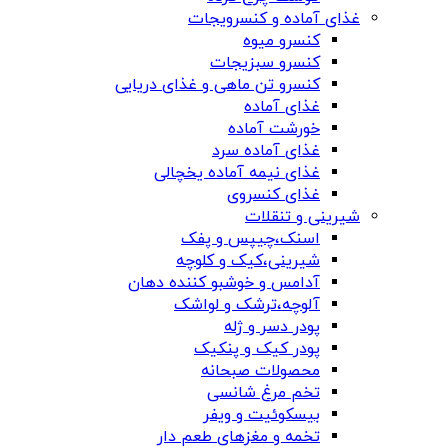
غذای آماده و کنسرویجات
کنسرو میوه
کنسرو سبزیجات
کنسرو تن ماهی و غذای دریایی
غذای آماده
خورشت آماده
غذای آماده سرد
غذای نیمه آماده یخچالی
غذای کنسروی
شیرینی و تنقلات
اسنک،چیپس و پفک
شیرینی،کیک و کلوچه
آدامس و خوشبو کننده دهان
آلوچه،ترشک و لواشک
پودر دسر و ژله
پودر کیک و پنکیک
محصولات صبحانه
تخم مرغ شانسی
بیسکوئیت و ویفر
تخمه و مغزهای طعم دار