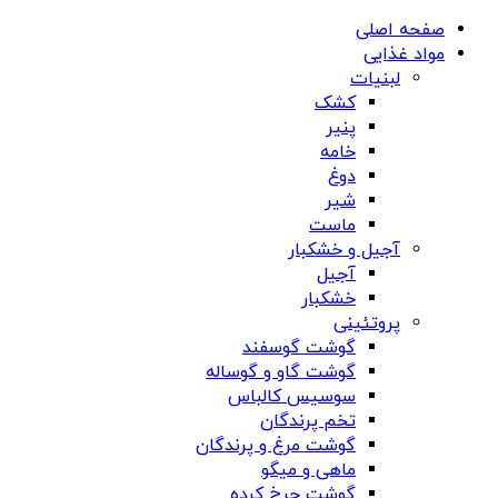
صفحه اصلی
مواد غذایی
لبنیات
کشک
پنیر
خامه
دوغ
شیر
ماست
آجیل و خشکبار
آجیل
خشکبار
پروتئینی
گوشت گوسفند
گوشت گاو و گوساله
سوسیس کالباس
تخم پرندگان
گوشت مرغ و پرندگان
ماهی و میگو
گوشت چرخ کرده