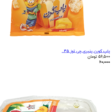
پاپ کورن پنیری چی توز 45...
56,500
تومان
60,000