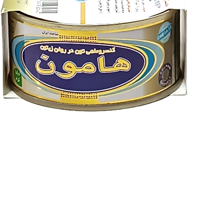
کنسرو تن ماهی در روغن...
278,700
تومان
290,000