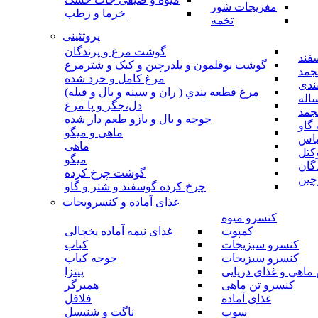
مغزیجات شور
خرما و رطب
تخمه
پروتئینی
گوشت مرغ و پرندگان
فند
گوشت بوقلمون و بلدرچین و کبک و شترمرغ
جمد
مرغ کامل و خرد شده
ندی
مرغ قطعه بندي ( ران و سينه و بال و فيله)
اله
دل،جگر و پا مرغ
جمد
جوجه و بال و بازو طعم دار شده
گاو
ماهی و میگو
باس
ماهی
کتل
میگو
گان
گوشت چرخ کرده
چین
چرخ کرده گوسفند و شتر و گاو
غذای آماده و کنسرویجات
کنسرو میوه
کمپوت
غذای نیمه آماده یخچالی
کنسرو سبزیجات
کباب
کنسرو سبزیجات
جوجه کباب
ماهی و غذای دریایی
پیتزا
کنسرو تن ماهی
همبرگر
غذای آماده
فلافل
سوپ
ناگت و شنیسل