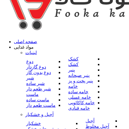
صفحه اصلی
مواد غذایی
لبنیات
کشک
دوغ
کشک
دوغ گازدار
پنیر
دوغ بدون گاز
پنیر صبحانه
شیر
پنیر پخت و پز
شیر ساده
خامه
شیر طعم دار
خامه ساده
ماست
خامه عسلی
ماست ساده
خامه کاکائویی
ماست طعم دار
خامه قنادی
آجیل و خشکبار
آجیل
خشکبار
آجیل مخلوط
میوه و صیفی جات خشک