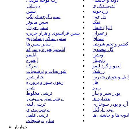
ادویه و چاشنی
رب گوجه فرنگی
ادویه دکاری
رب انار
زردچوبه
سس
دارچین
سس گوجه فرنگی
نمک
سس مایونز
انواع فلفل
سس خردل
زعفران
سس فرانسوی و هزار جزیره
سماق
سس سالاد و ساندویچ
کشیر و تخم شربتی
سایر سس ها
گل محمدی
آبلیمو،آبغوره و سرکه
آویشن
آبلیمو
زنجبیل
آبغوره
لیمو و گرد لیمو
سرکه
زرشک
شوریجات و ترشیجات
وانیل و جوش شیرین
خیار شور
هل
زیتون شور و پرورده
زیره
شور
پودر سیر و پیاز
ترشی مخلوط
عصاره ها
ترشی سیر و موسیر
آرد و پودر سوخاری
ترشی لیته
پودر نارگیل
ترشی بندری
دویه ها و چاشنی ها
ترشی فلفل
سایر ترشیجات
خواربار