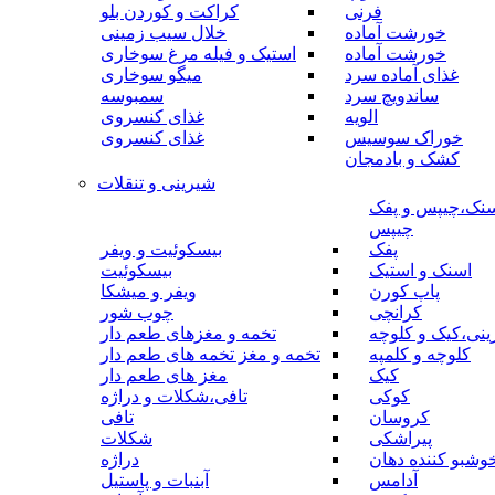
فرنی
کراکت و کوردن بلو
خورشت آماده
خلال سیب زمینی
خورشت آماده
استیک و فیله مرغ سوخاری
غذای آماده سرد
میگو سوخاری
ساندویچ سرد
سمبوسه
الویه
غذای کنسروی
خوراک سوسیس
غذای کنسروی
کشک و بادمجان
شیرینی و تنقلات
نک،چیپس و پفک
چیپس
پفک
بیسکوئیت و ویفر
اسنک و استیک
بیسکوئیت
پاپ کورن
ویفر و میشکا
کرانچی
چوب شور
نی،کیک و کلوچه
تخمه و مغزهای طعم دار
کلوچه و کلمپه
تخمه و مغز تخمه های طعم دار
کیک
مغز های طعم دار
کوکی
تافی،شکلات و دراژه
کروسان
تافی
پیراشکی
شکلات
وشبو کننده دهان
دراژه
آدامس
آبنبات و پاستیل