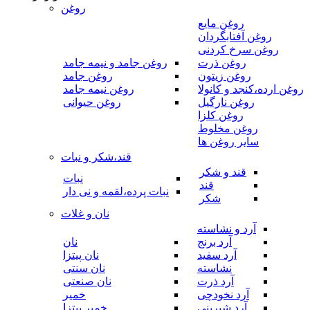
روغن
روغن مایع
روغن آفتابگردان
روغن سرخ کردنی
روغن ذرت
روغن جامد و نیمه جامد
روغن زیتون
روغن جامد
روغن ارده،کنجد و کانولا
روغن نیمه جامد
روغن نارگیل
روغن حیوانی
روغن کلزا
روغن مخلوط
سایر روغن ها
قند،شکر و نبات
قند و شکر
نبات
قند
نبات پرده،لقمه و نی دار
شکر
نان و غلات
آرد و نشاسته
آرد برنج
نان
آرد سفید
نان پیتزا
نشاسته
نان سنتی
آرد ذرت
نان صنعتی
آرد نخودچی
خمیر
آرد شیرینی
خمیر پیتزا