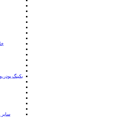
خا
بکینگ پودر،
سایر ا