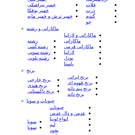
غلات
خمیر پیراشکی
ذرت
خمیر یوفکا
گندم
خمیر ترش و خمیر مایه
جو
ماکارانی و رشته
ماکارانی و لازانیا
ماکارانی
رشته
ماکارانی فرمی
رشته آشی
لازانیا
رشته سوپی
نودل
رشته پلویی
پاستا
برنج
برنج ایرانی
برنج خارجی
برنج قهوه ای
برنج هندی
برنج نیم دانه
برنج پاکستانی
برنج دانه
حبوبات و سویا
حبوبات
عدس و دال عدس
انواع لوبیا
سویا
لپه
سویا
نخود