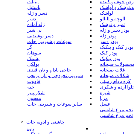
رص خوشبو کننده
آبنبات
ه،ترشک و لواشک
پاستیل
لواشک
دسر و ژله
آلوچه و آلبالو
دسر
تمبر و ترشک
ژله آماده
پودر دسر و ژله
نی شیر
پودر ژله
دسر نوشیدنی
پودر دسر
سوغات و شیرینی جات
پودر کیک و پنکیک
گز
پودر کیک
سوهان
پودر پنکیک
پشمک
حصولات صبحانه
پولکی
غلات صبحانه
حاجی بادام و نان قندی
شکلات صبحانه
شیرینی نخودچی و نان برنجی
کره بادام زمینی
قاووت
لوا ارده و شکری
حبه
شیره
شکر پنیر
مربا
معجون
عسل
سایر سوغات و شیرینی جات
تخم مرغ شانسی
تخم مرغ شانسی
چاشنی و ادویه جات
رب