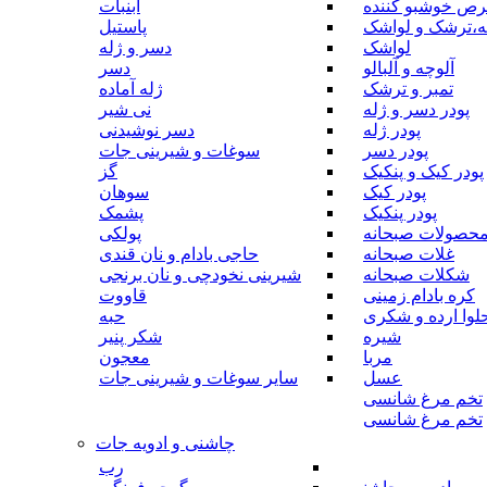
رص خوشبو کننده
آبنبات
ه،ترشک و لواشک
پاستیل
لواشک
دسر و ژله
آلوچه و آلبالو
دسر
تمبر و ترشک
ژله آماده
پودر دسر و ژله
نی شیر
پودر ژله
دسر نوشیدنی
پودر دسر
سوغات و شیرینی جات
پودر کیک و پنکیک
گز
پودر کیک
سوهان
پودر پنکیک
پشمک
حصولات صبحانه
پولکی
غلات صبحانه
حاجی بادام و نان قندی
شکلات صبحانه
شیرینی نخودچی و نان برنجی
کره بادام زمینی
قاووت
لوا ارده و شکری
حبه
شیره
شکر پنیر
مربا
معجون
عسل
سایر سوغات و شیرینی جات
تخم مرغ شانسی
تخم مرغ شانسی
چاشنی و ادویه جات
رب