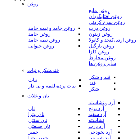
روغن
روغن مایع
روغن آفتابگردان
روغن سرخ کردنی
روغن ذرت
روغن جامد و نیمه جامد
روغن زیتون
روغن جامد
روغن ارده،کنجد و کانولا
روغن نیمه جامد
روغن نارگیل
روغن حیوانی
روغن کلزا
روغن مخلوط
سایر روغن ها
قند،شکر و نبات
قند و شکر
نبات
قند
نبات پرده،لقمه و نی دار
شکر
نان و غلات
آرد و نشاسته
آرد برنج
نان
آرد سفید
نان پیتزا
نشاسته
نان سنتی
آرد ذرت
نان صنعتی
آرد نخودچی
خمیر
آرد شیرینی
خمیر پیتزا