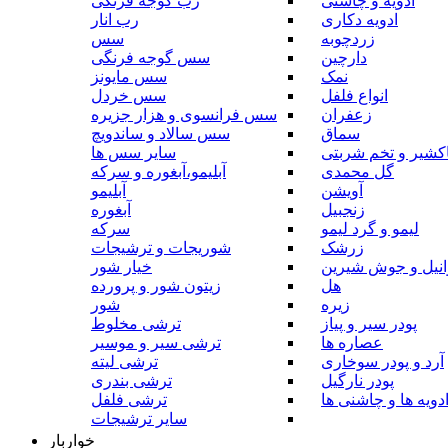
ادویه و چاشنی
رب گوجه فرنگی
ادویه دکاری
رب انار
زردچوبه
سس
دارچین
سس گوجه فرنگی
نمک
سس مایونز
انواع فلفل
سس خردل
زعفران
سس فرانسوی و هزار جزیره
سماق
سس سالاد و ساندویچ
کشیر و تخم شربتی
سایر سس ها
گل محمدی
آبلیمو،آبغوره و سرکه
آویشن
آبلیمو
زنجبیل
آبغوره
لیمو و گرد لیمو
سرکه
زرشک
شوریجات و ترشیجات
وانیل و جوش شیرین
خیار شور
هل
زیتون شور و پرورده
زیره
شور
پودر سیر و پیاز
ترشی مخلوط
عصاره ها
ترشی سیر و موسیر
آرد و پودر سوخاری
ترشی لیته
پودر نارگیل
ترشی بندری
دویه ها و چاشنی ها
ترشی فلفل
سایر ترشیجات
خواربار