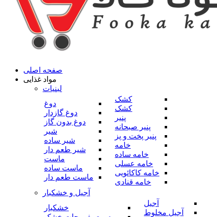
صفحه اصلی
مواد غذایی
لبنیات
کشک
دوغ
کشک
دوغ گازدار
پنیر
دوغ بدون گاز
پنیر صبحانه
شیر
پنیر پخت و پز
شیر ساده
خامه
شیر طعم دار
خامه ساده
ماست
خامه عسلی
ماست ساده
خامه کاکائویی
ماست طعم دار
خامه قنادی
آجیل و خشکبار
آجیل
خشکبار
آجیل مخلوط
میوه و صیفی جات خشک