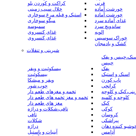
فرنی
کراکت و کوردن بلو
خورشت آماده
خلال سیب زمینی
خورشت آماده
استیک و فیله مرغ سوخاری
غذای آماده سرد
میگو سوخاری
ساندویچ سرد
سمبوسه
الویه
غذای کنسروی
خوراک سوسیس
غذای کنسروی
کشک و بادمجان
شیرینی و تنقلات
نک،چیپس و پفک
چیپس
پفک
بیسکوئیت و ویفر
اسنک و استیک
بیسکوئیت
پاپ کورن
ویفر و میشکا
کرانچی
چوب شور
نی،کیک و کلوچه
تخمه و مغزهای طعم دار
کلوچه و کلمپه
تخمه و مغز تخمه های طعم دار
کیک
مغز های طعم دار
کوکی
تافی،شکلات و دراژه
کروسان
تافی
پیراشکی
شکلات
وشبو کننده دهان
دراژه
آدامس
آبنبات و پاستیل