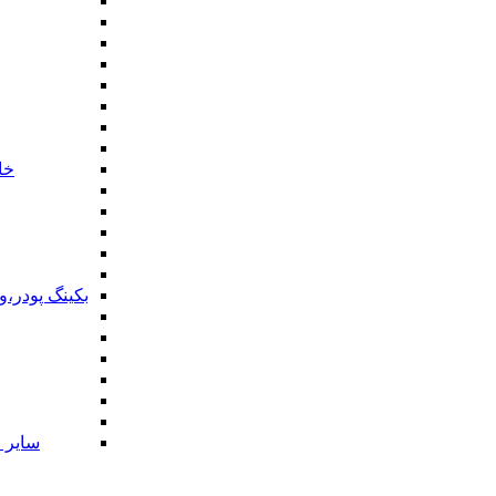
خا
بکینگ پودر،
سایر ا