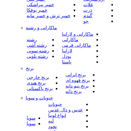
غلات
خمیر پیراشکی
ذرت
خمیر یوفکا
گندم
خمیر ترش و خمیر مایه
جو
ماکارانی و رشته
ماکارانی و لازانیا
ماکارانی
رشته
ماکارانی فرمی
رشته آشی
لازانیا
رشته سوپی
نودل
رشته پلویی
پاستا
برنج
برنج ایرانی
برنج خارجی
برنج قهوه ای
برنج هندی
برنج نیم دانه
برنج پاکستانی
برنج دانه
حبوبات و سویا
حبوبات
عدس و دال عدس
انواع لوبیا
سویا
لپه
سویا
نخود