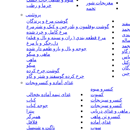
مغزیجات شور
خرما و رطب
تخمه
پروتئینی
گوشت مرغ و پرندگان
فند
گوشت بوقلمون و بلدرچین و کبک و شترمرغ
جمد
مرغ کامل و خرد شده
ندی
مرغ قطعه بندي ( ران و سينه و بال و فيله)
اله
دل،جگر و پا مرغ
جمد
جوجه و بال و بازو طعم دار شده
گاو
ماهی و میگو
باس
ماهی
کتل
میگو
گان
گوشت چرخ کرده
چین
چرخ کرده گوسفند و شتر و گاو
غذای آماده و کنسرویجات
کنسرو میوه
کمپوت
غذای نیمه آماده یخچالی
کنسرو سبزیجات
کباب
کنسرو سبزیجات
جوجه کباب
ماهی و غذای دریایی
پیتزا
کنسرو تن ماهی
همبرگر
غذای آماده
فلافل
سوپ
ناگت و شنیسل