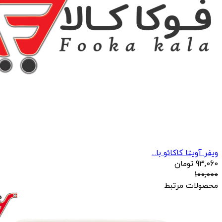
ویفر آویتا کاکائو با...
93,060
تومان
100,000
محصولات مرتبط