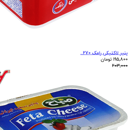
پنیر لاکتیکی رامک 270...
195,800
تومان
203,000