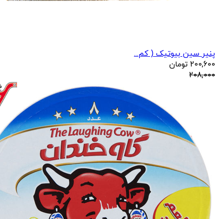
پنیر سین بیوتیک ( کم...
200,600
تومان
208,000