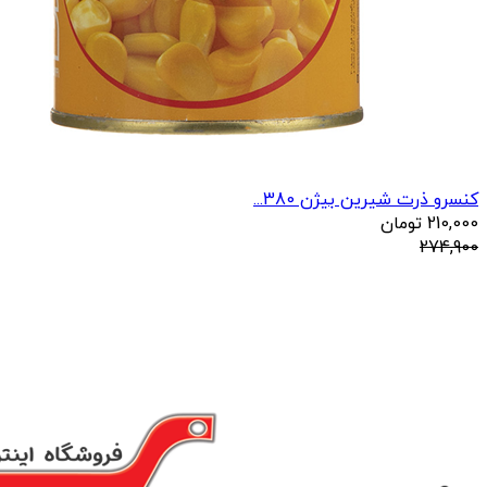
کنسرو ذرت شیرین بیژن 380...
210,000
تومان
274,900