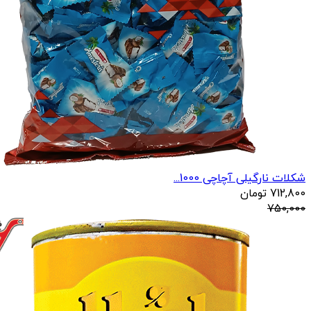
شکلات نارگیلی آچاچی 1000...
712,800
تومان
750,000