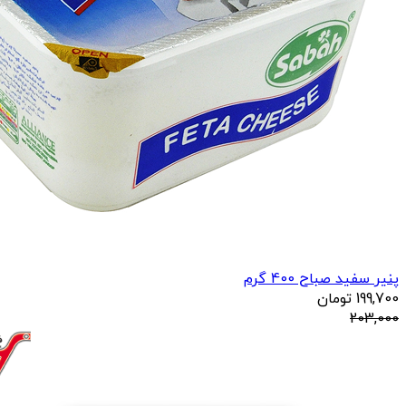
پنیر سفید صباح 400 گرم
199,700
تومان
203,000