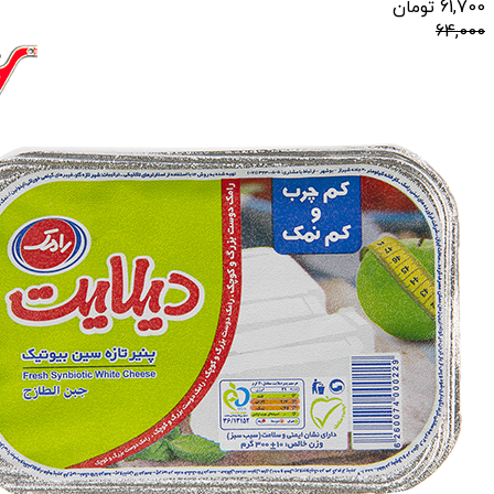
61,700
تومان
64,000