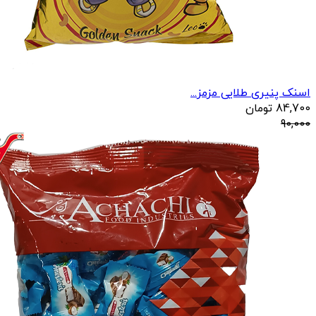
اسنک پنیری طلایی مزمز...
84,700
تومان
90,000