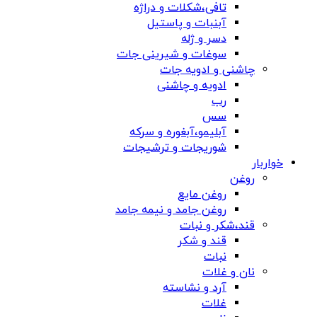
تافی،شکلات و دراژه
آبنبات و پاستیل
دسر و ژله
سوغات و شیرینی جات
چاشنی و ادویه جات
ادویه و چاشنی
رب
سس
آبلیمو،آبغوره و سرکه
شوریجات و ترشیجات
خواربار
روغن
روغن مایع
روغن جامد و نیمه جامد
قند،شکر و نبات
قند و شکر
نبات
نان و غلات
آرد و نشاسته
غلات