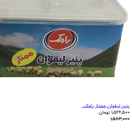
پنیر لیقوان ممتاز رامک...
1,526,500
تومان
1,583,000