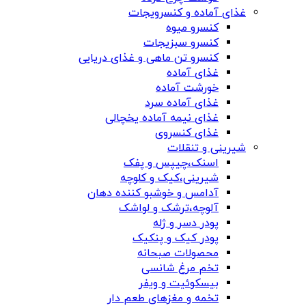
غذای آماده و کنسرویجات
کنسرو میوه
کنسرو سبزیجات
کنسرو تن ماهی و غذای دریایی
غذای آماده
خورشت آماده
غذای آماده سرد
غذای نیمه آماده یخچالی
غذای کنسروی
شیرینی و تنقلات
اسنک،چیپس و پفک
شیرینی،کیک و کلوچه
آدامس و خوشبو کننده دهان
آلوچه،ترشک و لواشک
پودر دسر و ژله
پودر کیک و پنکیک
محصولات صبحانه
تخم مرغ شانسی
بیسکوئیت و ویفر
تخمه و مغزهای طعم دار