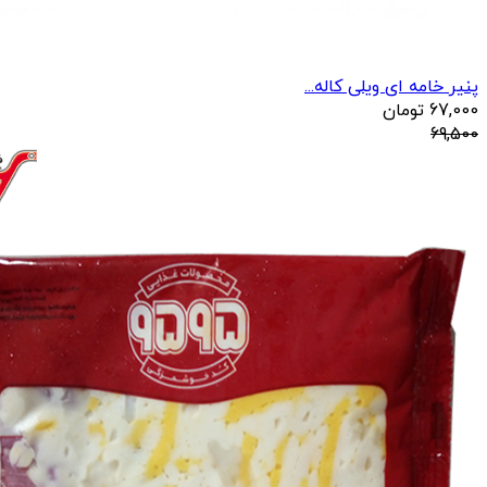
پنیر خامه ای ویلی کاله...
67,000
تومان
69,500