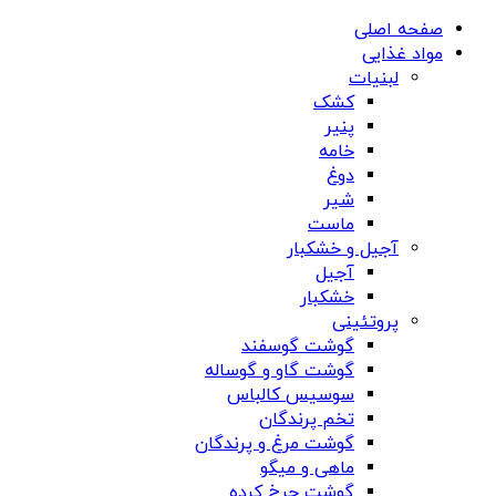
صفحه اصلی
مواد غذایی
لبنیات
کشک
پنیر
خامه
دوغ
شیر
ماست
آجیل و خشکبار
آجیل
خشکبار
پروتئینی
گوشت گوسفند
گوشت گاو و گوساله
سوسیس کالباس
تخم پرندگان
گوشت مرغ و پرندگان
ماهی و میگو
گوشت چرخ کرده