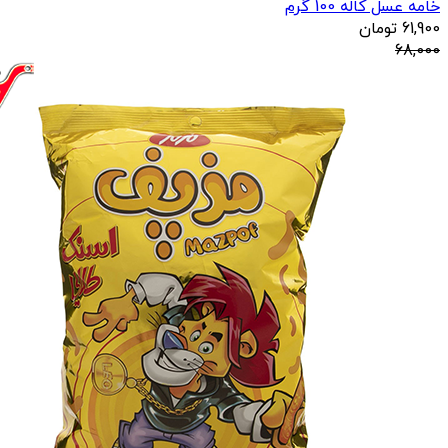
خامه عسل کاله 100 گرم
61,900
تومان
68,000