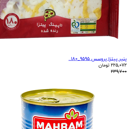
پنیر پیتزا پروسس 9595_180...
225,072
تومان
239,700