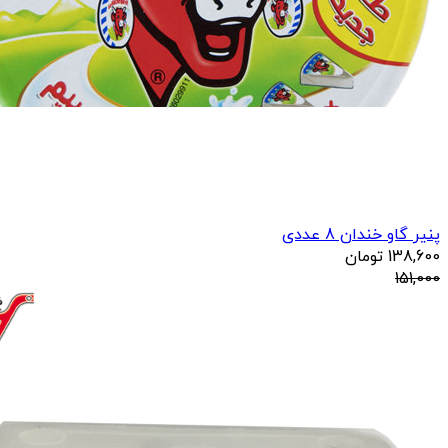
پنیر گاو خندان 8 عددی
138,600
تومان
151,000