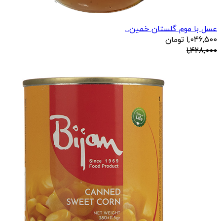
عسل با موم گلستان خمین...
1,046,500
تومان
1,428,000