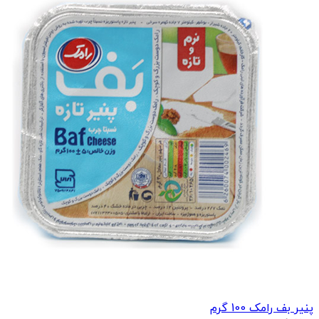
پنیر بف رامک 100 گرم