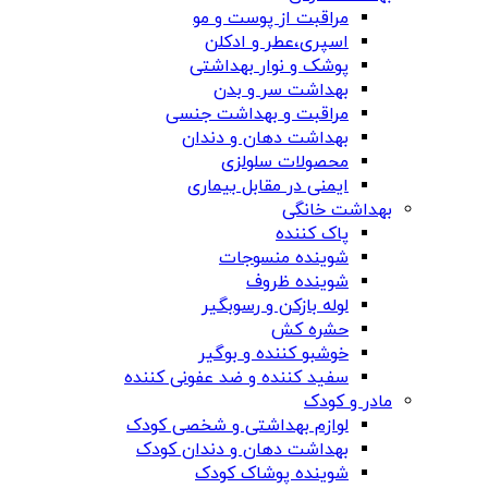
مراقبت از پوست و مو
اسپری،عطر و ادکلن
پوشک و نوار بهداشتی
بهداشت سر و بدن
مراقبت و بهداشت جنسی
بهداشت دهان و دندان
محصولات سلولزی
ایمنی در مقابل بیماری
بهداشت خانگی
پاک کننده
شوینده منسوجات
شوینده ظروف
لوله بازکن و رسوبگیر
حشره کش
خوشبو کننده و بوگیر
سفید کننده و ضد عفونی کننده
مادر و کودک
لوازم بهداشتی و شخصی کودک
بهداشت دهان و دندان کودک
شوینده پوشاک کودک