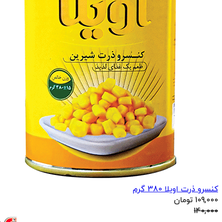
کنسرو ذرت اویلا 380 گرم
109,000
تومان
140,000