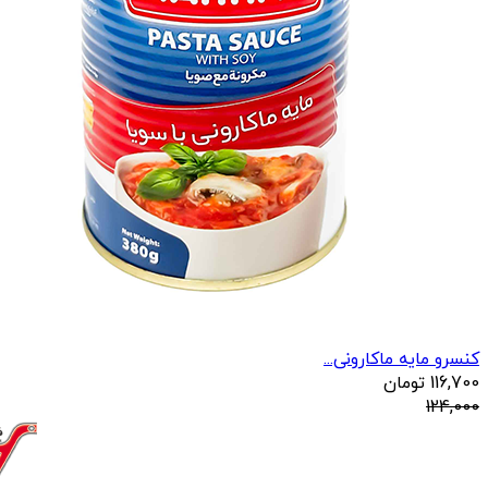
کنسرو مایه ماکارونی...
116,700
تومان
124,000