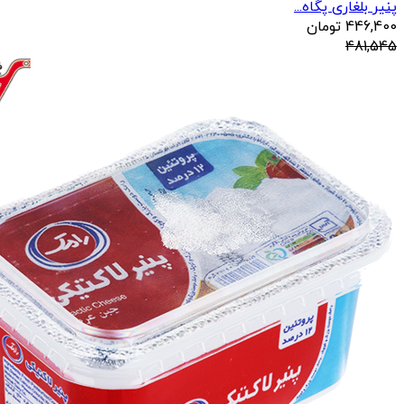
پنیر بلغاری پگاه...
446,400
تومان
481,545