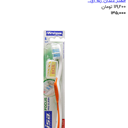
خمیر دندان ژله ای...
119,200
تومان
135,000