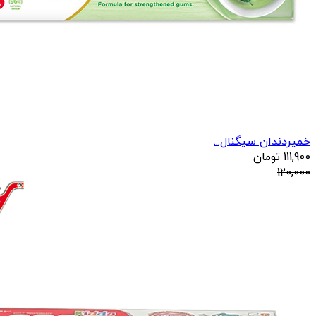
خمیردندان سیگنال...
111,900
تومان
120,000