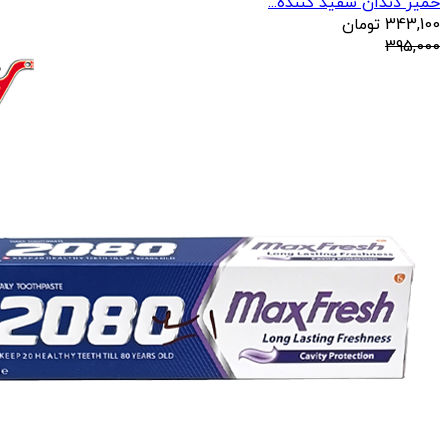
خمیر دندان سفید کننده...
343,100
تومان
395,000