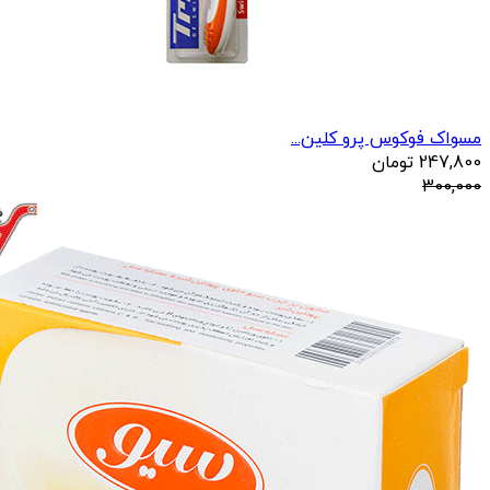
مسواک فوکوس پرو کلین...
247,800
تومان
300,000