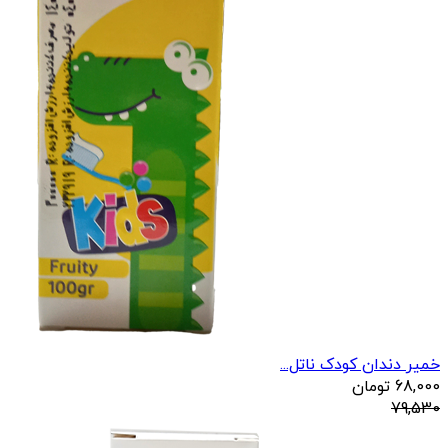
خمیر دندان کودک ناتل...
68,000
تومان
79,530