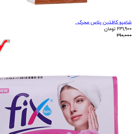
شامپو کافئین پلاس محرک...
231,900
تومان
290,000