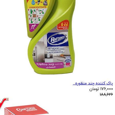
پاک کننده چند منظوره...
176,000
تومان
188,626