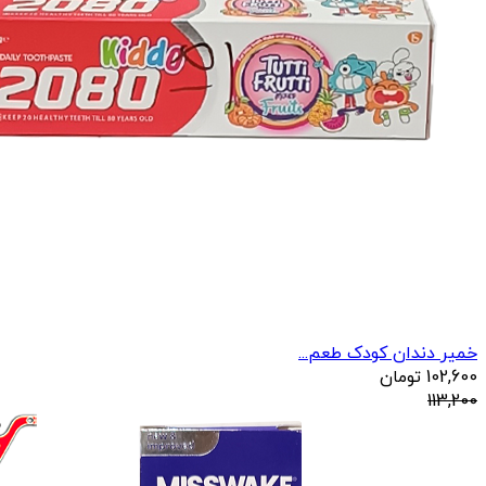
خمیر دندان کودک طعم...
102,600
تومان
113,200