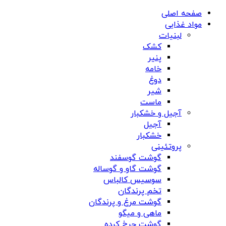
صفحه اصلی
مواد غذایی
لبنیات
کشک
پنیر
خامه
دوغ
شیر
ماست
آجیل و خشکبار
آجیل
خشکبار
پروتئینی
گوشت گوسفند
گوشت گاو و گوساله
سوسیس کالباس
تخم پرندگان
گوشت مرغ و پرندگان
ماهی و میگو
گوشت چرخ کرده