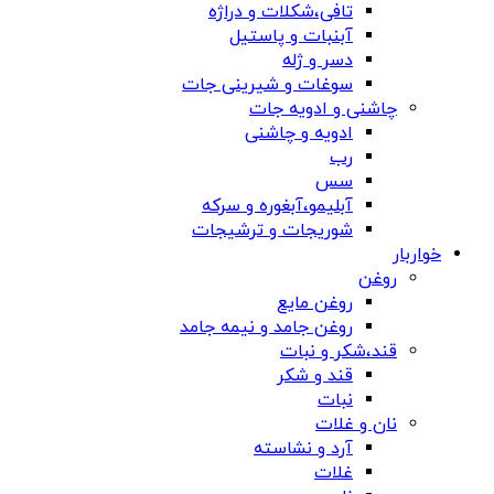
تافی،شکلات و دراژه
آبنبات و پاستیل
دسر و ژله
سوغات و شیرینی جات
چاشنی و ادویه جات
ادویه و چاشنی
رب
سس
آبلیمو،آبغوره و سرکه
شوریجات و ترشیجات
خواربار
روغن
روغن مایع
روغن جامد و نیمه جامد
قند،شکر و نبات
قند و شکر
نبات
نان و غلات
آرد و نشاسته
غلات