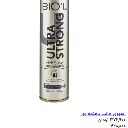
اسپری حالت دهنده مو...
372,900
تومان
420,000