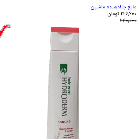
مایع جلادهنده ماشین...
226,600
تومان
240,000