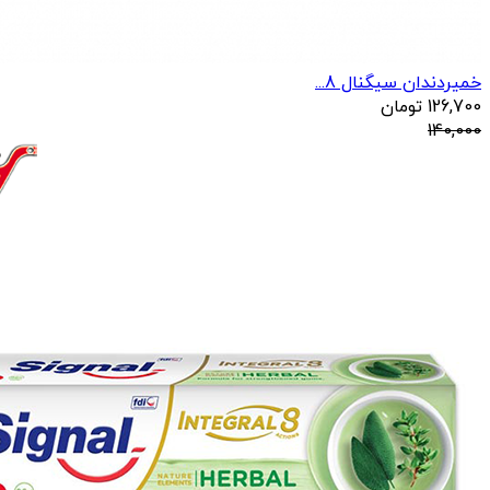
خمیردندان سیگنال 8...
126,700
تومان
140,000