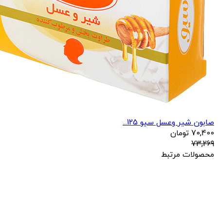
صابون شیر وعسل سیو 125...
70,400
تومان
73,269
محصولات مرتبط