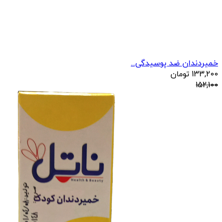
خمیردندان ضد پوسیدگی...
133,200
تومان
152,100