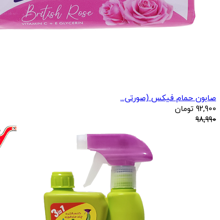
صابون حمام فیکس (صورتی...
92,900
تومان
98,990