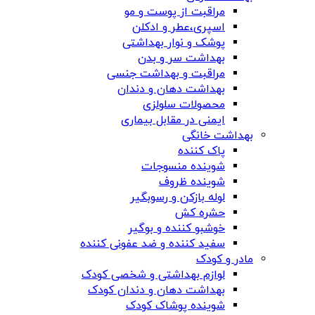
مراقبت از پوست و مو
اسپری،عطر و ادکلن
پوشک و نوار بهداشتی
بهداشت سر و بدن
مراقبت و بهداشت جنسی
بهداشت دهان و دندان
محصولات سلولزی
ایمنی در مقابل بیماری
بهداشت خانگی
پاک کننده
شوینده منسوجات
شوینده ظروف
لوله بازکن و رسوبگیر
حشره کش
خوشبو کننده و بوگیر
سفید کننده و ضد عفونی کننده
مادر و کودک
لوازم بهداشتی و شخصی کودک
بهداشت دهان و دندان کودک
شوینده پوشاک کودک