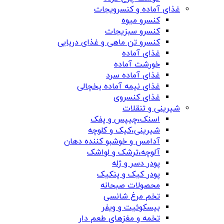
غذای آماده و کنسرویجات
کنسرو میوه
کنسرو سبزیجات
کنسرو تن ماهی و غذای دریایی
غذای آماده
خورشت آماده
غذای آماده سرد
غذای نیمه آماده یخچالی
غذای کنسروی
شیرینی و تنقلات
اسنک،چیپس و پفک
شیرینی،کیک و کلوچه
آدامس و خوشبو کننده دهان
آلوچه،ترشک و لواشک
پودر دسر و ژله
پودر کیک و پنکیک
محصولات صبحانه
تخم مرغ شانسی
بیسکوئیت و ویفر
تخمه و مغزهای طعم دار