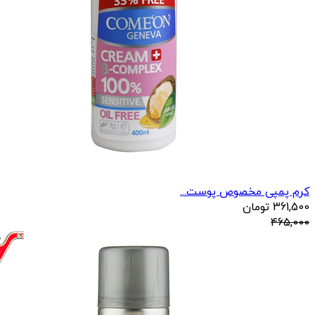
کرم پمپی مخصوص پوست...
361,500
تومان
465,000