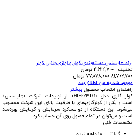
برند هایسنس
دسته‌بندی کولر و لوازم جانبی کولر
تخفیف : 4,624,700 تومان
81,702,700
77,078,000
تومان
موجود شد به من اطلاع بده
راهنمای انتخاب محصول
بیشتر
کولر گازی مدل «HIH-24TG» از تولیدات شرکت «هایسنس»
است و یکی از کولرگازی‌های با ظرفیت بالای این شرکت محسوب
می‌شود. این دستگاه از دو عملکرد سرمایش و گرمایش بهره‌مند
است و می‌توان در تمام فصول روی آن حساب کرد.
مشخصات فنی
گارانتی :
۱۸ ماهه زرین