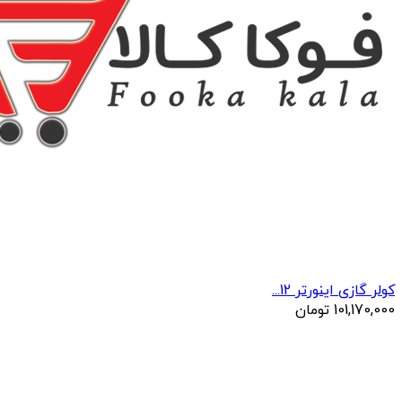
کولر گازی اینورتر 12...
101,170,000
تومان