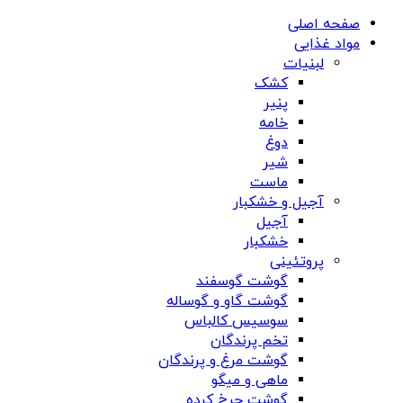
صفحه اصلی
مواد غذایی
لبنیات
کشک
پنیر
خامه
دوغ
شیر
ماست
آجیل و خشکبار
آجیل
خشکبار
پروتئینی
گوشت گوسفند
گوشت گاو و گوساله
سوسیس کالباس
تخم پرندگان
گوشت مرغ و پرندگان
ماهی و میگو
گوشت چرخ کرده