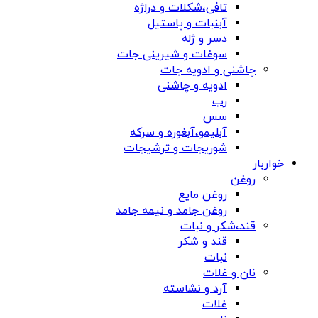
تافی،شکلات و دراژه
آبنبات و پاستیل
دسر و ژله
سوغات و شیرینی جات
چاشنی و ادویه جات
ادویه و چاشنی
رب
سس
آبلیمو،آبغوره و سرکه
شوریجات و ترشیجات
خواربار
روغن
روغن مایع
روغن جامد و نیمه جامد
قند،شکر و نبات
قند و شکر
نبات
نان و غلات
آرد و نشاسته
غلات