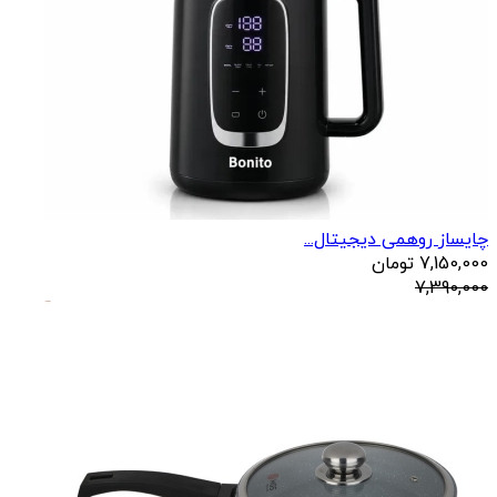
چایساز روهمی دیجیتال...
7,150,000
تومان
7,390,000