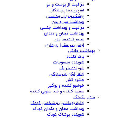
مراقبت از پوست و مو
اسپری،عطر و ادکلن
پوشک و نوار بهداشتی
بهداشت سر و بدن
مراقبت و بهداشت جنسی
بهداشت دهان و دندان
محصولات سلولزی
ایمنی در مقابل بیماری
بهداشت خانگی
پاک کننده
شوینده منسوجات
شوینده ظروف
لوله بازکن و رسوبگیر
حشره کش
خوشبو کننده و بوگیر
سفید کننده و ضد عفونی کننده
مادر و کودک
لوازم بهداشتی و شخصی کودک
بهداشت دهان و دندان کودک
شوینده پوشاک کودک