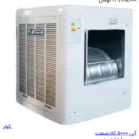
229,965,000
تومان
کولر
آبی 5000 کلارصنعت