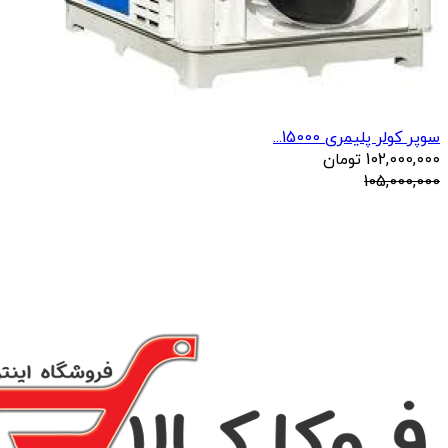
سوپر کولر پلیمری 15000...
102,000,000
تومان
105,000,000