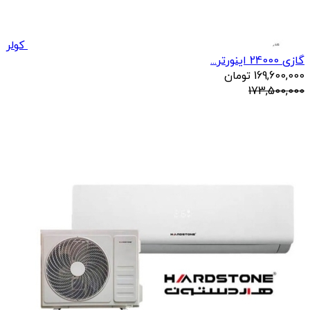
کولر
گازی 24000 اینورتر...
169,600,000
تومان
173,500,000