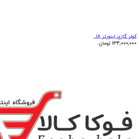
کولر گازی اینورتر 18...
134,000,000
تومان