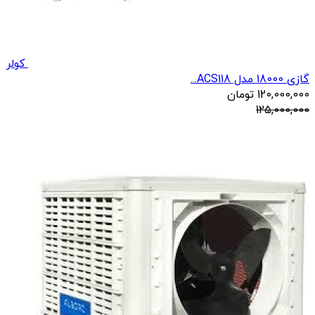
کولر
گازی 18000 مدل ACS118...
120,000,000
تومان
125,000,000