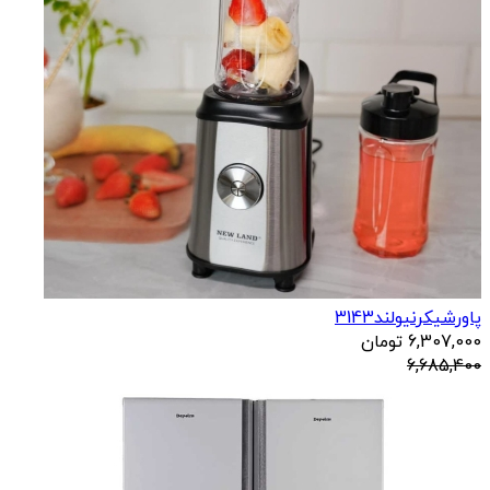
پاورشیکرنیولند3143
6,307,000
تومان
6,685,400