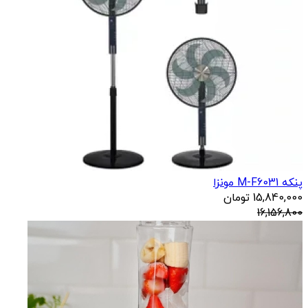
پنکه M-F6031 مونزا
15,840,000
تومان
16,156,800