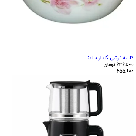
کاسه ترشی گلدار ساینا...
636,500
تومان
655,600