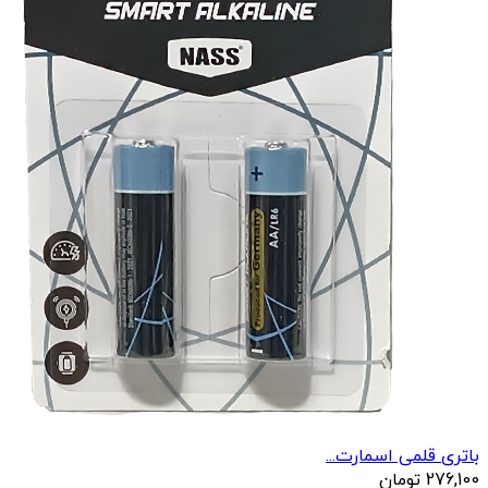
باتری قلمی اسمارت...
276,100
تومان