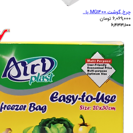
چرخ گوشت MG1400 با...
6,069,000
تومان
6,433,100