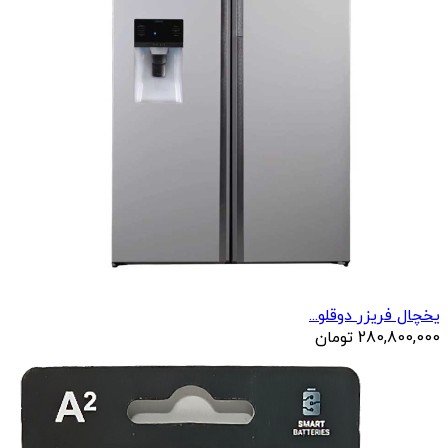
یخچال فریزر دوقلو...
280,800,000
تومان