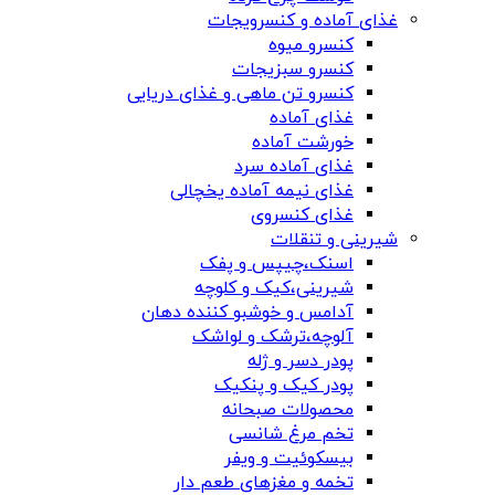
غذای آماده و کنسرویجات
کنسرو میوه
کنسرو سبزیجات
کنسرو تن ماهی و غذای دریایی
غذای آماده
خورشت آماده
غذای آماده سرد
غذای نیمه آماده یخچالی
غذای کنسروی
شیرینی و تنقلات
اسنک،چیپس و پفک
شیرینی،کیک و کلوچه
آدامس و خوشبو کننده دهان
آلوچه،ترشک و لواشک
پودر دسر و ژله
پودر کیک و پنکیک
محصولات صبحانه
تخم مرغ شانسی
بیسکوئیت و ویفر
تخمه و مغزهای طعم دار