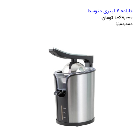
قابلمه 2 لیتری متوسط...
1,068,000
تومان
1,100,000