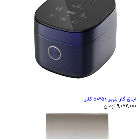
اجاق گاز پلوپز 50*50 کلار...
9,072,000
تومان