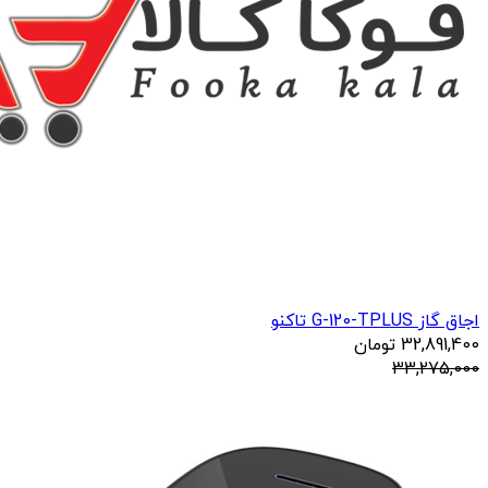
اجاق گاز G-120-TPLUS تاکنو
32,891,400
تومان
33,275,000