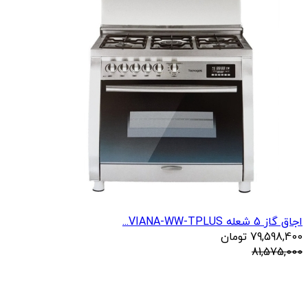
اجاق گاز 5 شعله VIANA-WW-TPLUS...
79,598,400
تومان
81,575,000