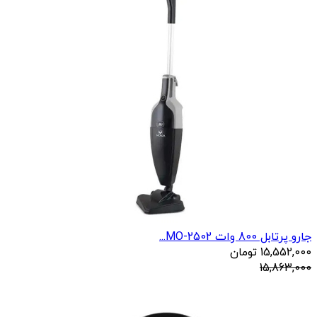
جارو پرتابل 800 وات MO-2502...
15,552,000
تومان
15,863,000