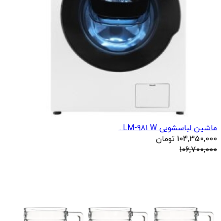
ماشین لباسشویی LM-981 W...
104,350,000
تومان
106,700,000