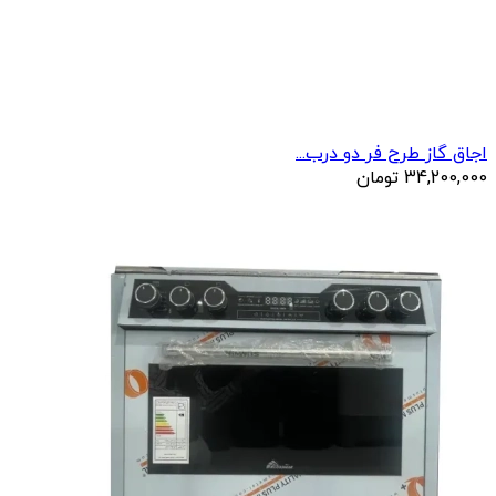
اجاق گاز طرح فر دو درب...
34,200,000
تومان