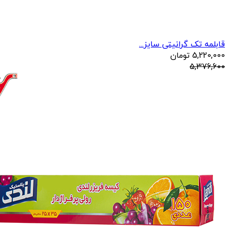
قابلمه تک گرانیتی سایز...
5,220,000
تومان
5,376,600