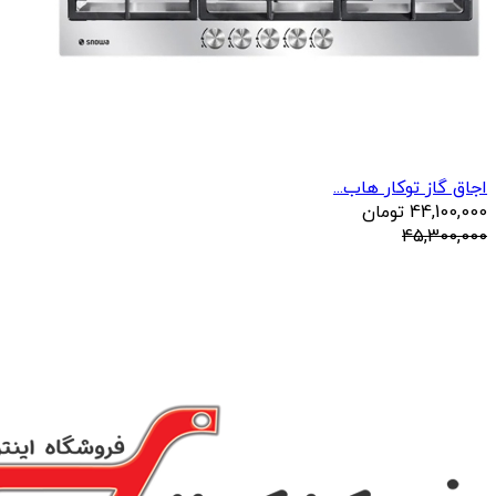
اجاق گاز توکار هاب...
44,100,000
تومان
45,300,000