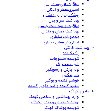
مراقبت از پوست و مو
اسپری،عطر و ادکلن
پوشک و نوار بهداشتی
بهداشت سر و بدن
مراقبت و بهداشت جنسی
بهداشت دهان و دندان
محصولات سلولزی
ایمنی در مقابل بیماری
بهداشت خانگی
پاک کننده
شوینده منسوجات
شوینده ظروف
لوله بازکن و رسوبگیر
حشره کش
خوشبو کننده و بوگیر
سفید کننده و ضد عفونی کننده
مادر و کودک
لوازم بهداشتی و شخصی کودک
بهداشت دهان و دندان کودک
شوینده پوشاک کودک