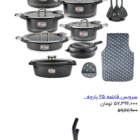
سرویس قابلمه 25 پارچه...
57,396,000
تومان
59,117,900