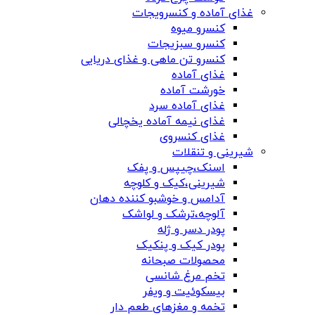
غذای آماده و کنسرویجات
کنسرو میوه
کنسرو سبزیجات
کنسرو تن ماهی و غذای دریایی
غذای آماده
خورشت آماده
غذای آماده سرد
غذای نیمه آماده یخچالی
غذای کنسروی
شیرینی و تنقلات
اسنک،چیپس و پفک
شیرینی،کیک و کلوچه
آدامس و خوشبو کننده دهان
آلوچه،ترشک و لواشک
پودر دسر و ژله
پودر کیک و پنکیک
محصولات صبحانه
تخم مرغ شانسی
بیسکوئیت و ویفر
تخمه و مغزهای طعم دار