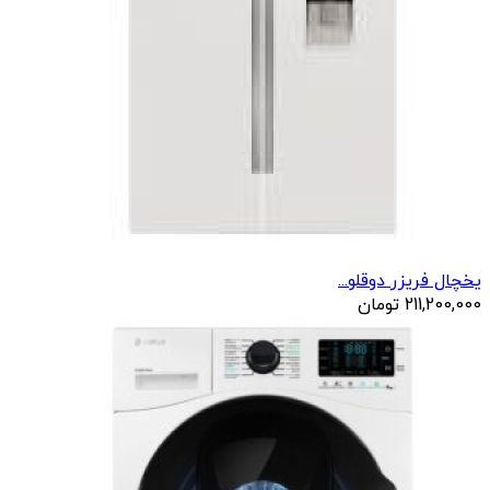
یخچال فریزر دوقلو...
211,200,000
تومان