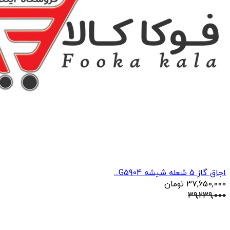
اجاق گاز 5 شعله شیشه G5904...
37,650,000
تومان
39,239,000