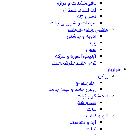
تافی،شکلات و دراژه
آبنبات و پاستیل
دسر و ژله
سوغات و شیرینی جات
چاشنی و ادویه جات
ادویه و چاشنی
رب
سس
آبلیمو،آبغوره و سرکه
شوریجات و ترشیجات
خواربار
روغن
روغن مایع
روغن جامد و نیمه جامد
قند،شکر و نبات
قند و شکر
نبات
نان و غلات
آرد و نشاسته
غلات