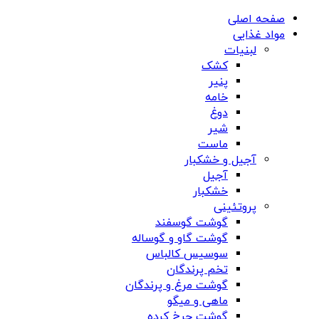
صفحه اصلی
مواد غذایی
لبنیات
کشک
پنیر
خامه
دوغ
شیر
ماست
آجیل و خشکبار
آجیل
خشکبار
پروتئینی
گوشت گوسفند
گوشت گاو و گوساله
سوسیس کالباس
تخم پرندگان
گوشت مرغ و پرندگان
ماهی و میگو
گوشت چرخ کرده