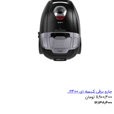
جارو برقی کیسه ای 2400...
11,900,400
تومان
12,138,400