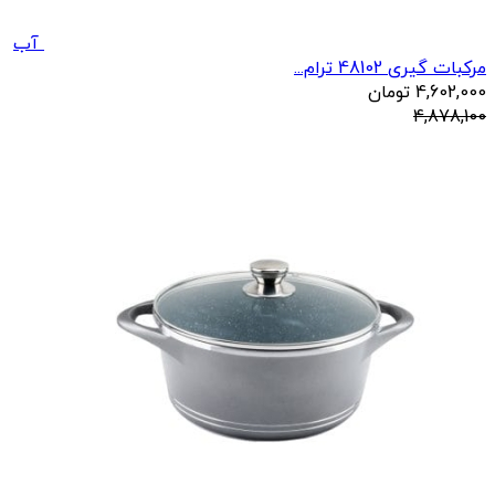
آب
مرکبات گیری 48102 ترام...
4,602,000
تومان
4,878,100