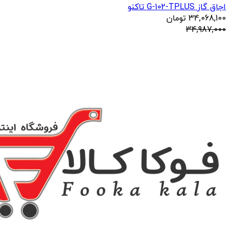
اجاق گاز G-102-TPLUS تاکنو
34,068,100
تومان
34,987,000