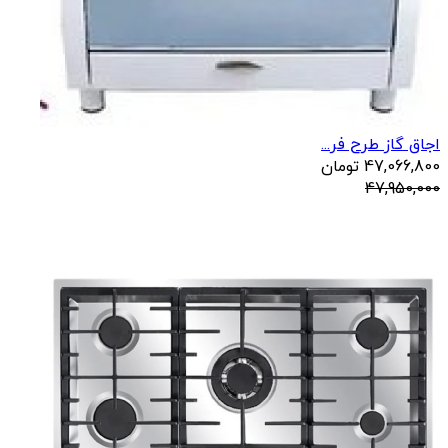
اجاق گاز طرح فر...
47,066,800
تومان
47,950,000