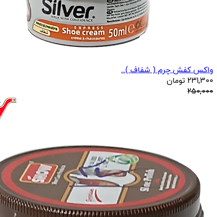
واکس کفش چرم ( شفاف )...
231,300
تومان
250,000