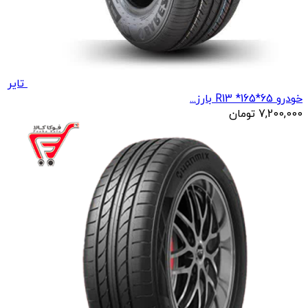
تایر
خودرو R13 *165*65 بارز...
7,200,000
تومان