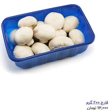
قارچ 200 گرم
112,000
تومان