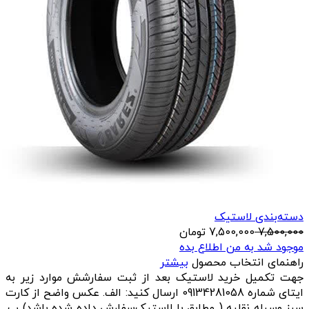
دسته‌بندی لاستیک
7,500,000
7,500,000
تومان
موجود شد به من اطلاع بده
راهنمای انتخاب محصول
بیشتر
جهت تکمیل خرید لاستیک بعد از ثبت سفارشش موارد زیر به
ایتای شماره 09134281058 ارسال کنید: الف. عکس واضح از کارت
سبز وسیله نقلیه ( مطابق با لاستیک‌سفارش داده شده باشد) ب.