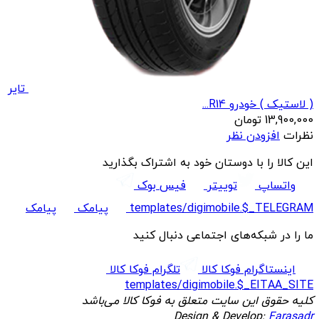
تایر
( لاستیک ) خودرو R14...
13,900,000
تومان
نظرات
افزودن نظر
این کالا را با دوستان خود به اشتراک بگذارید
واتساپ
توییتر
فیس بوک
templates/digimobile.$_TELEGRAM
پیامک
پیامک
ما را در شبکه‌های اجتماعی دنبال کنید
اینستاگرام فوکا کالا
تلگرام فوکا کالا
templates/digimobile.$_EITAA_SITE
کلیه حقوق این سایت متعلق به فوکا کالا می‌باشد
Design & Develop:
Farasadr