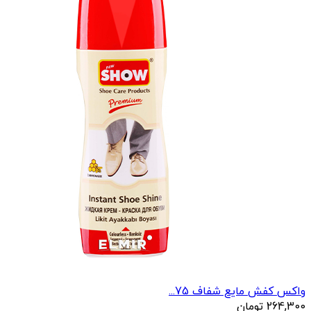
واکس کفش مایع شفاف 75...
264,300
تومان