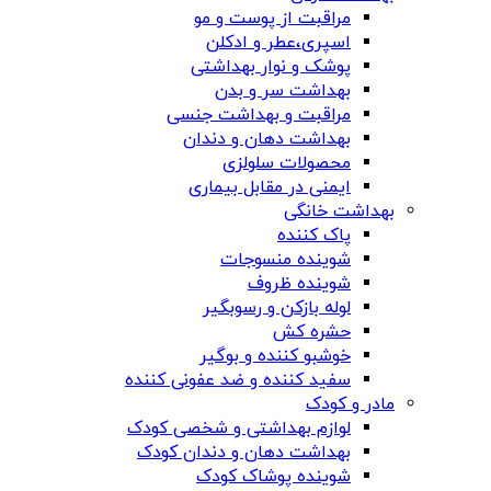
مراقبت از پوست و مو
اسپری،عطر و ادکلن
پوشک و نوار بهداشتی
بهداشت سر و بدن
مراقبت و بهداشت جنسی
بهداشت دهان و دندان
محصولات سلولزی
ایمنی در مقابل بیماری
بهداشت خانگی
پاک کننده
شوینده منسوجات
شوینده ظروف
لوله بازکن و رسوبگیر
حشره کش
خوشبو کننده و بوگیر
سفید کننده و ضد عفونی کننده
مادر و کودک
لوازم بهداشتی و شخصی کودک
بهداشت دهان و دندان کودک
شوینده پوشاک کودک