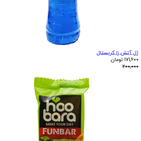
ژل آتش زا کریستال
171,600
تومان
200,000