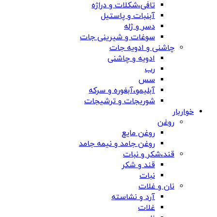
تافی،شکلات و دراژه
آبنبات و پاستیل
دسر و ژله
سوغات و شیرینی جات
چاشنی و ادویه جات
ادویه و چاشنی
رب
سس
آبلیمو،آبغوره و سرکه
شوریجات و ترشیجات
خواربار
روغن
روغن مایع
روغن جامد و نیمه جامد
قند،شکر و نبات
قند و شکر
نبات
نان و غلات
آرد و نشاسته
غلات