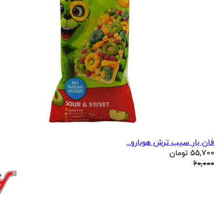
فان بار سیب ترش هوبارو...
55,700
تومان
60,000