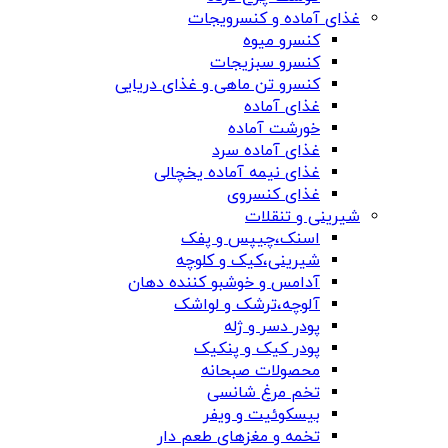
غذای آماده و کنسرویجات
کنسرو میوه
کنسرو سبزیجات
کنسرو تن ماهی و غذای دریایی
غذای آماده
خورشت آماده
غذای آماده سرد
غذای نیمه آماده یخچالی
غذای کنسروی
شیرینی و تنقلات
اسنک،چیپس و پفک
شیرینی،کیک و کلوچه
آدامس و خوشبو کننده دهان
آلوچه،ترشک و لواشک
پودر دسر و ژله
پودر کیک و پنکیک
محصولات صبحانه
تخم مرغ شانسی
بیسکوئیت و ویفر
تخمه و مغزهای طعم دار