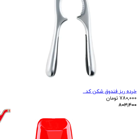
خرده ریز فندوق شکن کد...
780,000
تومان
803,400