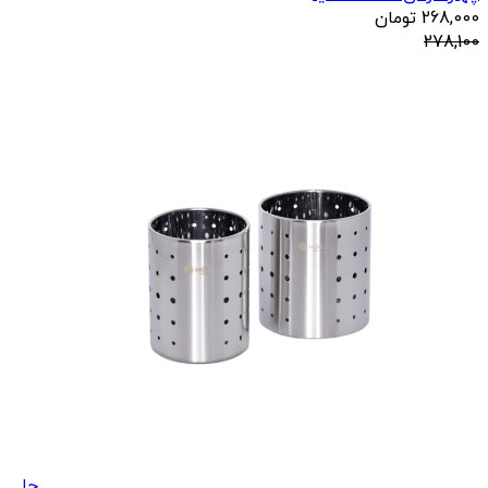
268,000
تومان
278,100
جا