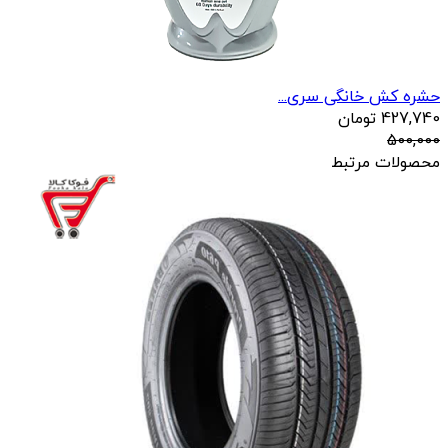
حشره کش خانگی سری...
427,740
تومان
500,000
محصولات مرتبط