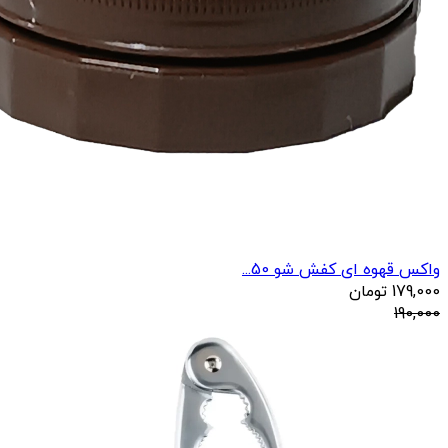
واکس قهوه ای کفش شو 50...
179,000
تومان
190,000