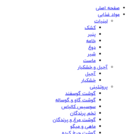
صفحه اصلی
مواد غذایی
لبنیات
کشک
پنیر
خامه
دوغ
شیر
ماست
آجیل و خشکبار
آجیل
خشکبار
پروتئینی
گوشت گوسفند
گوشت گاو و گوساله
سوسیس کالباس
تخم پرندگان
گوشت مرغ و پرندگان
ماهی و میگو
گوشت چرخ کرده