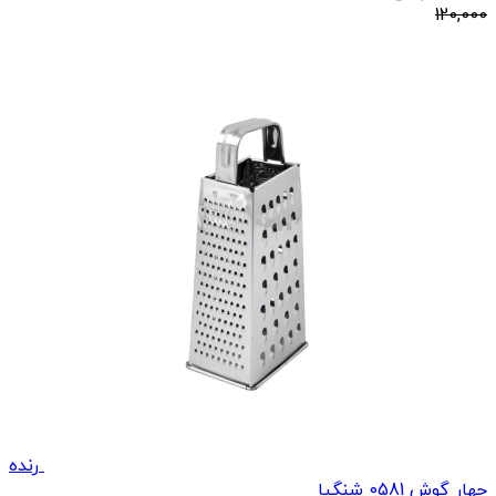
120,000
رنده
چهار گوش 0581 شنگیا