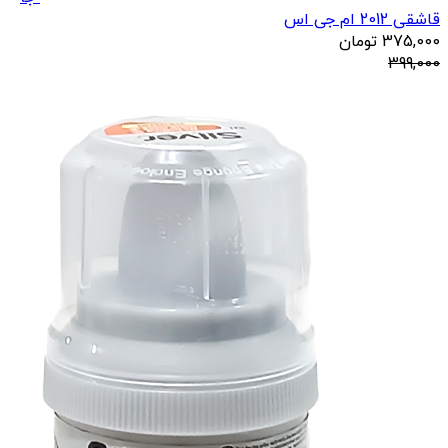
قاشقی 2012 ام جی اس
375,000
تومان
399,000