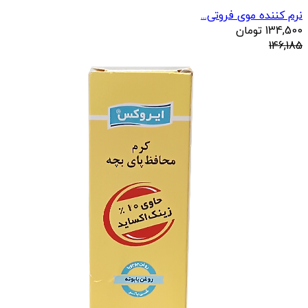
نرم کننده موی فروتی...
134,500
تومان
146,185