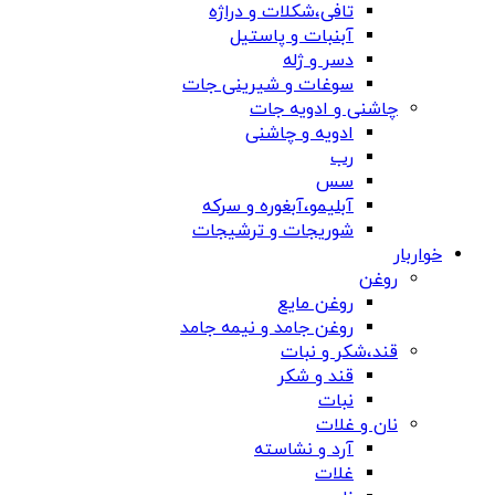
تافی،شکلات و دراژه
آبنبات و پاستیل
دسر و ژله
سوغات و شیرینی جات
چاشنی و ادویه جات
ادویه و چاشنی
رب
سس
آبلیمو،آبغوره و سرکه
شوریجات و ترشیجات
خواربار
روغن
روغن مایع
روغن جامد و نیمه جامد
قند،شکر و نبات
قند و شکر
نبات
نان و غلات
آرد و نشاسته
غلات