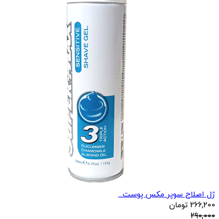
ژل اصلاح سوپر مکس پوست...
266,200
تومان
290,000