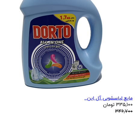
مایع لباسشویی آل این...
335,100
تومان
346,700