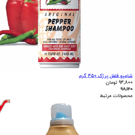
شامپو فلفل پرژک 450 گرم
94,800
تومان
98,120
محصولات مرتبط