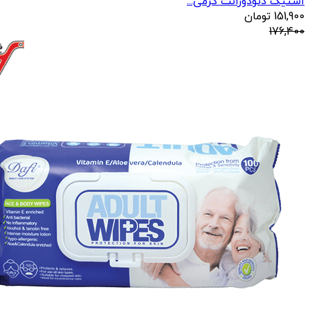
استیک دئودورانت کرمی...
151,900
تومان
176,400