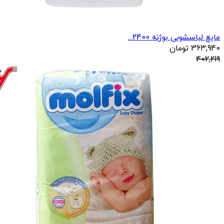
مایع لباسشویی بوژنه 2400...
363,940
تومان
402,219