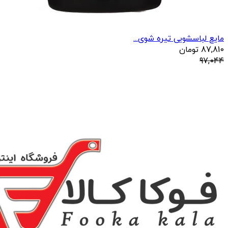
مایع لباسشویی تیره شوی...
87,810
تومان
97,044