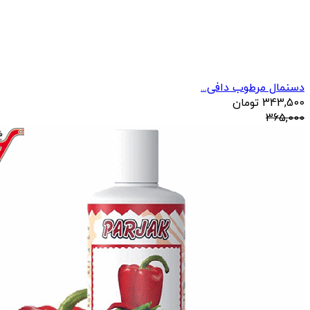
دسنمال مرطوب دافی...
343,500
تومان
365,000