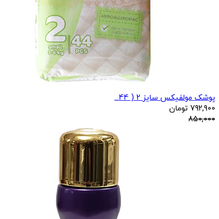
پوشک مولفیکس سایز 2 ( 44...
792,900
تومان
850,000