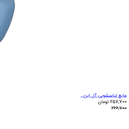
مایع لباسشویی آل این...
257,700
تومان
266,700