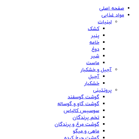
صفحه اصلی
مواد غذایی
لبنیات
کشک
پنیر
خامه
دوغ
شیر
ماست
آجیل و خشکبار
آجیل
خشکبار
پروتئینی
گوشت گوسفند
گوشت گاو و گوساله
سوسیس کالباس
تخم پرندگان
گوشت مرغ و پرندگان
ماهی و میگو
گوشت چرخ کرده