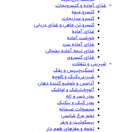
غذای آماده و کنسرویجات
کنسرو میوه
کنسرو سبزیجات
کنسرو تن ماهی و غذای دریایی
غذای آماده
خورشت آماده
غذای آماده سرد
غذای نیمه آماده یخچالی
غذای کنسروی
شیرینی و تنقلات
اسنک،چیپس و پفک
شیرینی،کیک و کلوچه
آدامس و خوشبو کننده دهان
آلوچه،ترشک و لواشک
پودر دسر و ژله
پودر کیک و پنکیک
محصولات صبحانه
تخم مرغ شانسی
بیسکوئیت و ویفر
تخمه و مغزهای طعم دار