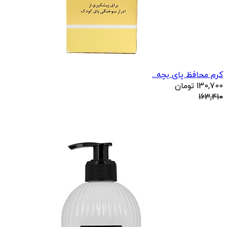
کرم محافظ پای بچه...
130,700
تومان
163,410