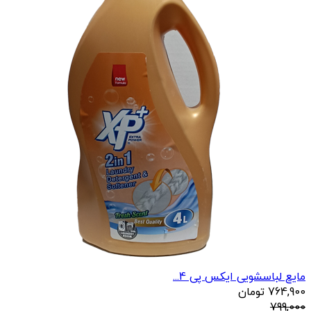
مایع لباسشویی ایکس پی 4...
764,900
تومان
799,000