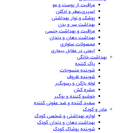
مراقبت از پوست و مو
اسپری،عطر و ادکلن
پوشک و نوار بهداشتی
بهداشت سر و بدن
مراقبت و بهداشت جنسی
بهداشت دهان و دندان
محصولات سلولزی
ایمنی در مقابل بیماری
بهداشت خانگی
پاک کننده
شوینده منسوجات
شوینده ظروف
لوله بازکن و رسوبگیر
حشره کش
خوشبو کننده و بوگیر
سفید کننده و ضد عفونی کننده
مادر و کودک
لوازم بهداشتی و شخصی کودک
بهداشت دهان و دندان کودک
شوینده پوشاک کودک