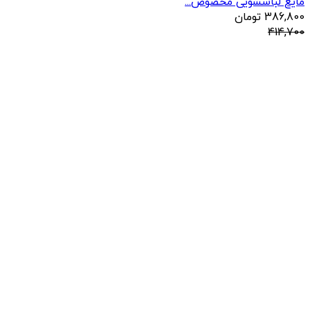
مایع لباسشویی مخصوص...
386,800
تومان
414,700