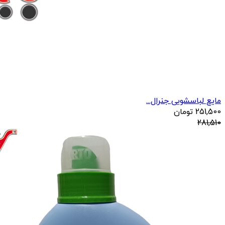
مایع لباسشویی جنرال...
251,500
تومان
281,510