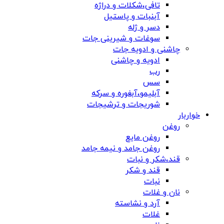
تافی،شکلات و دراژه
آبنبات و پاستیل
دسر و ژله
سوغات و شیرینی جات
چاشنی و ادویه جات
ادویه و چاشنی
رب
سس
آبلیمو،آبغوره و سرکه
شوریجات و ترشیجات
خواربار
روغن
روغن مایع
روغن جامد و نیمه جامد
قند،شکر و نبات
قند و شکر
نبات
نان و غلات
آرد و نشاسته
غلات