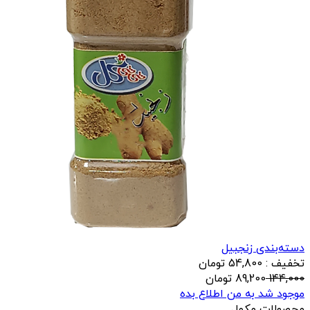
دسته‌بندی زنجبیل
تخفیف : 54,800 تومان
144,000
89,200
تومان
موجود شد به من اطلاع بده
محصولات مکمل