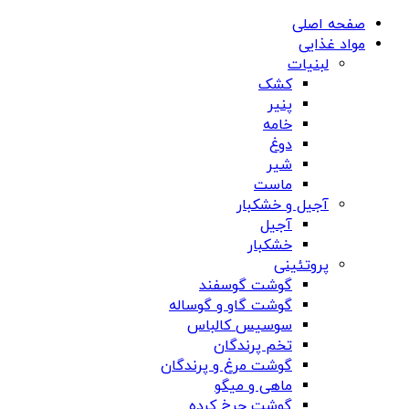
صفحه اصلی
مواد غذایی
لبنیات
کشک
پنیر
خامه
دوغ
شیر
ماست
آجیل و خشکبار
آجیل
خشکبار
پروتئینی
گوشت گوسفند
گوشت گاو و گوساله
سوسیس کالباس
تخم پرندگان
گوشت مرغ و پرندگان
ماهی و میگو
گوشت چرخ کرده