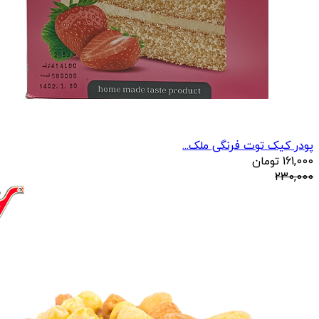
پودر کیک توت فرنگی ملک...
161,000
تومان
230,000