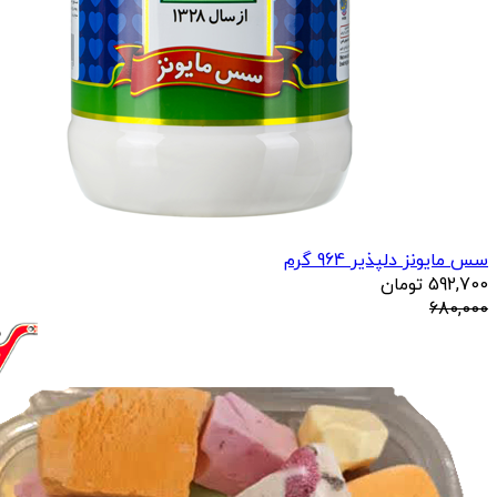
سس مایونز دلپذیر 964 گرم
592,700
تومان
680,000