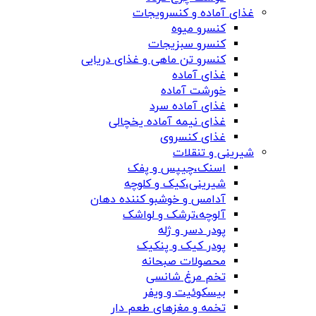
غذای آماده و کنسرویجات
کنسرو میوه
کنسرو سبزیجات
کنسرو تن ماهی و غذای دریایی
غذای آماده
خورشت آماده
غذای آماده سرد
غذای نیمه آماده یخچالی
غذای کنسروی
شیرینی و تنقلات
اسنک،چیپس و پفک
شیرینی،کیک و کلوچه
آدامس و خوشبو کننده دهان
آلوچه،ترشک و لواشک
پودر دسر و ژله
پودر کیک و پنکیک
محصولات صبحانه
تخم مرغ شانسی
بیسکوئیت و ویفر
تخمه و مغزهای طعم دار