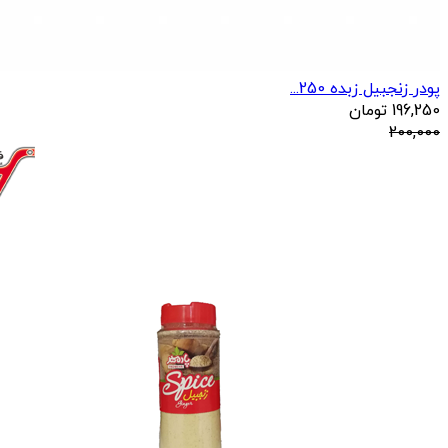
پودر زنجبیل زبده 250...
196,250
تومان
200,000