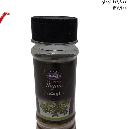
109,800
تومان
127,900