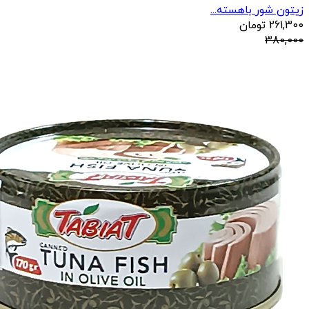
زیتون شور باهسته...
261,300
تومان
380,000