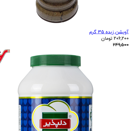
آویشن زبده 35 گرم
206,200
تومان
249,500