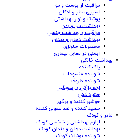
مراقبت از پوست و مو
اسپری،عطر و ادکلن
پوشک و نوار بهداشتی
بهداشت سر و بدن
مراقبت و بهداشت جنسی
بهداشت دهان و دندان
محصولات سلولزی
ایمنی در مقابل بیماری
بهداشت خانگی
پاک کننده
شوینده منسوجات
شوینده ظروف
لوله بازکن و رسوبگیر
حشره کش
خوشبو کننده و بوگیر
سفید کننده و ضد عفونی کننده
مادر و کودک
لوازم بهداشتی و شخصی کودک
بهداشت دهان و دندان کودک
شوینده پوشاک کودک