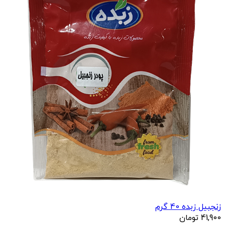
زنجبیل زبده 40 گرم
41,900
تومان