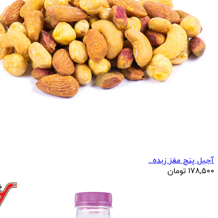
آجیل پنج مغز زبده...
178,500
تومان