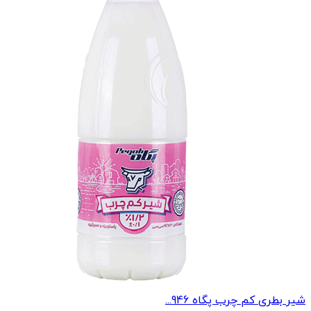
شیر بطری کم چرب پگاه 946...