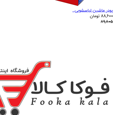
پودر ماشین لباسشویی...
88,600
تومان
89,805