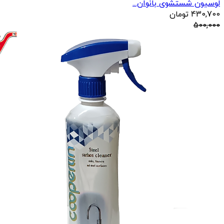
لوسیون شستشوی بانوان...
430,700
تومان
500,000