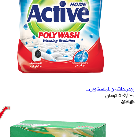
پودر ماشین لباسشویی...
506,200
تومان
513,112