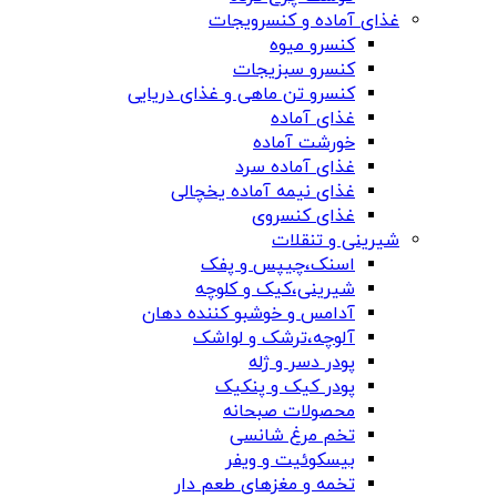
غذای آماده و کنسرویجات
کنسرو میوه
کنسرو سبزیجات
کنسرو تن ماهی و غذای دریایی
غذای آماده
خورشت آماده
غذای آماده سرد
غذای نیمه آماده یخچالی
غذای کنسروی
شیرینی و تنقلات
اسنک،چیپس و پفک
شیرینی،کیک و کلوچه
آدامس و خوشبو کننده دهان
آلوچه،ترشک و لواشک
پودر دسر و ژله
پودر کیک و پنکیک
محصولات صبحانه
تخم مرغ شانسی
بیسکوئیت و ویفر
تخمه و مغزهای طعم دار