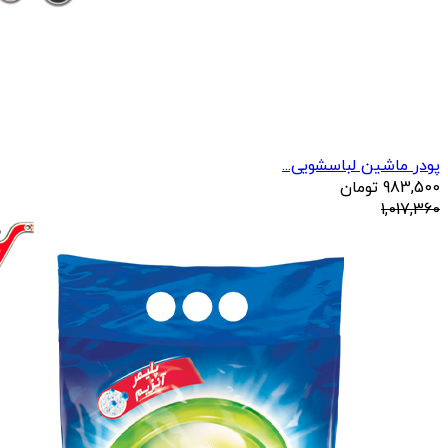
پودر ماشین لباسشویی...
983,500
تومان
1,017,360