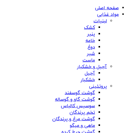
صفحه اصلی
مواد غذایی
لبنیات
کشک
پنیر
خامه
دوغ
شیر
ماست
آجیل و خشکبار
آجیل
خشکبار
پروتئینی
گوشت گوسفند
گوشت گاو و گوساله
سوسیس کالباس
تخم پرندگان
گوشت مرغ و پرندگان
ماهی و میگو
گوشت چرخ کرده