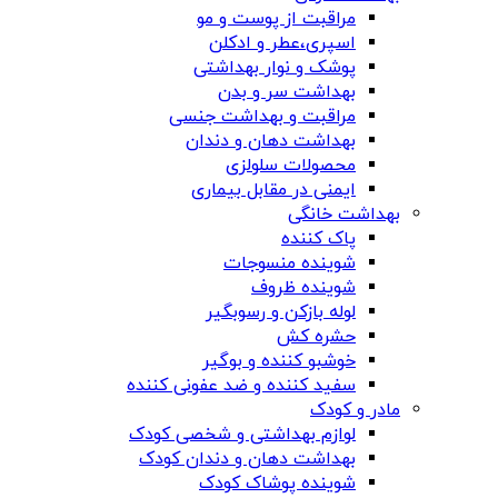
مراقبت از پوست و مو
اسپری،عطر و ادکلن
پوشک و نوار بهداشتی
بهداشت سر و بدن
مراقبت و بهداشت جنسی
بهداشت دهان و دندان
محصولات سلولزی
ایمنی در مقابل بیماری
بهداشت خانگی
پاک کننده
شوینده منسوجات
شوینده ظروف
لوله بازکن و رسوبگیر
حشره کش
خوشبو کننده و بوگیر
سفید کننده و ضد عفونی کننده
مادر و کودک
لوازم بهداشتی و شخصی کودک
بهداشت دهان و دندان کودک
شوینده پوشاک کودک