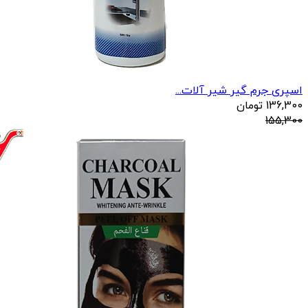
اسپری جرم گیر شیر آلات...
136,300
تومان
155,300