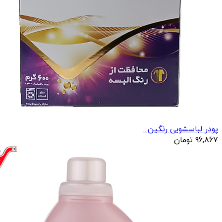
پودر لباسشویی رنگین...
96,867
تومان