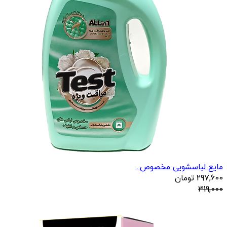
مایع لباسشویی مخصوص...
297,600
تومان
319,000