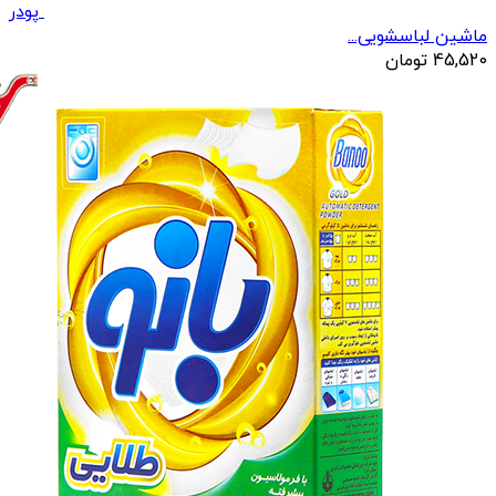
پودر
ماشین لباسشویی...
45,520
تومان