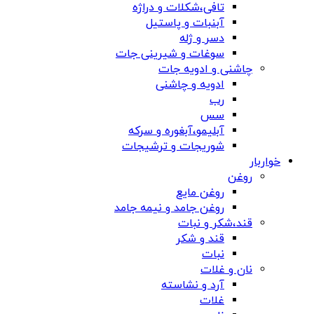
تافی،شکلات و دراژه
آبنبات و پاستیل
دسر و ژله
سوغات و شیرینی جات
چاشنی و ادویه جات
ادویه و چاشنی
رب
سس
آبلیمو،آبغوره و سرکه
شوریجات و ترشیجات
خواربار
روغن
روغن مایع
روغن جامد و نیمه جامد
قند،شکر و نبات
قند و شکر
نبات
نان و غلات
آرد و نشاسته
غلات