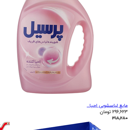
مایع لباسشویی احیا...
296,623
تومان
318,280