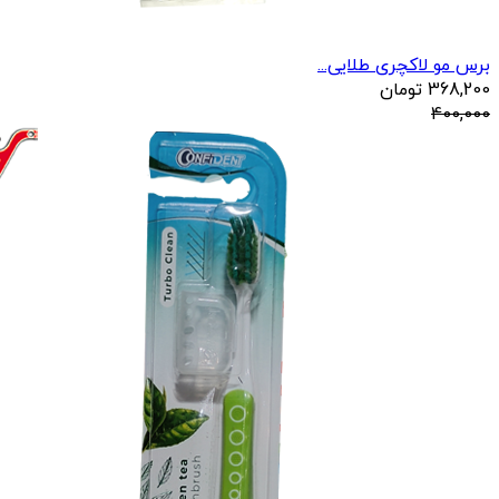
برس مو لاکچری طلایی...
368,200
تومان
400,000