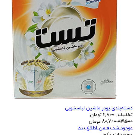
دسته‌بندی پودر ماشین لباسشویی
تخفیف : 2,800 تومان
83,500
80,700
تومان
موجود شد به من اطلاع بده
محصولات مکمل