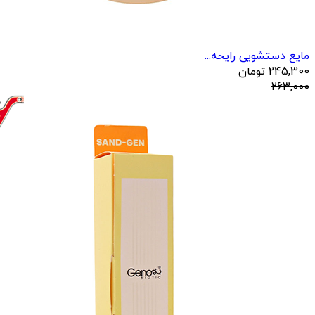
مایع دستشویی رایحه...
245,300
تومان
263,000