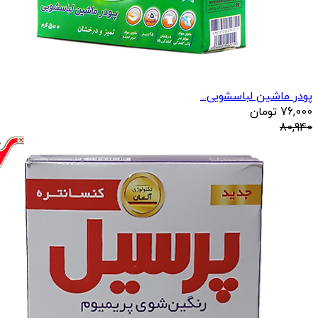
پودر ماشین لباسشویی...
76,000
تومان
80,940