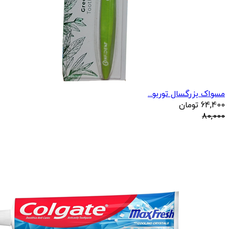
مسواک بزرگسال توربو...
64,400
تومان
80,000