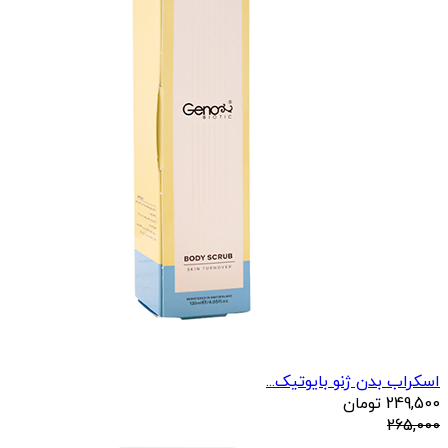
اسکراب بدن ژنو بایوتیک...
249,500
تومان
265,000