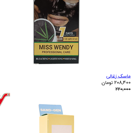
ماسک زغالی
208,400
تومان
220,000