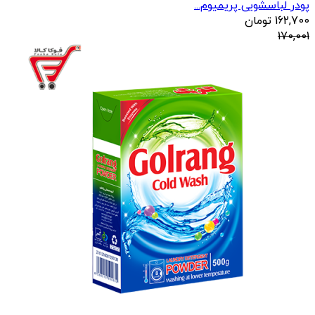
پودر لباسشویی پریمیوم...
162,700
تومان
170,001