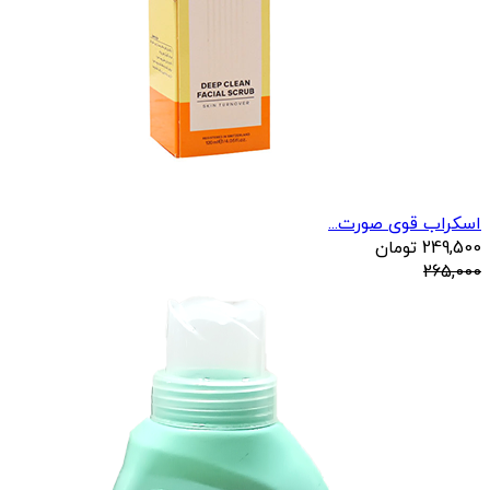
اسکراب قوی صورت...
249,500
تومان
265,000