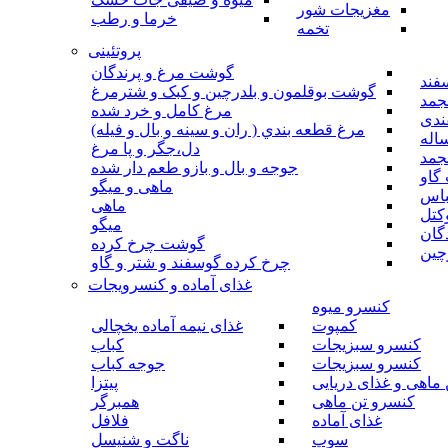
مغزیجات شور
خرما و رطب
تخمه
پروتئینی
گوشت مرغ و پرندگان
فند
گوشت بوقلمون و بلدرچین و کبک و شترمرغ
جمد
مرغ کامل و خرد شده
ندی
مرغ قطعه بندي ( ران و سينه و بال و فيله)
اله
دل،جگر و پا مرغ
جمد
جوجه و بال و بازو طعم دار شده
گاو
ماهی و میگو
باس
ماهی
کتل
میگو
گان
گوشت چرخ کرده
چین
چرخ کرده گوسفند و شتر و گاو
غذای آماده و کنسرویجات
کنسرو میوه
کمپوت
غذای نیمه آماده یخچالی
کنسرو سبزیجات
کباب
کنسرو سبزیجات
جوجه کباب
ماهی و غذای دریایی
پیتزا
کنسرو تن ماهی
همبرگر
غذای آماده
فلافل
سوپ
ناگت و شنیسل