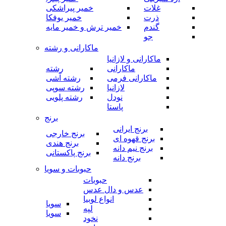
غلات
خمیر پیراشکی
ذرت
خمیر یوفکا
گندم
خمیر ترش و خمیر مایه
جو
ماکارانی و رشته
ماکارانی و لازانیا
ماکارانی
رشته
ماکارانی فرمی
رشته آشی
لازانیا
رشته سوپی
نودل
رشته پلویی
پاستا
برنج
برنج ایرانی
برنج خارجی
برنج قهوه ای
برنج هندی
برنج نیم دانه
برنج پاکستانی
برنج دانه
حبوبات و سویا
حبوبات
عدس و دال عدس
انواع لوبیا
سویا
لپه
سویا
نخود