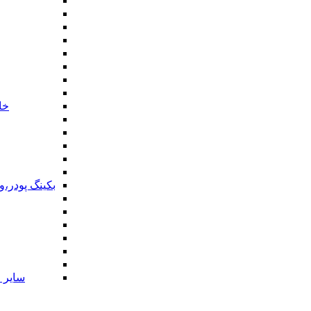
خا
بکینگ پودر،
سایر ا