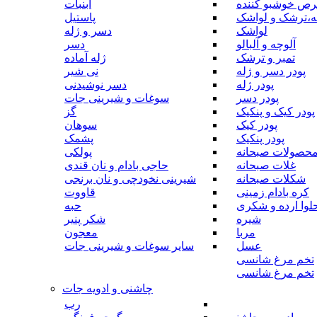
رص خوشبو کننده
آبنبات
ه،ترشک و لواشک
پاستیل
لواشک
دسر و ژله
آلوچه و آلبالو
دسر
تمبر و ترشک
ژله آماده
پودر دسر و ژله
نی شیر
پودر ژله
دسر نوشیدنی
پودر دسر
سوغات و شیرینی جات
پودر کیک و پنکیک
گز
پودر کیک
سوهان
پودر پنکیک
پشمک
حصولات صبحانه
پولکی
غلات صبحانه
حاجی بادام و نان قندی
شکلات صبحانه
شیرینی نخودچی و نان برنجی
کره بادام زمینی
قاووت
لوا ارده و شکری
حبه
شیره
شکر پنیر
مربا
معجون
عسل
سایر سوغات و شیرینی جات
تخم مرغ شانسی
تخم مرغ شانسی
چاشنی و ادویه جات
رب