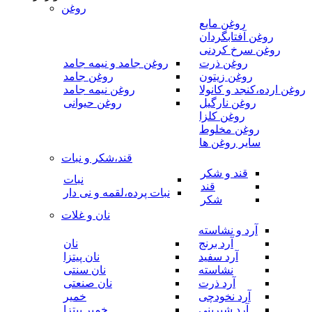
روغن
روغن مایع
روغن آفتابگردان
روغن سرخ کردنی
روغن ذرت
روغن جامد و نیمه جامد
روغن زیتون
روغن جامد
روغن ارده،کنجد و کانولا
روغن نیمه جامد
روغن نارگیل
روغن حیوانی
روغن کلزا
روغن مخلوط
سایر روغن ها
قند،شکر و نبات
قند و شکر
نبات
قند
نبات پرده،لقمه و نی دار
شکر
نان و غلات
آرد و نشاسته
آرد برنج
نان
آرد سفید
نان پیتزا
نشاسته
نان سنتی
آرد ذرت
نان صنعتی
آرد نخودچی
خمیر
آرد شیرینی
خمیر پیتزا