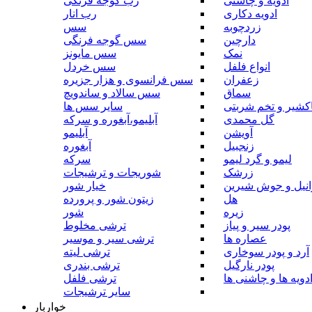
ادویه و چاشنی
رب گوجه فرنگی
ادویه دکاری
رب انار
زردچوبه
سس
دارچین
سس گوجه فرنگی
نمک
سس مایونز
انواع فلفل
سس خردل
زعفران
سس فرانسوی و هزار جزیره
سماق
سس سالاد و ساندویچ
کشیر و تخم شربتی
سایر سس ها
گل محمدی
آبلیمو،آبغوره و سرکه
آویشن
آبلیمو
زنجبیل
آبغوره
لیمو و گرد لیمو
سرکه
زرشک
شوریجات و ترشیجات
وانیل و جوش شیرین
خیار شور
هل
زیتون شور و پرورده
زیره
شور
پودر سیر و پیاز
ترشی مخلوط
عصاره ها
ترشی سیر و موسیر
آرد و پودر سوخاری
ترشی لیته
پودر نارگیل
ترشی بندری
دویه ها و چاشنی ها
ترشی فلفل
سایر ترشیجات
خواربار