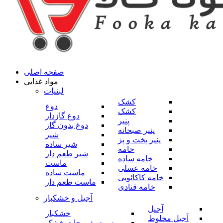
صفحه اصلی
مواد غذایی
لبنیات
کشک
دوغ
کشک
دوغ گازدار
پنیر
دوغ بدون گاز
پنیر صبحانه
شیر
پنیر پخت و پز
شیر ساده
خامه
شیر طعم دار
خامه ساده
ماست
خامه عسلی
ماست ساده
خامه کاکائویی
ماست طعم دار
خامه قنادی
آجیل و خشکبار
آجیل
خشکبار
آجیل مخلوط
میوه و صیفی جات خشک