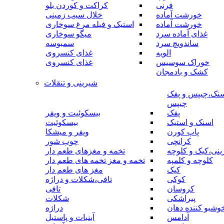
فرنی
کراکت و کوردن بلو
خورشت آماده
خلال سیب زمینی
خورشت آماده
استیک و فیله مرغ سوخاری
غذای آماده سرد
میگو سوخاری
ساندویچ سرد
سمبوسه
الویه
غذای کنسروی
خوراک سوسیس
غذای کنسروی
کشک و بادمجان
شیرینی و تنقلات
نک،چیپس و پفک
چیپس
پفک
بیسکوئیت و ویفر
اسنک و استیک
بیسکوئیت
پاپ کورن
ویفر و میشکا
کرانچی
چوب شور
نی،کیک و کلوچه
تخمه و مغزهای طعم دار
کلوچه و کلمپه
تخمه و مغز تخمه های طعم دار
کیک
مغز های طعم دار
کوکی
تافی،شکلات و دراژه
کروسان
تافی
پیراشکی
شکلات
وشبو کننده دهان
دراژه
آدامس
آبنبات و پاستیل