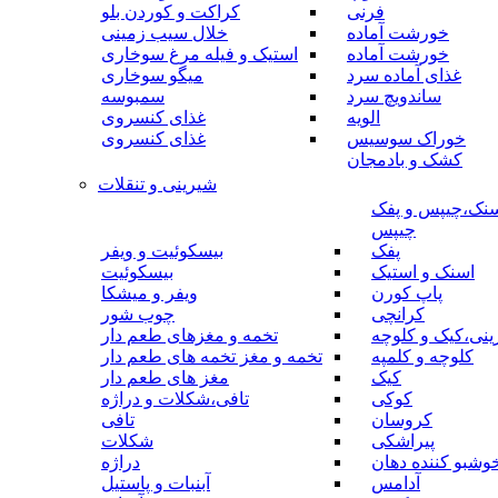
فرنی
کراکت و کوردن بلو
خورشت آماده
خلال سیب زمینی
خورشت آماده
استیک و فیله مرغ سوخاری
غذای آماده سرد
میگو سوخاری
ساندویچ سرد
سمبوسه
الویه
غذای کنسروی
خوراک سوسیس
غذای کنسروی
کشک و بادمجان
شیرینی و تنقلات
نک،چیپس و پفک
چیپس
پفک
بیسکوئیت و ویفر
اسنک و استیک
بیسکوئیت
پاپ کورن
ویفر و میشکا
کرانچی
چوب شور
نی،کیک و کلوچه
تخمه و مغزهای طعم دار
کلوچه و کلمپه
تخمه و مغز تخمه های طعم دار
کیک
مغز های طعم دار
کوکی
تافی،شکلات و دراژه
کروسان
تافی
پیراشکی
شکلات
وشبو کننده دهان
دراژه
آدامس
آبنبات و پاستیل