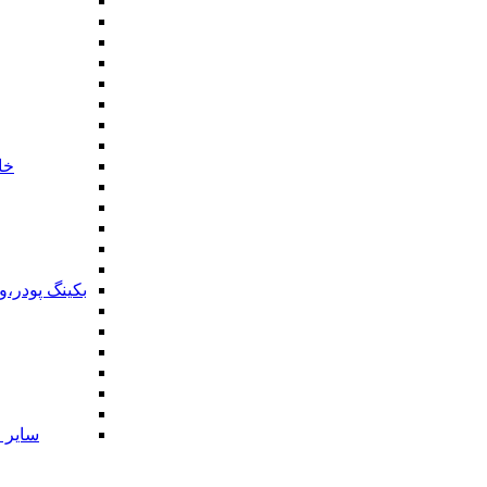
خا
بکینگ پودر،
سایر ا