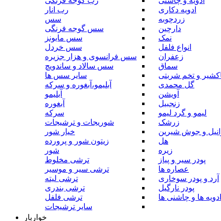
ادویه و چاشنی
رب گوجه فرنگی
ادویه دکاری
رب انار
زردچوبه
سس
دارچین
سس گوجه فرنگی
نمک
سس مایونز
انواع فلفل
سس خردل
زعفران
سس فرانسوی و هزار جزیره
سماق
سس سالاد و ساندویچ
کشیر و تخم شربتی
سایر سس ها
گل محمدی
آبلیمو،آبغوره و سرکه
آویشن
آبلیمو
زنجبیل
آبغوره
لیمو و گرد لیمو
سرکه
زرشک
شوریجات و ترشیجات
وانیل و جوش شیرین
خیار شور
هل
زیتون شور و پرورده
زیره
شور
پودر سیر و پیاز
ترشی مخلوط
عصاره ها
ترشی سیر و موسیر
آرد و پودر سوخاری
ترشی لیته
پودر نارگیل
ترشی بندری
دویه ها و چاشنی ها
ترشی فلفل
سایر ترشیجات
خواربار